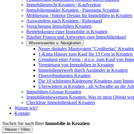
Immobilienrecht Kroatien | Kaufvertrag
Immobilienmakler Kroatien - Panorama Scouting
Möblierung / Interior Design für Immobilien in Kroatien
Auswandern nach Kroatien / Ruhestand
Versicherung Immobilien Kroatien
Betriebskosten einer Immobilie in Kroatien
Häufige Fragen und Antworten zum Immobilienkauf
Wissenswertes u. Neuigkeiten
Neues digitales Mautsystem "Crolibertas" Kroatie
1-Kuna Häuser zum Kauf für 13 Cent in Kroatien 
Gründung einer Firma - d.o.o. zum Kauf von Immo
Vermietung von Immobilien in Kroatien
Immobilienerwerb durch Ausländer in Kroatien
Flugverbindungen Kroatien
Die 10 schönsten Küstenorte Kroatiens zum Immo
Überwintern in Kroatien - als Schwalbe an die Adr
Immobilien-Glossar Kroatien
Immobilienbewertung Kroatien: Was ist mein Objekt wer
Checkliste Immobilienkauf Kroatien
Warum wir?
Kontakt
Suchen Sie nach Ihrer
Immobilie in Kroatien
Häuser / Villen