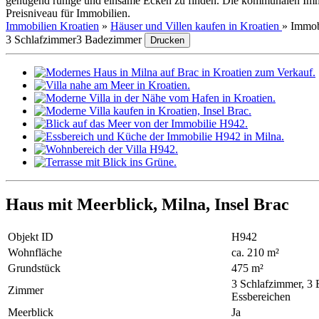
genügend ruhige und einsame Ecken zu finden. Die kommunalen Immobili
Preisniveau für Immobilien.
Immobilien Kroatien
»
Häuser und Villen kaufen in Kroatien
»
Immob
3 Schlafzimmer
3 Badezimmer
Drucken
Haus mit Meerblick, Milna, Insel Brac
Objekt ID
H942
Wohnfläche
ca. 210 m²
Grundstück
475 m²
3 Schlafzimmer, 3 
Zimmer
Essbereichen
Meerblick
Ja