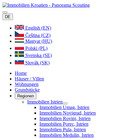
DE
English (EN)
Čeština (CZ)
Magyar (HU)
Polski (PL)
Svenska (SE)
Slovák (SK)
Home
Häuser / Villen
Wohnungen
Grundstücke
Regionen
Immobilien Istrien
Immobilien Umag, Istrien
Immobilien Novigrad, Istrien
Immobilien Rovinj, Istrien
Immobilien Porec, Istrien
Immobilien Pula, Istrien
Immobilien Medulin, Istrien