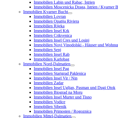
Immobilien Labin und Rabac, Istrien
Immobilien Moscenicka Draga, Istrien / Kvarner 
Immobilien Kvarner Bucht
Immobilien Lovran
Immobilien Opatija Riviera
Immobilien Rijeka
Immobilien Insel Krk
Immobilien Crikvenica
Immobilien Insel Cres und Losinj
Immobilien Novi Vinodolski - Häuser und Wohn
Immobilien Senj
Immobilien Insel Rab
Immobilien Karlobag
Immobilien Nord-Dalmatien
Immobilien Insel Pag
Immobilien Starigrad Paklenica
Immobilien Insel Vir / Nin
Immobilien Zadar
Immobilien Insel Ugljan, Pasman und Dugi Otok
Immobilien Biograd na Moru
Immobilien Insel Murter und Tisno
Immobilien Vodice
Immobilien Sibenik
Immobilien Primosten / Rogoznica
Immobilien Mittel-Dalmatien