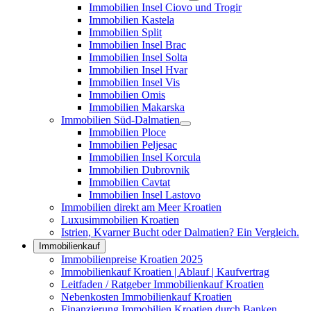
Immobilien Insel Ciovo und Trogir
Immobilien Kastela
Immobilien Split
Immobilien Insel Brac
Immobilien Insel Solta
Immobilien Insel Hvar
Immobilien Insel Vis
Immobilien Omis
Immobilien Makarska
Immobilien Süd-Dalmatien
Immobilien Ploce
Immobilien Peljesac
Immobilien Insel Korcula
Immobilien Dubrovnik
Immobilien Cavtat
Immobilien Insel Lastovo
Immobilien direkt am Meer Kroatien
Luxusimmobilien Kroatien
Istrien, Kvarner Bucht oder Dalmatien? Ein Vergleich.
Immobilienkauf
Immobilienpreise Kroatien 2025
Immobilienkauf Kroatien | Ablauf | Kaufvertrag
Leitfaden / Ratgeber Immobilienkauf Kroatien
Nebenkosten Immobilienkauf Kroatien
Finanzierung Immobilien Kroatien durch Banken