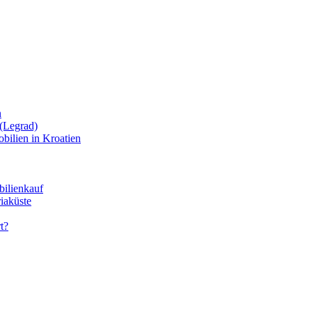
n
(Legrad)
bilien in Kroatien
bilienkauf
iaküste
t?