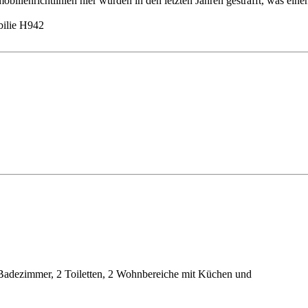
enrichtlinien hier wurden in den letzten Jahren gestrafft, was einen l
ilie H942
Badezimmer, 2 Toiletten, 2 Wohnbereiche mit Küchen und