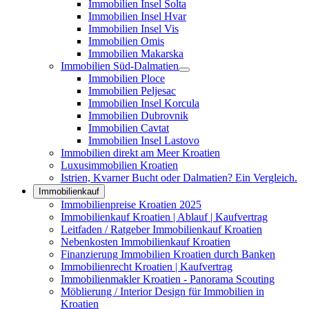
Immobilien Insel Solta
Immobilien Insel Hvar
Immobilien Insel Vis
Immobilien Omis
Immobilien Makarska
Immobilien Süd-Dalmatien
Immobilien Ploce
Immobilien Peljesac
Immobilien Insel Korcula
Immobilien Dubrovnik
Immobilien Cavtat
Immobilien Insel Lastovo
Immobilien direkt am Meer Kroatien
Luxusimmobilien Kroatien
Istrien, Kvarner Bucht oder Dalmatien? Ein Vergleich.
Immobilienkauf
Immobilienpreise Kroatien 2025
Immobilienkauf Kroatien | Ablauf | Kaufvertrag
Leitfaden / Ratgeber Immobilienkauf Kroatien
Nebenkosten Immobilienkauf Kroatien
Finanzierung Immobilien Kroatien durch Banken
Immobilienrecht Kroatien | Kaufvertrag
Immobilienmakler Kroatien - Panorama Scouting
Möblierung / Interior Design für Immobilien in
Kroatien