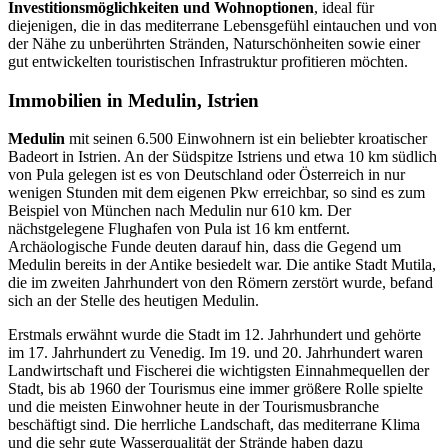
Investitionsmöglichkeiten und Wohnoptionen
, ideal für
diejenigen, die in das mediterrane Lebensgefühl eintauchen und von
der Nähe zu unberührten Stränden, Naturschönheiten sowie einer
gut entwickelten touristischen Infrastruktur profitieren möchten.
Immobilien in Medulin, Istrien
Medulin
mit seinen 6.500 Einwohnern ist ein beliebter kroatischer
Badeort in Istrien. An der Südspitze Istriens und etwa 10 km südlich
von Pula gelegen ist es von Deutschland oder Österreich in nur
wenigen Stunden mit dem eigenen Pkw erreichbar, so sind es zum
Beispiel von München nach Medulin nur 610 km. Der
nächstgelegene Flughafen von Pula ist 16 km entfernt.
Archäologische Funde deuten darauf hin, dass die Gegend um
Medulin bereits in der Antike besiedelt war. Die antike Stadt Mutila,
die im zweiten Jahrhundert von den Römern zerstört wurde, befand
sich an der Stelle des heutigen Medulin.
Erstmals erwähnt wurde die Stadt im 12. Jahrhundert und gehörte
im 17. Jahrhundert zu Venedig. Im 19. und 20. Jahrhundert waren
Landwirtschaft und Fischerei die wichtigsten Einnahmequellen der
Stadt, bis ab 1960 der Tourismus eine immer größere Rolle spielte
und die meisten Einwohner heute in der Tourismusbranche
beschäftigt sind. Die herrliche Landschaft, das mediterrane Klima
und die sehr gute Wasserqualität der Strände haben dazu