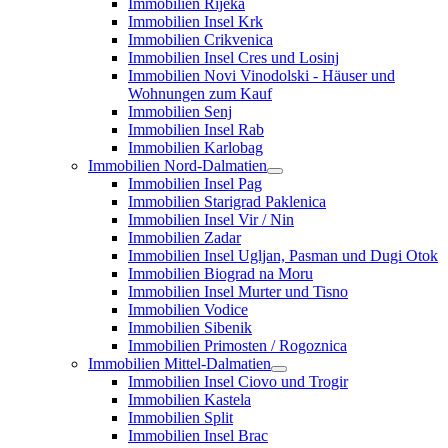
Immobilien Rijeka
Immobilien Insel Krk
Immobilien Crikvenica
Immobilien Insel Cres und Losinj
Immobilien Novi Vinodolski - Häuser und
Wohnungen zum Kauf
Immobilien Senj
Immobilien Insel Rab
Immobilien Karlobag
Immobilien Nord-Dalmatien
Immobilien Insel Pag
Immobilien Starigrad Paklenica
Immobilien Insel Vir / Nin
Immobilien Zadar
Immobilien Insel Ugljan, Pasman und Dugi Otok
Immobilien Biograd na Moru
Immobilien Insel Murter und Tisno
Immobilien Vodice
Immobilien Sibenik
Immobilien Primosten / Rogoznica
Immobilien Mittel-Dalmatien
Immobilien Insel Ciovo und Trogir
Immobilien Kastela
Immobilien Split
Immobilien Insel Brac