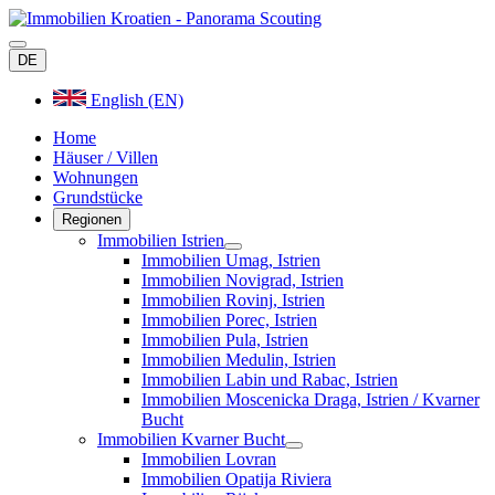
DE
English (EN)
Home
Häuser / Villen
Wohnungen
Grundstücke
Regionen
Immobilien Istrien
Immobilien Umag, Istrien
Immobilien Novigrad, Istrien
Immobilien Rovinj, Istrien
Immobilien Porec, Istrien
Immobilien Pula, Istrien
Immobilien Medulin, Istrien
Immobilien Labin und Rabac, Istrien
Immobilien Moscenicka Draga, Istrien / Kvarner
Bucht
Immobilien Kvarner Bucht
Immobilien Lovran
Immobilien Opatija Riviera