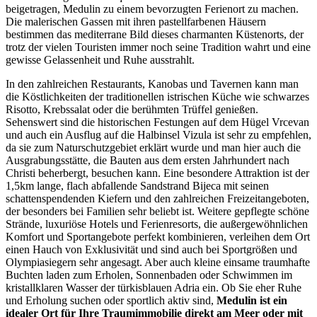
beigetragen, Medulin zu einem bevorzugten Ferienort zu machen.
Die malerischen Gassen mit ihren pastellfarbenen Häusern
bestimmen das mediterrane Bild dieses charmanten Küstenorts, der
trotz der vielen Touristen immer noch seine Tradition wahrt und eine
gewisse Gelassenheit und Ruhe ausstrahlt.
In den zahlreichen Restaurants, Kanobas und Tavernen kann man
die Köstlichkeiten der traditionellen istrischen Küche wie schwarzes
Risotto, Krebssalat oder die berühmten Trüffel genießen.
Sehenswert sind die historischen Festungen auf dem Hügel Vrcevan
und auch ein Ausflug auf die Halbinsel Vizula ist sehr zu empfehlen,
da sie zum Naturschutzgebiet erklärt wurde und man hier auch die
Ausgrabungsstätte, die Bauten aus dem ersten Jahrhundert nach
Christi beherbergt, besuchen kann. Eine besondere Attraktion ist der
1,5km lange, flach abfallende Sandstrand Bijeca mit seinen
schattenspendenden Kiefern und den zahlreichen Freizeitangeboten,
der besonders bei Familien sehr beliebt ist. Weitere gepflegte schöne
Strände, luxuriöse Hotels und Ferienresorts, die außergewöhnlichen
Komfort und Sportangebote perfekt kombinieren, verleihen dem Ort
einen Hauch von Exklusivität und sind auch bei Sportgrößen und
Olympiasiegern sehr angesagt. Aber auch kleine einsame traumhafte
Buchten laden zum Erholen, Sonnenbaden oder Schwimmen im
kristallklaren Wasser der türkisblauen Adria ein. Ob Sie eher Ruhe
und Erholung suchen oder sportlich aktiv sind,
Medulin ist ein
idealer Ort für Ihre Traumimmobilie direkt am Meer oder mit