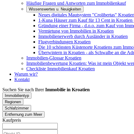
Häufige Fragen und Antworten zum Immobilienkauf
Wissenswertes u. Neuigkeiten
Neues digitales Mautsystem "Crolibertas" Kroatie
1-Kuna Häuser zum Kauf für 13 Cent in Kroatien 
Gründung einer Firma - d.o.o. zum Kauf von Immo
Vermietung von Immobilien in Kroatien
Immobilienerwerb durch Ausländer in Kroatien
Flugverbindungen Kroatien
Die 10 schönsten Küstenorte Kroatiens zum Immo
Überwintern in Kroatien - als Schwalbe an die Adr
Immobilien-Glossar Kroatien
Immobilienbewertung Kroatien: Was ist mein Objekt wer
Checkliste Immobilienkauf Kroatien
Warum wir?
Kontakt
Suchen Sie nach Ihrer
Immobilie in Kroatien
Immobilientyp
Regionen
Schlafzimmer
Entfernung zum Meer
Kaufpreis