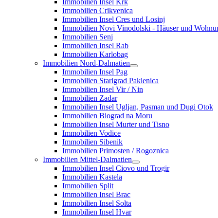
Immobilien Insel Krk
Immobilien Crikvenica
Immobilien Insel Cres und Losinj
Immobilien Novi Vinodolski - Häuser und Wohn
Immobilien Senj
Immobilien Insel Rab
Immobilien Karlobag
Immobilien Nord-Dalmatien
Immobilien Insel Pag
Immobilien Starigrad Paklenica
Immobilien Insel Vir / Nin
Immobilien Zadar
Immobilien Insel Ugljan, Pasman und Dugi Otok
Immobilien Biograd na Moru
Immobilien Insel Murter und Tisno
Immobilien Vodice
Immobilien Sibenik
Immobilien Primosten / Rogoznica
Immobilien Mittel-Dalmatien
Immobilien Insel Ciovo und Trogir
Immobilien Kastela
Immobilien Split
Immobilien Insel Brac
Immobilien Insel Solta
Immobilien Insel Hvar