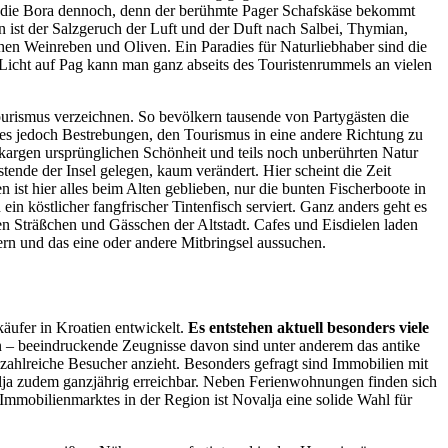
hat die Bora dennoch, denn der berühmte Pager Schafskäse bekommt
ist der Salzgeruch der Luft und der Duft nach Salbei, Thymian,
hen Weinreben und Oliven. Ein Paradies für Naturliebhaber sind die
 Licht auf Pag kann man ganz abseits des Touristenrummels an vielen
Tourismus verzeichnen. So bevölkern tausende von Partygästen die
t es jedoch Bestrebungen, den Tourismus in eine andere Richtung zu
 kargen ursprünglichen Schönheit und teils noch unberührten Natur
tende der Insel gelegen, kaum verändert. Hier scheint die Zeit
n ist hier alles beim Alten geblieben, nur die bunten Fischerboote in
 köstlicher fangfrischer Tintenfisch serviert. Ganz anders geht es
n Sträßchen und Gässchen der Altstadt. Cafes und Eisdielen laden
ern und das eine oder andere Mitbringsel aussuchen.
käufer in Kroatien entwickelt.
Es entstehen aktuell besonders viele
en – beeindruckende Zeugnisse davon sind unter anderem das antike
ahlreiche Besucher anzieht. Besonders gefragt sind Immobilien mit
lja zudem ganzjährig erreichbar. Neben Ferienwohnungen finden sich
Immobilienmarktes in der Region ist Novalja eine solide Wahl für