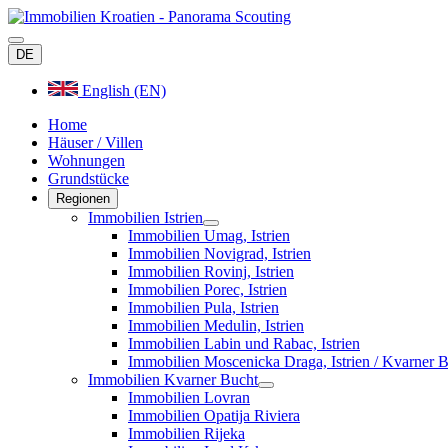
DE
English (EN)
Home
Häuser / Villen
Wohnungen
Grundstücke
Regionen
Immobilien Istrien
Immobilien Umag, Istrien
Immobilien Novigrad, Istrien
Immobilien Rovinj, Istrien
Immobilien Porec, Istrien
Immobilien Pula, Istrien
Immobilien Medulin, Istrien
Immobilien Labin und Rabac, Istrien
Immobilien Moscenicka Draga, Istrien / Kvarner 
Immobilien Kvarner Bucht
Immobilien Lovran
Immobilien Opatija Riviera
Immobilien Rijeka