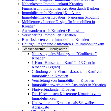
Nebenkosten Immobilienkauf Kroatien
Finanzierung Immobilien Kroatien durch Banken
Immobilienrecht Kroatien | Kaufvertrag
Immobilienmakler Kroatien - Panorama Scouting
Möblierung / Interior Design für Immobilien in
Kroatien
Auswandern nach Kroatien / Ruhestand
Versicherung Immobilien Kroatien
Betriebskosten einer Immobilie in Kroatien
Häufige Fragen und Antworten zum Immobilienkauf
Wissenswertes u. Neuigkeiten
Neues digitales Mautsystem "Crolibertas"
Kroatien
1-Kuna Häuser zum Kauf für 13 Cent in
Kroatien (Legrad)
Gründung einer Firma - d.o.o. zum Kauf von
Immobilien in Kroatien
Vermietung von Immobilien in Kroatien
Immobilienerwerb durch Ausländer in Kroatien
Flugverbindungen Kroatien
Die 10 schönsten Küstenorte Kroatiens zum
Immobilienkauf
Überwintern in Kroatien - als Schwalbe an die
Adriaküste