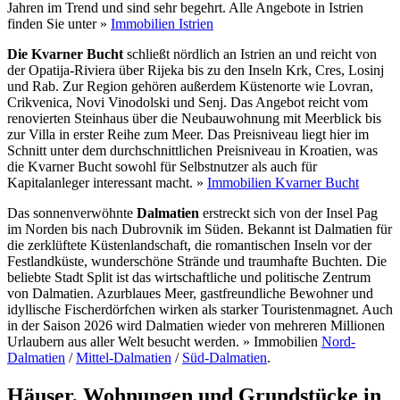
Jahren im Trend und sind sehr begehrt. Alle Angebote in Istrien
finden Sie unter »
Immobilien Istrien
Die Kvarner Bucht
schließt nördlich an Istrien an und reicht von
der Opatija-Riviera über Rijeka bis zu den Inseln Krk, Cres, Losinj
und Rab. Zur Region gehören außerdem Küstenorte wie Lovran,
Crikvenica, Novi Vinodolski und Senj. Das Angebot reicht vom
renovierten Steinhaus über die Neubauwohnung mit Meerblick bis
zur Villa in erster Reihe zum Meer. Das Preisniveau liegt hier im
Schnitt unter dem durchschnittlichen Preisniveau in Kroatien, was
die Kvarner Bucht sowohl für Selbstnutzer als auch für
Kapitalanleger interessant macht. »
Immobilien Kvarner Bucht
Das sonnenverwöhnte
Dalmatien
erstreckt sich von der Insel Pag
im Norden bis nach Dubrovnik im Süden. Bekannt ist Dalmatien für
die zerklüftete Küstenlandschaft, die romantischen Inseln vor der
Festlandküste, wunderschöne Strände und traumhafte Buchten. Die
beliebte Stadt Split ist das wirtschaftliche und politische Zentrum
von Dalmatien. Azurblaues Meer, gastfreundliche Bewohner und
idyllische Fischerdörfchen wirken als starker Touristenmagnet. Auch
in der Saison 2026 wird Dalmatien wieder von mehreren Millionen
Urlaubern aus aller Welt besucht werden. » Immobilien
Nord-
Dalmatien
/
Mittel-Dalmatien
/
Süd-Dalmatien
.
Häuser, Wohnungen und Grundstücke in