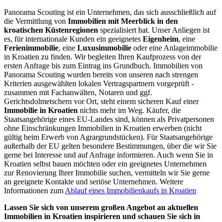
Panorama Scouting ist ein Unternehmen, das sich ausschließlich auf
die Vermittlung von
Immobilien mit Meerblick in den
kroatischen Küstenregionen
spezialisiert hat. Unser Anliegen ist
es, für internationale Kunden ein geeignetes
Eigenheim
, eine
Ferienimmobilie
, eine
Luxusimmobilie
oder eine Anlageimmobilie
in Kroatien zu finden. Wir begleiten Ihren Kaufprozess von der
ersten Anfrage bis zum Eintrag ins Grundbuch. Immobilien von
Panorama Scouting wurden bereits von unseren nach strengen
Kriterien ausgewählten lokalen Vertragspartnern vorgeprüft -
zusammen mit Fachanwälten, Notaren und ggf.
Gerichtsdolmetschern vor Ort, steht einem sicheren Kauf einer
Immobilie in Kroatien
nichts mehr im Weg. Käufer, die
Staatsangehörige eines EU-Landes sind, können als Privatpersonen
ohne Einschränkungen Immobilien in Kroatien erwerben (nicht
gültig beim Erwerb von Agrargrundstücken). Für Staatsangehörige
außerhalb der EU gelten besondere Bestimmungen, über die wir Sie
gerne bei Interesse und auf Anfrage informieren. Auch wenn Sie in
Kroatien selbst bauen möchten oder ein geeignetes Unternehmen
zur Renovierung Ihrer Immobilie suchen, vermitteln wir Sie gerne
an geeignete Kontakte und seriöse Unternehmen. Weitere
Informationen zum
Ablauf eines Immobilienkaufs in Kroatien
Lassen Sie sich von unserem großen Angebot an aktuellen
Immobilien in Kroatien inspirieren und schauen Sie sich in