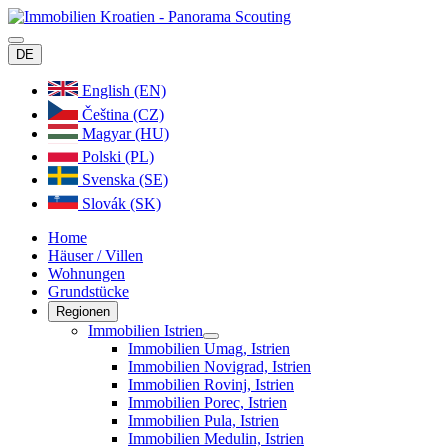
Betriebsferien: wir befinden un
DE
kümmern wir uns im Anschluss 
English (EN)
Čeština (CZ)
Magyar (HU)
Polski (PL)
Svenska (SE)
Slovák (SK)
Home
Häuser / Villen
Wohnungen
Grundstücke
Regionen
Immobilien Istrien
Immobilien Umag, Istrien
Immobilien Novigrad, Istrien
Immobilien Rovinj, Istrien
Immobilien Porec, Istrien
Immobilien Pula, Istrien
Immobilien Medulin, Istrien