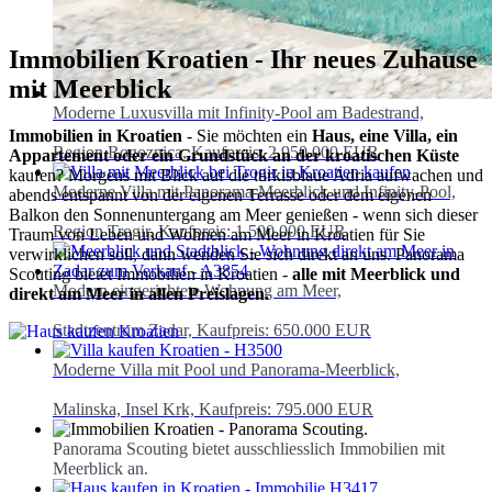
Immobilien Kroatien - Ihr neues Zuhause
mit Meerblick
Moderne Luxusvilla mit Infinity-Pool am Badestrand,
Immobilien in Kroatien
- Sie möchten ein
Haus, eine Villa, ein
Region Rogoznica, Kaufpreis: 2.950.000 EUR
Appartement oder ein Grundstück an der kroatischen Küste
kaufen? Morgens mit Blick auf die türkisblaue Adria aufwachen und
Moderne Villa mit Panorama-Meerblick und Infinity-Pool,
abends entspannt von der eigenen Terrasse oder dem eigenen
Balkon den Sonnenuntergang am Meer genießen - wenn sich dieser
Region Trogir, Kaufpreis: 1.500.000 EUR
Traum von Leben und Wohnen am Meer in Kroatien für Sie
verwirklichen soll, dann wenden Sie sich direkt an uns. Panorama
Scouting bietet Immobilien in Kroatien -
alle mit Meerblick und
Modern eingerichtete Wohnung am Meer,
direkt am Meer in allen Preislagen.
Stadtzentrum Zadar, Kaufpreis: 650.000 EUR
Moderne Villa mit Pool und Panorama-Meerblick,
Malinska, Insel Krk, Kaufpreis: 795.000 EUR
Panorama Scouting bietet ausschliesslich Immobilien mit
Meerblick an.