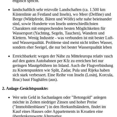
englisch spricht.
landschaftlich sehr reizvolle Landschaften (ca. 1.500 km
Küstenlinie an Festland und Inseln), wo Meer (Delfine) und
Berge (Wildpferde, Bären und Wölfe) sehr nahe beieinander
sind, sowie Hunderte von Inseln unterschiedlichsten
Charakters mit entsprechenden besten Möglichkeiten für
Wassersport (Yachting, Segeln, Tauchen), Wandern und
Klettern. Wenig Industrie - was verbunden ist mit bester Luft-
und Wasserqualität. Probleme sind meist nicht trübes Wasser,
sondern eher Seeigel, die nur bei bester Wasserqualität leben
Erreichbarkeit: wegen der Nähe zu Mitteleuropa relativ rasch
auf den guten Autobahnen per Kfz zu erreichen bei nur
geringen Mautgebühren im Inland. Auch die Flugverbindung
zu Knotenpunkten wie Split, Zadar, Pula und Rijeka haben
sich stark verbessert. Eine Reihe von Inseln (Losinj, Korcula,
Brac) baut Flughäfen (aus).
2. Anlage-Gesichtspunkte:
Wer sein Geld in Sachanlagen oder "Betongold" anlegen
möchte in Zeiten niedriger Zinsen und hoher Preise
("Immobilienblasen") in den Herkunftsländern, findet im
Kauf eines Hauses oder Appartements in Kroatien eine
überdenkenswerte Alternative.