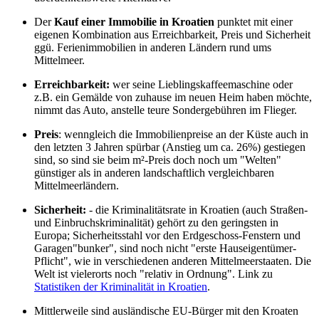
Der
Kauf einer Immobilie in Kroatien
punktet mit einer
eigenen Kombination aus Erreichbarkeit, Preis und Sicherheit
ggü. Ferienimmobilien in anderen Ländern rund ums
Mittelmeer.
Erreichbarkeit:
wer seine Lieblingskaffeemaschine oder
z.B. ein Gemälde von zuhause im neuen Heim haben möchte,
nimmt das Auto, anstelle teure Sondergebühren im Flieger.
Preis
: wenngleich die Immobilienpreise an der Küste auch in
den letzten 3 Jahren spürbar (Anstieg um ca. 26%) gestiegen
sind, so sind sie beim m²-Preis doch noch um "Welten"
günstiger als in anderen landschaftlich vergleichbaren
Mittelmeerländern.
Sicherheit:
- die Kriminalitätsrate in Kroatien (auch Straßen-
und Einbruchskriminalität) gehört zu den geringsten in
Europa; Sicherheitsstahl vor den Erdgeschoss-Fenstern und
Garagen"bunker", sind noch nicht "erste Hauseigentümer-
Pflicht", wie in verschiedenen anderen Mittelmeerstaaten. Die
Welt ist vielerorts noch "relativ in Ordnung". Link zu
Statistiken der Kriminalität in Kroatien
.
Mittlerweile sind ausländische EU-Bürger mit den Kroaten