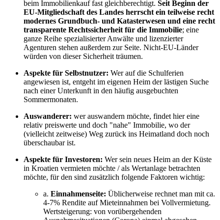
beim Immobilienkauf fast gleichberechtigt.
Seit Beginn der
EU-Mitgliedschaft des Landes herrscht ein teilweise recht
modernes Grundbuch- und Katasterwesen und eine recht
transparente Rechtssicherheit für die Immobilie
; eine
ganze Reihe spezialisierter Anwälte und lizenzierter
Agenturen stehen außerdem zur Seite. Nicht-EU-Länder
würden von dieser Sicherheit träumen.
Aspekte für Selbstnutzer:
Wer auf die Schulferien
angewiesen ist, entgeht im eigenen Heim der lästigen Suche
nach einer Unterkunft in den häufig ausgebuchten
Sommermonaten.
Auswanderer:
wer auswandern möchte, findet hier eine
relativ preiswerte und doch "nahe" Immobilie, wo der
(vielleicht zeitweise) Weg zurück ins Heimatland doch noch
überschaubar ist.
Aspekte für Investoren:
Wer sein neues Heim an der Küste
in Kroatien vermieten möchte / als Wertanlage betrachten
möchte, für den sind zusätzlich folgende Faktoren wichtig:
a.
Einnahmenseite:
Üblicherweise rechnet man mit ca.
4-7% Rendite auf Mieteinnahmen bei Vollvermietung.
Wertsteigerung: von vorübergehenden