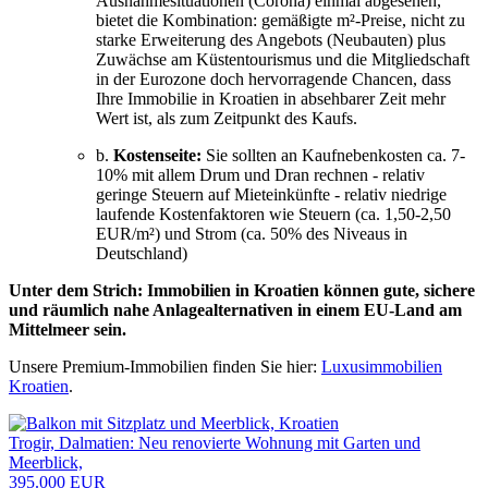
Ausnahmesituationen (Corona) einmal abgesehen,
bietet die Kombination: gemäßigte m²-Preise, nicht zu
starke Erweiterung des Angebots (Neubauten) plus
Zuwächse am Küstentourismus und die Mitgliedschaft
in der Eurozone doch hervorragende Chancen, dass
Ihre Immobilie in Kroatien in absehbarer Zeit mehr
Wert ist, als zum Zeitpunkt des Kaufs.
b.
Kostenseite:
Sie sollten an Kaufnebenkosten ca. 7-
10% mit allem Drum und Dran rechnen - relativ
geringe Steuern auf Mieteinkünfte - relativ niedrige
laufende Kostenfaktoren wie Steuern (ca. 1,50-2,50
EUR/m²) und Strom (ca. 50% des Niveaus in
Deutschland)
Unter dem Strich: Immobilien in Kroatien können gute, sichere
und räumlich nahe Anlagealternativen in einem EU-Land am
Mittelmeer sein.
Unsere Premium-Immobilien finden Sie hier:
Luxusimmobilien
Kroatien
.
Trogir, Dalmatien: Neu renovierte Wohnung mit Garten und
Meerblick,
395.000 EUR