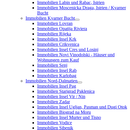
Immobilien Labin und Rabac, Istrien
Immobilien Moscenicka Draga, Istrien / Kvarner
Bucht
Immobilien Kvarner Bucht
Immobilien Lovran
Immobilien Opatija Riviera
Immobilien Rijeka
Immobilien Insel Krk
Immobilien Crikvenica
Immobilien Insel Cres und Losinj
Immobilien Novi Vinodolski - Häuser und
Wohnungen zum Kauf
Immobilien Senj
Immobilien Insel Rab
Immobilien Karlobag
Immobilien Nord-Dalmatien
Immobilien Insel Pag
Immobilien Starigrad Paklenica
Immobilien Insel Vir / Nin
Immobilien Zadar
Immobilien Insel Ugljan, Pasman und Dugi Otok
Immobilien Biograd na Moru
Immobilien Insel Murter und Tisno
Immobilien Vodice
Immobilien Sibenik