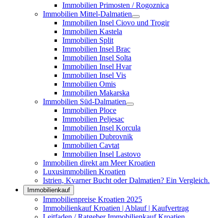
Immobilien Primosten / Rogoznica
Immobilien Mittel-Dalmatien
Immobilien Insel Ciovo und Trogir
Immobilien Kastela
Immobilien Split
Immobilien Insel Brac
Immobilien Insel Solta
Immobilien Insel Hvar
Immobilien Insel Vis
Immobilien Omis
Immobilien Makarska
Immobilien Süd-Dalmatien
Immobilien Ploce
Immobilien Peljesac
Immobilien Insel Korcula
Immobilien Dubrovnik
Immobilien Cavtat
Immobilien Insel Lastovo
Immobilien direkt am Meer Kroatien
Luxusimmobilien Kroatien
Istrien, Kvarner Bucht oder Dalmatien? Ein Vergleich.
Immobilienkauf
Immobilienpreise Kroatien 2025
Immobilienkauf Kroatien | Ablauf | Kaufvertrag
Leitfaden / Ratgeber Immobilienkauf Kroatien