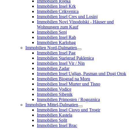
Immobilien Rijeka
Immobilien Insel Krk
Immobilien Crikvenica
Immobilien Insel Cres und Losinj
Immobilien Novi Vinodolski - Häuser und
Wohnungen zum Kauf
Immobilien Senj
Immobilien Insel Rab
Immobilien Karlobag
Immobilien Nord-Dalmatien
Immobilien Insel Pag
Immobilien Starigrad Paklenica
Immobilien Insel Vir / Nin
Immobilien Zadar
Immobilien Insel Ugljan, Pasman und Dugi Otok
Immobilien Biograd na Moru
Immobilien Insel Murter und Tisno
Immobilien Vodice
Immobilien Sibenik
Immobilien Primosten / Rogoznica
Immobilien Mittel-Dalmatien
Immobilien Insel Ciovo und Trogir
Immobilien Kastela
Immobilien Split
Immobilien Insel Brac