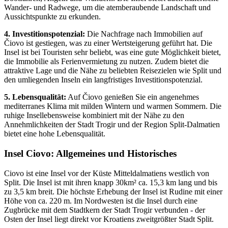
Wander- und Radwege, um die atemberaubende Landschaft und
Aussichtspunkte zu erkunden.
4. Investitionspotenzial:
Die Nachfrage nach Immobilien auf
Čiovo ist gestiegen, was zu einer Wertsteigerung geführt hat. Die
Insel ist bei Touristen sehr beliebt, was eine gute Möglichkeit bietet,
die Immobilie als Ferienvermietung zu nutzen. Zudem bietet die
attraktive Lage und die Nähe zu beliebten Reisezielen wie Split und
den umliegenden Inseln ein langfristiges Investitionspotenzial.
5. Lebensqualität:
Auf Čiovo genießen Sie ein angenehmes
mediterranes Klima mit milden Wintern und warmen Sommern. Die
ruhige Insellebensweise kombiniert mit der Nähe zu den
Annehmlichkeiten der Stadt Trogir und der Region Split-Dalmatien
bietet eine hohe Lebensqualität.
Insel Ciovo: Allgemeines und Historisches
Ciovo ist eine Insel vor der Küste Mitteldalmatiens westlich von
Split. Die Insel ist mit ihren knapp 30km² ca. 15,3 km lang und bis
zu 3,5 km breit. Die höchste Erhebung der Insel ist Rudine mit einer
Höhe von ca. 220 m. Im Nordwesten ist die Insel durch eine
Zugbrücke mit dem Stadtkern der Stadt Trogir verbunden - der
Osten der Insel liegt direkt vor Kroatiens zweitgrößter Stadt Split.