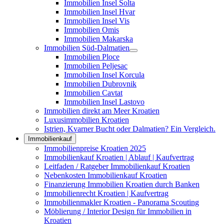
Immobilien Insel Solta
Immobilien Insel Hvar
Immobilien Insel Vis
Immobilien Omis
Immobilien Makarska
Immobilien Süd-Dalmatien
Immobilien Ploce
Immobilien Peljesac
Immobilien Insel Korcula
Immobilien Dubrovnik
Immobilien Cavtat
Immobilien Insel Lastovo
Immobilien direkt am Meer Kroatien
Luxusimmobilien Kroatien
Istrien, Kvarner Bucht oder Dalmatien? Ein Vergleich.
Immobilienkauf
Immobilienpreise Kroatien 2025
Immobilienkauf Kroatien | Ablauf | Kaufvertrag
Leitfaden / Ratgeber Immobilienkauf Kroatien
Nebenkosten Immobilienkauf Kroatien
Finanzierung Immobilien Kroatien durch Banken
Immobilienrecht Kroatien | Kaufvertrag
Immobilienmakler Kroatien - Panorama Scouting
Möblierung / Interior Design für Immobilien in
Kroatien