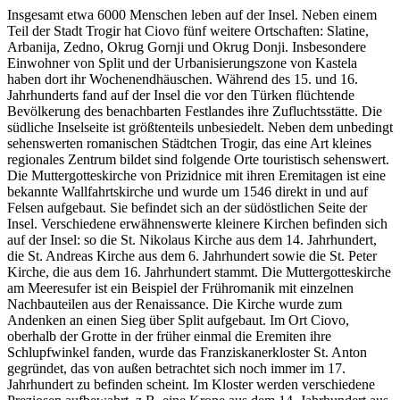
Insgesamt etwa 6000 Menschen leben auf der Insel. Neben einem
Teil der Stadt Trogir hat Ciovo fünf weitere Ortschaften: Slatine,
Arbanija, Zedno, Okrug Gornji und Okrug Donji. Insbesondere
Einwohner von Split und der Urbanisierungszone von Kastela
haben dort ihr Wochenendhäuschen. Während des 15. und 16.
Jahrhunderts fand auf der Insel die vor den Türken flüchtende
Bevölkerung des benachbarten Festlandes ihre Zufluchtsstätte. Die
südliche Inselseite ist größtenteils unbesiedelt. Neben dem unbedingt
sehenswerten romanischen Städtchen Trogir, das eine Art kleines
regionales Zentrum bildet sind folgende Orte touristisch sehenswert.
Die Muttergotteskirche von Prizidnice mit ihren Eremitagen ist eine
bekannte Wallfahrtskirche und wurde um 1546 direkt in und auf
Felsen aufgebaut. Sie befindet sich an der südöstlichen Seite der
Insel. Verschiedene erwähnenswerte kleinere Kirchen befinden sich
auf der Insel: so die St. Nikolaus Kirche aus dem 14. Jahrhundert,
die St. Andreas Kirche aus dem 6. Jahrhundert sowie die St. Peter
Kirche, die aus dem 16. Jahrhundert stammt. Die Muttergotteskirche
am Meeresufer ist ein Beispiel der Frühromanik mit einzelnen
Nachbauteilen aus der Renaissance. Die Kirche wurde zum
Andenken an einen Sieg über Split aufgebaut. Im Ort Ciovo,
oberhalb der Grotte in der früher einmal die Eremiten ihre
Schlupfwinkel fanden, wurde das Franziskanerkloster St. Anton
gegründet, das von außen betrachtet sich noch immer im 17.
Jahrhundert zu befinden scheint. Im Kloster werden verschiedene