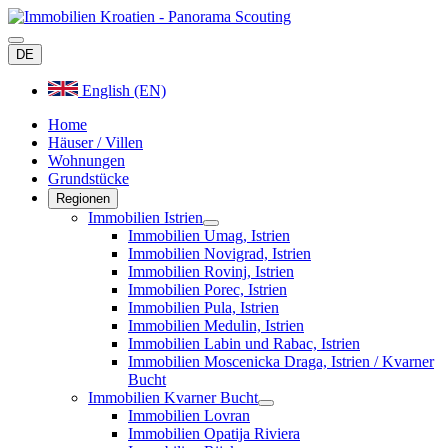
Betriebsferien: wir befinde
DE
kümmern wir uns im Anschl
English (EN)
Home
Häuser / Villen
Wohnungen
Grundstücke
Regionen
Immobilien Istrien
Immobilien Umag, Istrien
Immobilien Novigrad, Istrien
Immobilien Rovinj, Istrien
Immobilien Porec, Istrien
Immobilien Pula, Istrien
Immobilien Medulin, Istrien
Immobilien Labin und Rabac, Istrien
Immobilien Moscenicka Draga, Istrien / Kvarner
Bucht
Immobilien Kvarner Bucht
Immobilien Lovran
Immobilien Opatija Riviera