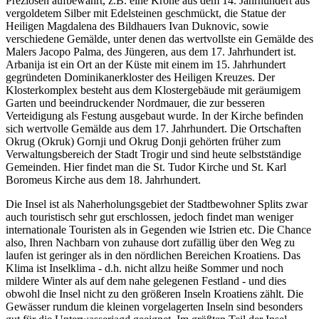
Preziosen aufbewahrt, z.B. eine Krone aus dem 14. Jahrhundert aus
vergoldetem Silber mit Edelsteinen geschmückt, die Statue der
Heiligen Magdalena des Bildhauers Ivan Duknovic, sowie
verschiedene Gemälde, unter denen das wertvollste ein Gemälde des
Malers Jacopo Palma, des Jüngeren, aus dem 17. Jahrhundert ist.
Arbanija ist ein Ort an der Küste mit einem im 15. Jahrhundert
gegründeten Dominikanerkloster des Heiligen Kreuzes. Der
Klosterkomplex besteht aus dem Klostergebäude mit geräumigem
Garten und beeindruckender Nordmauer, die zur besseren
Verteidigung als Festung ausgebaut wurde. In der Kirche befinden
sich wertvolle Gemälde aus dem 17. Jahrhundert. Die Ortschaften
Okrug (Okruk) Gornji und Okrug Donji gehörten früher zum
Verwaltungsbereich der Stadt Trogir und sind heute selbstständige
Gemeinden. Hier findet man die St. Tudor Kirche und St. Karl
Boromeus Kirche aus dem 18. Jahrhundert.
Die Insel ist als Naherholungsgebiet der Stadtbewohner Splits zwar
auch touristisch sehr gut erschlossen, jedoch findet man weniger
internationale Touristen als in Gegenden wie Istrien etc. Die Chance
also, Ihren Nachbarn von zuhause dort zufällig über den Weg zu
laufen ist geringer als in den nördlichen Bereichen Kroatiens. Das
Klima ist Inselklima - d.h. nicht allzu heiße Sommer und noch
mildere Winter als auf dem nahe gelegenen Festland - und dies
obwohl die Insel nicht zu den größeren Inseln Kroatiens zählt. Die
Gewässer rundum die kleinen vorgelagerten Inseln sind besonders