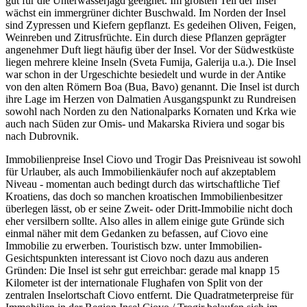
gut für die Unterwasserjagd geeignet. Im größten Teil der Insel
wächst ein immergrüner dichter Buschwald. Im Norden der Insel
sind Zypressen und Kiefern gepflanzt. Es gedeihen Oliven, Feigen,
Weinreben und Zitrusfrüchte. Ein durch diese Pflanzen geprägter
angenehmer Duft liegt häufig über der Insel. Vor der Südwestküste
liegen mehrere kleine Inseln (Sveta Fumija, Galerija u.a.). Die Insel
war schon in der Urgeschichte besiedelt und wurde in der Antike
von den alten Römern Boa (Bua, Bavo) genannt. Die Insel ist durch
ihre Lage im Herzen von Dalmatien Ausgangspunkt zu Rundreisen
sowohl nach Norden zu den Nationalparks Kornaten und Krka wie
auch nach Süden zur Omis- und Makarska Riviera und sogar bis
nach Dubrovnik.
Immobilienpreise Insel Ciovo und Trogir Das Preisniveau ist sowohl
für Urlauber, als auch Immobilienkäufer noch auf akzeptablem
Niveau - momentan auch bedingt durch das wirtschaftliche Tief
Kroatiens, das doch so manchen kroatischen Immobilienbesitzer
überlegen lässt, ob er seine Zweit- oder Dritt-Immobilie nicht doch
eher versilbern sollte. Also alles in allem einige gute Gründe sich
einmal näher mit dem Gedanken zu befassen, auf Ciovo eine
Immobilie zu erwerben. Touristisch bzw. unter Immobilien-
Gesichtspunkten interessant ist Ciovo noch dazu aus anderen
Gründen: Die Insel ist sehr gut erreichbar: gerade mal knapp 15
Kilometer ist der internationale Flughafen von Split von der
zentralen Inselortschaft Ciovo entfernt. Die Quadratmeterpreise für