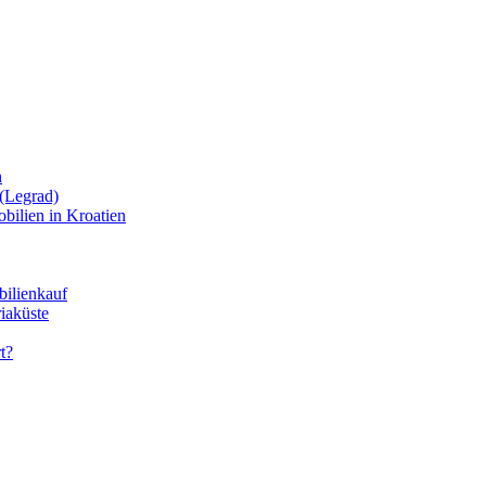
n
(Legrad)
bilien in Kroatien
bilienkauf
iaküste
t?