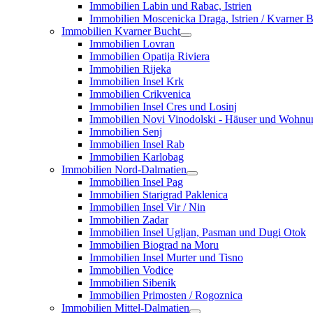
Immobilien Labin und Rabac, Istrien
Immobilien Moscenicka Draga, Istrien / Kvarner 
Immobilien Kvarner Bucht
Immobilien Lovran
Immobilien Opatija Riviera
Immobilien Rijeka
Immobilien Insel Krk
Immobilien Crikvenica
Immobilien Insel Cres und Losinj
Immobilien Novi Vinodolski - Häuser und Wohn
Immobilien Senj
Immobilien Insel Rab
Immobilien Karlobag
Immobilien Nord-Dalmatien
Immobilien Insel Pag
Immobilien Starigrad Paklenica
Immobilien Insel Vir / Nin
Immobilien Zadar
Immobilien Insel Ugljan, Pasman und Dugi Otok
Immobilien Biograd na Moru
Immobilien Insel Murter und Tisno
Immobilien Vodice
Immobilien Sibenik
Immobilien Primosten / Rogoznica
Immobilien Mittel-Dalmatien