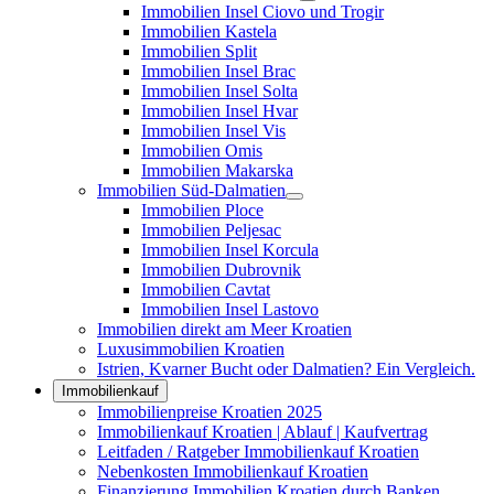
Immobilien Insel Ciovo und Trogir
Immobilien Kastela
Immobilien Split
Immobilien Insel Brac
Immobilien Insel Solta
Immobilien Insel Hvar
Immobilien Insel Vis
Immobilien Omis
Immobilien Makarska
Immobilien Süd-Dalmatien
Immobilien Ploce
Immobilien Peljesac
Immobilien Insel Korcula
Immobilien Dubrovnik
Immobilien Cavtat
Immobilien Insel Lastovo
Immobilien direkt am Meer Kroatien
Luxusimmobilien Kroatien
Istrien, Kvarner Bucht oder Dalmatien? Ein Vergleich.
Immobilienkauf
Immobilienpreise Kroatien 2025
Immobilienkauf Kroatien | Ablauf | Kaufvertrag
Leitfaden / Ratgeber Immobilienkauf Kroatien
Nebenkosten Immobilienkauf Kroatien
Finanzierung Immobilien Kroatien durch Banken