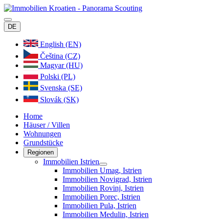
DE
English (EN)
Čeština (CZ)
Magyar (HU)
Polski (PL)
Svenska (SE)
Slovák (SK)
Home
Häuser / Villen
Wohnungen
Grundstücke
Regionen
Immobilien Istrien
Immobilien Umag, Istrien
Immobilien Novigrad, Istrien
Immobilien Rovinj, Istrien
Immobilien Porec, Istrien
Immobilien Pula, Istrien
Immobilien Medulin, Istrien