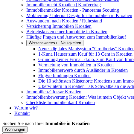
Immobilienrecht Kroatien | Kaufvertrag
Immobilienmakler Kroatien - Panorama Scouting
Möblierung / Interior Design für Immobilien in Kroatien
Auswandern nach Kroatien / Ruhestand
Versicherung Immobilien Kroatien
Betriebskosten einer Immobilie in Kroatien
Häufige Fragen und Antworten zum Immobilienkauf
Wissenswertes u. Neuigkeiten
Neues digitales Mautsystem "Crolibertas" Kroatie
1-Kuna Häuser zum Kauf für 13 Cent in Kroatien 
Gründung einer Firma - d.o.o. zum Kauf von Immo
Vermietung von Immobilien in Kroatien
Immobilienerwerb durch Ausländer in Kroatien
Flugverbindungen Kroatien
Die 10 schönsten Küstenorte Kroatiens zum Immo
Überwintern in Kroatien - als Schwalbe an die Adr
Immobilien-Glossar Kroatien
Immobilienbewertung Kroatien: Was ist mein Objekt wer
Checkliste Immobilienkauf Kroatien
Warum wir?
Kontakt
Suchen Sie nach Ihrer
Immobilie in Kroatien
Wohnungen