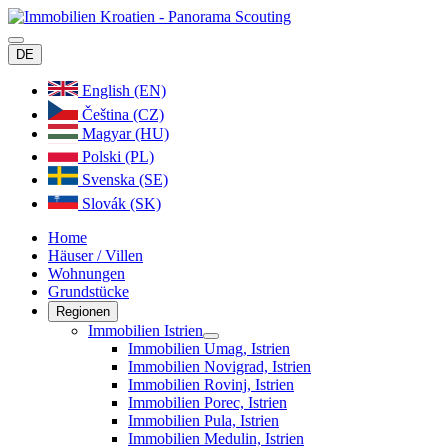
DE
English (EN)
Čeština (CZ)
Magyar (HU)
Polski (PL)
Svenska (SE)
Slovák (SK)
Home
Häuser / Villen
Wohnungen
Grundstücke
Regionen
Immobilien Istrien
Immobilien Umag, Istrien
Immobilien Novigrad, Istrien
Immobilien Rovinj, Istrien
Immobilien Porec, Istrien
Immobilien Pula, Istrien
Immobilien Medulin, Istrien