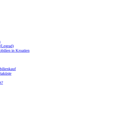
n
(Legrad)
bilien in Kroatien
bilienkauf
iaküste
t?