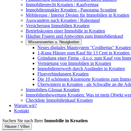
Immobilienrecht Kroatien | Kaufvertrag
Immobilienmakler Kroatien - Panorama Scouting
Möblierung / Interior Design für Immobilien in Kroatien
Auswandern nach Kroatien / Ruhestand
Versicherung Immobilien Kroatien
Betriebskosten einer Immobilie in Kroatien
Häufige Fragen und Antworten zum Immobilienkauf
Wissenswertes u. Neuigkeiten
Neues digitales Mautsystem "Crolibertas" Kroatie
1-Kuna Häuser zum Kauf für 13 Cent in Kroatien 
Gründung einer Firma - d.o.o. zum Kauf von Immo
Vermietung von Immobilien in Kroatien
Immobilienerwerb durch Ausländer in Kroatien
Flugverbindungen Kroatien
Die 10 schönsten Küstenorte Kroatiens zum Immo
Überwintern in Kroatien - als Schwalbe an die Adr
Immobilien-Glossar Kroatien
Immobilienbewertung Kroatien: Was ist mein Objekt wer
Checkliste Immobilienkauf Kroatien
Warum wir?
Kontakt
Suchen Sie nach Ihrer
Immobilie in Kroatien
Häuser / Villen