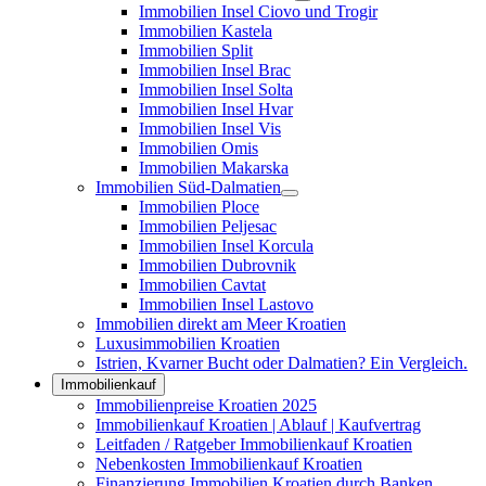
Immobilien Insel Ciovo und Trogir
Immobilien Kastela
Immobilien Split
Immobilien Insel Brac
Immobilien Insel Solta
Immobilien Insel Hvar
Immobilien Insel Vis
Immobilien Omis
Immobilien Makarska
Immobilien Süd-Dalmatien
Immobilien Ploce
Immobilien Peljesac
Immobilien Insel Korcula
Immobilien Dubrovnik
Immobilien Cavtat
Immobilien Insel Lastovo
Immobilien direkt am Meer Kroatien
Luxusimmobilien Kroatien
Istrien, Kvarner Bucht oder Dalmatien? Ein Vergleich.
Immobilienkauf
Immobilienpreise Kroatien 2025
Immobilienkauf Kroatien | Ablauf | Kaufvertrag
Leitfaden / Ratgeber Immobilienkauf Kroatien
Nebenkosten Immobilienkauf Kroatien
Finanzierung Immobilien Kroatien durch Banken