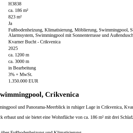
H3838
ca. 186 m²
823 m²
Ja
Fußbodenheizung, Klimatisierung, Möblierung, Swimmingpool, 
Alarmsystem, Swimmingpool mit Sonnenterrasse und Außendusche
Kvarner Bucht - Crikvenica
2025
ca. 1200 m
ca. 3000 m
in Bearbeitung
3% + MwSt.
1.350.000 EUR
Swimmingpool, Crikvenica
mingpool und Panorama-Meerblick in ruhiger Lage in Crikvenica, Kva
ck erbaut und sie bietet eine Wohnfläche von ca. 186 m² mit drei Sc
t über Fußbodenheizung und Klimatisierung.