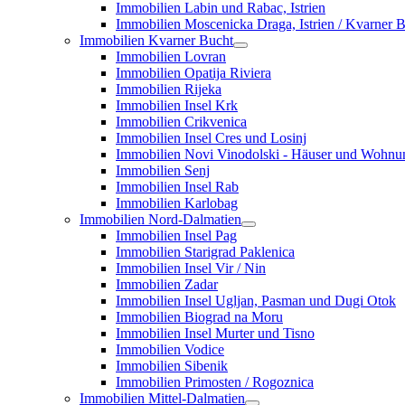
Immobilien Labin und Rabac, Istrien
Immobilien Moscenicka Draga, Istrien / Kvarner 
Immobilien Kvarner Bucht
Immobilien Lovran
Immobilien Opatija Riviera
Immobilien Rijeka
Immobilien Insel Krk
Immobilien Crikvenica
Immobilien Insel Cres und Losinj
Immobilien Novi Vinodolski - Häuser und Wohn
Immobilien Senj
Immobilien Insel Rab
Immobilien Karlobag
Immobilien Nord-Dalmatien
Immobilien Insel Pag
Immobilien Starigrad Paklenica
Immobilien Insel Vir / Nin
Immobilien Zadar
Immobilien Insel Ugljan, Pasman und Dugi Otok
Immobilien Biograd na Moru
Immobilien Insel Murter und Tisno
Immobilien Vodice
Immobilien Sibenik
Immobilien Primosten / Rogoznica
Immobilien Mittel-Dalmatien