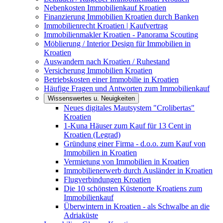
Nebenkosten Immobilienkauf Kroatien
Finanzierung Immobilien Kroatien durch Banken
Immobilienrecht Kroatien | Kaufvertrag
Immobilienmakler Kroatien - Panorama Scouting
Möblierung / Interior Design für Immobilien in
Kroatien
Auswandern nach Kroatien / Ruhestand
Versicherung Immobilien Kroatien
Betriebskosten einer Immobilie in Kroatien
Häufige Fragen und Antworten zum Immobilienkauf
Wissenswertes u. Neuigkeiten
Neues digitales Mautsystem "Crolibertas"
Kroatien
1-Kuna Häuser zum Kauf für 13 Cent in
Kroatien (Legrad)
Gründung einer Firma - d.o.o. zum Kauf von
Immobilien in Kroatien
Vermietung von Immobilien in Kroatien
Immobilienerwerb durch Ausländer in Kroatien
Flugverbindungen Kroatien
Die 10 schönsten Küstenorte Kroatiens zum
Immobilienkauf
Überwintern in Kroatien - als Schwalbe an die
Adriaküste