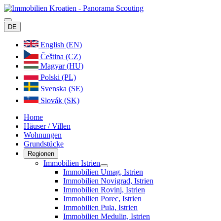
DE
English (EN)
Čeština (CZ)
Magyar (HU)
Polski (PL)
Svenska (SE)
Slovák (SK)
Home
Häuser / Villen
Wohnungen
Grundstücke
Regionen
Immobilien Istrien
Immobilien Umag, Istrien
Immobilien Novigrad, Istrien
Immobilien Rovinj, Istrien
Immobilien Porec, Istrien
Immobilien Pula, Istrien
Immobilien Medulin, Istrien