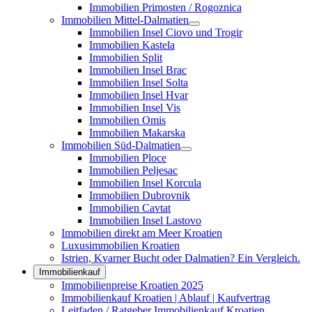
Immobilien Primosten / Rogoznica
Immobilien Mittel-Dalmatien
Immobilien Insel Ciovo und Trogir
Immobilien Kastela
Immobilien Split
Immobilien Insel Brac
Immobilien Insel Solta
Immobilien Insel Hvar
Immobilien Insel Vis
Immobilien Omis
Immobilien Makarska
Immobilien Süd-Dalmatien
Immobilien Ploce
Immobilien Peljesac
Immobilien Insel Korcula
Immobilien Dubrovnik
Immobilien Cavtat
Immobilien Insel Lastovo
Immobilien direkt am Meer Kroatien
Luxusimmobilien Kroatien
Istrien, Kvarner Bucht oder Dalmatien? Ein Vergleich.
Immobilienkauf
Immobilienpreise Kroatien 2025
Immobilienkauf Kroatien | Ablauf | Kaufvertrag
Leitfaden / Ratgeber Immobilienkauf Kroatien