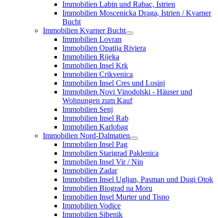
Immobilien Labin und Rabac, Istrien
Immobilien Moscenicka Draga, Istrien / Kvarner
Bucht
Immobilien Kvarner Bucht
Immobilien Lovran
Immobilien Opatija Riviera
Immobilien Rijeka
Immobilien Insel Krk
Immobilien Crikvenica
Immobilien Insel Cres und Losinj
Immobilien Novi Vinodolski - Häuser und
Wohnungen zum Kauf
Immobilien Senj
Immobilien Insel Rab
Immobilien Karlobag
Immobilien Nord-Dalmatien
Immobilien Insel Pag
Immobilien Starigrad Paklenica
Immobilien Insel Vir / Nin
Immobilien Zadar
Immobilien Insel Ugljan, Pasman und Dugi Otok
Immobilien Biograd na Moru
Immobilien Insel Murter und Tisno
Immobilien Vodice
Immobilien Sibenik