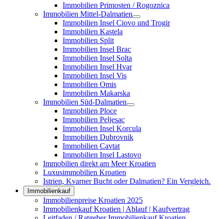
Immobilien Primosten / Rogoznica
Immobilien Mittel-Dalmatien
Immobilien Insel Ciovo und Trogir
Immobilien Kastela
Immobilien Split
Immobilien Insel Brac
Immobilien Insel Solta
Immobilien Insel Hvar
Immobilien Insel Vis
Immobilien Omis
Immobilien Makarska
Immobilien Süd-Dalmatien
Immobilien Ploce
Immobilien Peljesac
Immobilien Insel Korcula
Immobilien Dubrovnik
Immobilien Cavtat
Immobilien Insel Lastovo
Immobilien direkt am Meer Kroatien
Luxusimmobilien Kroatien
Istrien, Kvarner Bucht oder Dalmatien? Ein Vergleich.
Immobilienkauf
Immobilienpreise Kroatien 2025
Immobilienkauf Kroatien | Ablauf | Kaufvertrag
Leitfaden / Ratgeber Immobilienkauf Kroatien