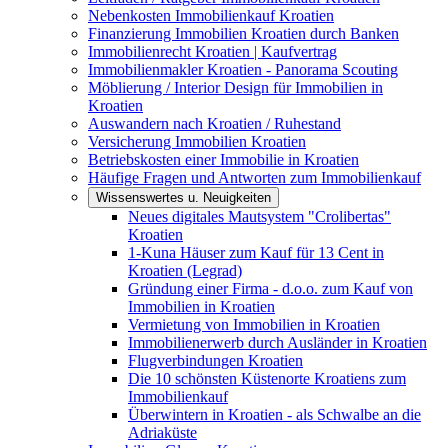
Nebenkosten Immobilienkauf Kroatien
Finanzierung Immobilien Kroatien durch Banken
Immobilienrecht Kroatien | Kaufvertrag
Immobilienmakler Kroatien - Panorama Scouting
Möblierung / Interior Design für Immobilien in
Kroatien
Auswandern nach Kroatien / Ruhestand
Versicherung Immobilien Kroatien
Betriebskosten einer Immobilie in Kroatien
Häufige Fragen und Antworten zum Immobilienkauf
Wissenswertes u. Neuigkeiten
Neues digitales Mautsystem "Crolibertas"
Kroatien
1-Kuna Häuser zum Kauf für 13 Cent in
Kroatien (Legrad)
Gründung einer Firma - d.o.o. zum Kauf von
Immobilien in Kroatien
Vermietung von Immobilien in Kroatien
Immobilienerwerb durch Ausländer in Kroatien
Flugverbindungen Kroatien
Die 10 schönsten Küstenorte Kroatiens zum
Immobilienkauf
Überwintern in Kroatien - als Schwalbe an die
Adriaküste