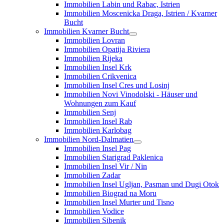
Immobilien Labin und Rabac, Istrien
Immobilien Moscenicka Draga, Istrien / Kvarner
Bucht
Immobilien Kvarner Bucht
Immobilien Lovran
Immobilien Opatija Riviera
Immobilien Rijeka
Immobilien Insel Krk
Immobilien Crikvenica
Immobilien Insel Cres und Losinj
Immobilien Novi Vinodolski - Häuser und
Wohnungen zum Kauf
Immobilien Senj
Immobilien Insel Rab
Immobilien Karlobag
Immobilien Nord-Dalmatien
Immobilien Insel Pag
Immobilien Starigrad Paklenica
Immobilien Insel Vir / Nin
Immobilien Zadar
Immobilien Insel Ugljan, Pasman und Dugi Otok
Immobilien Biograd na Moru
Immobilien Insel Murter und Tisno
Immobilien Vodice
Immobilien Sibenik