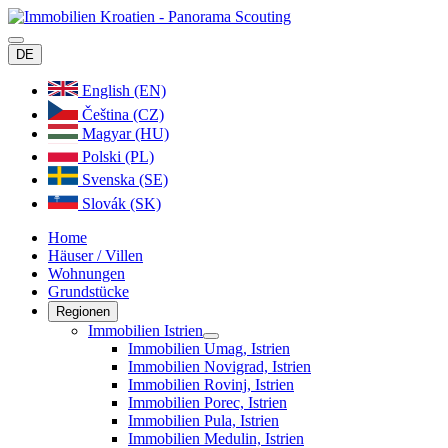
DE
English (EN)
Čeština (CZ)
Magyar (HU)
Polski (PL)
Svenska (SE)
Slovák (SK)
Home
Häuser / Villen
Wohnungen
Grundstücke
Regionen
Immobilien Istrien
Immobilien Umag, Istrien
Immobilien Novigrad, Istrien
Immobilien Rovinj, Istrien
Immobilien Porec, Istrien
Immobilien Pula, Istrien
Immobilien Medulin, Istrien