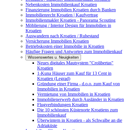
Nebenkosten Immobilienkauf Kroatien
Finanzierung Immobilien Kroatien durch Banken
Immobilienrecht Kroatien | Kaufvertrag
Immobilienmakler Kroatien - Panorama Scouting
Möblierung / Interior Design für Immobilien in
Kroatien
Auswandern nach Kroatien / Ruhestand
Versicherung Immobilien Kroatien
Betriebskosten einer Immobilie in Kroatien
Häufige Fragen und Antworten zum Immobilienkauf
Wissenswertes u. Neuigkeiten
Neues digitales Mautsystem "Crolibertas"
Kroatien
1-Kuna Häuser zum Kauf für 13 Cent in
Kroatien (Legrad)
Gründung einer Firma - d.o.o. zum Kauf von
Immobilien in Kroatien
Vermietung von Immobilien in Kroatien
Immobilienerwerb durch Ausländer in Kroatien
Flugverbindungen Kroatien
Die 10 schönsten Küstenorte Kroatiens zum
Immobilienkauf
Überwintern in Kroatien - als Schwalbe an die
Adriaküste