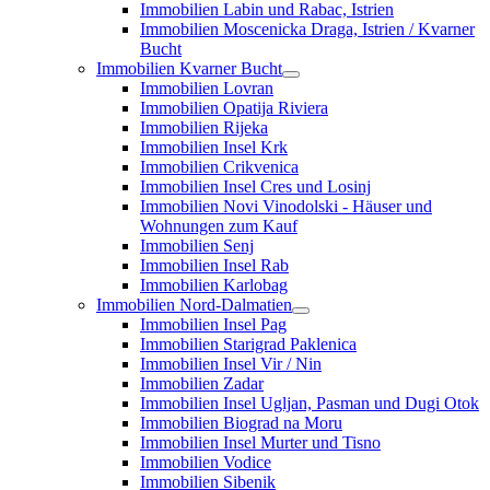
Immobilien Labin und Rabac, Istrien
Immobilien Moscenicka Draga, Istrien / Kvarner
Bucht
Immobilien Kvarner Bucht
Immobilien Lovran
Immobilien Opatija Riviera
Immobilien Rijeka
Immobilien Insel Krk
Immobilien Crikvenica
Immobilien Insel Cres und Losinj
Immobilien Novi Vinodolski - Häuser und
Wohnungen zum Kauf
Immobilien Senj
Immobilien Insel Rab
Immobilien Karlobag
Immobilien Nord-Dalmatien
Immobilien Insel Pag
Immobilien Starigrad Paklenica
Immobilien Insel Vir / Nin
Immobilien Zadar
Immobilien Insel Ugljan, Pasman und Dugi Otok
Immobilien Biograd na Moru
Immobilien Insel Murter und Tisno
Immobilien Vodice
Immobilien Sibenik