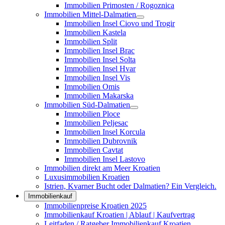
Immobilien Primosten / Rogoznica
Immobilien Mittel-Dalmatien
Immobilien Insel Ciovo und Trogir
Immobilien Kastela
Immobilien Split
Immobilien Insel Brac
Immobilien Insel Solta
Immobilien Insel Hvar
Immobilien Insel Vis
Immobilien Omis
Immobilien Makarska
Immobilien Süd-Dalmatien
Immobilien Ploce
Immobilien Peljesac
Immobilien Insel Korcula
Immobilien Dubrovnik
Immobilien Cavtat
Immobilien Insel Lastovo
Immobilien direkt am Meer Kroatien
Luxusimmobilien Kroatien
Istrien, Kvarner Bucht oder Dalmatien? Ein Vergleich.
Immobilienkauf
Immobilienpreise Kroatien 2025
Immobilienkauf Kroatien | Ablauf | Kaufvertrag
Leitfaden / Ratgeber Immobilienkauf Kroatien