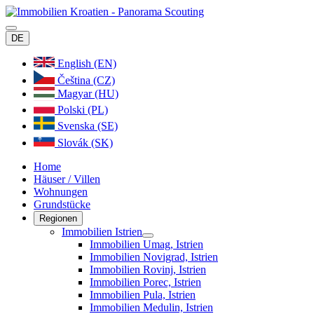
DE
English (EN)
Čeština (CZ)
Magyar (HU)
Polski (PL)
Svenska (SE)
Slovák (SK)
Home
Häuser / Villen
Wohnungen
Grundstücke
Regionen
Immobilien Istrien
Immobilien Umag, Istrien
Immobilien Novigrad, Istrien
Immobilien Rovinj, Istrien
Immobilien Porec, Istrien
Immobilien Pula, Istrien
Immobilien Medulin, Istrien