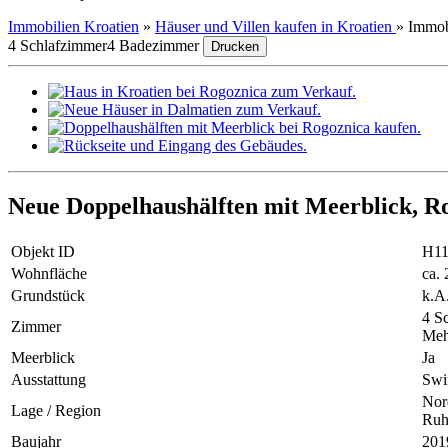
Immobilien Kroatien
»
Häuser und Villen kaufen in Kroatien
»
Immob
4 Schlafzimmer
4 Badezimmer
Drucken
Neue Doppelhaushälften mit Meerblick, R
Objekt ID
H11
Wohnfläche
ca.
Grundstück
k.A
4 S
Zimmer
Meh
Meerblick
Ja
Ausstattung
Swi
Nor
Lage / Region
Ruh
Baujahr
201