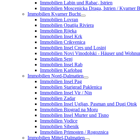
Immobilien Labin und Rabac, Istrien
Immobilien Moscenicka Draga, Istrien / Kvarner 
Immobilien Kvarner Bucht
Immobilien Lovran
Immobilien Opatija Riviera
Immobilien Rijeka
Immobilien Insel Krk
Immobilien Crikvenica
Immobilien Insel Cres und Losinj
Immobilien Novi Vinodolski - Häuser und Wohn
Immobilien Senj
Immobilien Insel Rab
Immobilien Karlobag
Immobilien Nord-Dalmatien
Immobilien Insel Pag
Immobilien Starigrad Paklenica
Immobilien Insel Vir / Nin
Immobilien Zadar
Immobilien Insel Ugljan, Pasman und Dugi Otok
Immobilien Biograd na Moru
Immobilien Insel Murter und Tisno
Immobilien Vodice
Immobilien Sibenik
Immobilien Primosten / Rogoznica
Immobilien Mittel-Dalmatien