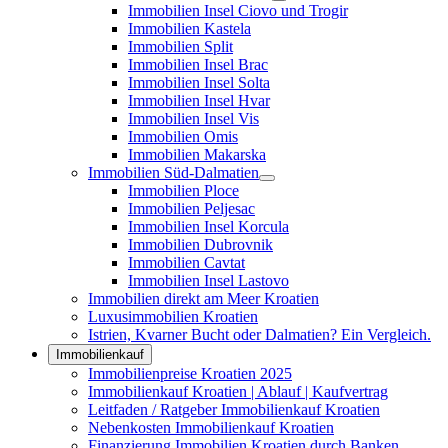
Immobilien Insel Ciovo und Trogir
Immobilien Kastela
Immobilien Split
Immobilien Insel Brac
Immobilien Insel Solta
Immobilien Insel Hvar
Immobilien Insel Vis
Immobilien Omis
Immobilien Makarska
Immobilien Süd-Dalmatien
Immobilien Ploce
Immobilien Peljesac
Immobilien Insel Korcula
Immobilien Dubrovnik
Immobilien Cavtat
Immobilien Insel Lastovo
Immobilien direkt am Meer Kroatien
Luxusimmobilien Kroatien
Istrien, Kvarner Bucht oder Dalmatien? Ein Vergleich.
Immobilienkauf
Immobilienpreise Kroatien 2025
Immobilienkauf Kroatien | Ablauf | Kaufvertrag
Leitfaden / Ratgeber Immobilienkauf Kroatien
Nebenkosten Immobilienkauf Kroatien
Finanzierung Immobilien Kroatien durch Banken