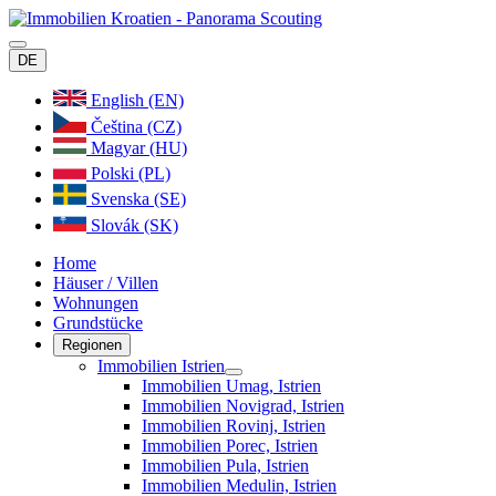
DE
English (EN)
Čeština (CZ)
Magyar (HU)
Polski (PL)
Svenska (SE)
Slovák (SK)
Home
Häuser / Villen
Wohnungen
Grundstücke
Regionen
Immobilien Istrien
Immobilien Umag, Istrien
Immobilien Novigrad, Istrien
Immobilien Rovinj, Istrien
Immobilien Porec, Istrien
Immobilien Pula, Istrien
Immobilien Medulin, Istrien