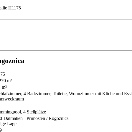
ilie H1175
ogoznica
75
 270 m²
. m²
chlafzimmer, 4 Badezimmer, Toilette, Wohnzimmer mit Küche und Essbe
rzweckraum
mmingpool, 4 Stellplätze
d-Dalmatien - Primosten / Rogoznica
ige Lage
9