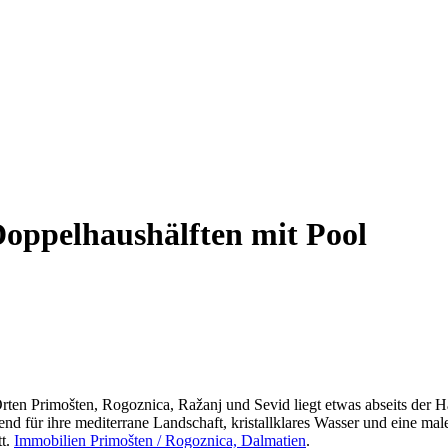
Doppelhaushälften mit Pool
rten Primošten, Rogoznica, Ražanj und Sevid liegt etwas abseits der 
für ihre mediterrane Landschaft, kristallklares Wasser und eine male
tt.
Immobilien Primošten / Rogoznica, Dalmatien
.