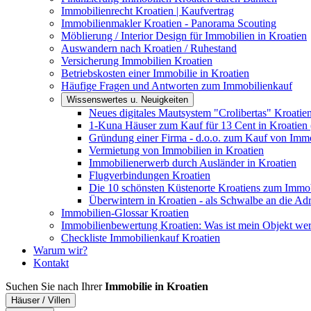
Immobilienrecht Kroatien | Kaufvertrag
Immobilienmakler Kroatien - Panorama Scouting
Möblierung / Interior Design für Immobilien in Kroatien
Auswandern nach Kroatien / Ruhestand
Versicherung Immobilien Kroatien
Betriebskosten einer Immobilie in Kroatien
Häufige Fragen und Antworten zum Immobilienkauf
Wissenswertes u. Neuigkeiten
Neues digitales Mautsystem "Crolibertas" Kroatie
1-Kuna Häuser zum Kauf für 13 Cent in Kroatien 
Gründung einer Firma - d.o.o. zum Kauf von Immo
Vermietung von Immobilien in Kroatien
Immobilienerwerb durch Ausländer in Kroatien
Flugverbindungen Kroatien
Die 10 schönsten Küstenorte Kroatiens zum Immo
Überwintern in Kroatien - als Schwalbe an die Adr
Immobilien-Glossar Kroatien
Immobilienbewertung Kroatien: Was ist mein Objekt wer
Checkliste Immobilienkauf Kroatien
Warum wir?
Kontakt
Suchen Sie nach Ihrer
Immobilie in Kroatien
Häuser / Villen