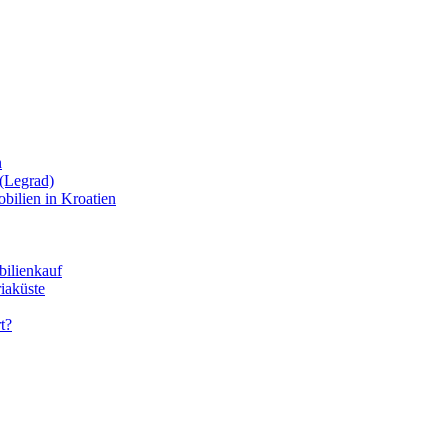
n
(Legrad)
bilien in Kroatien
bilienkauf
iaküste
t?