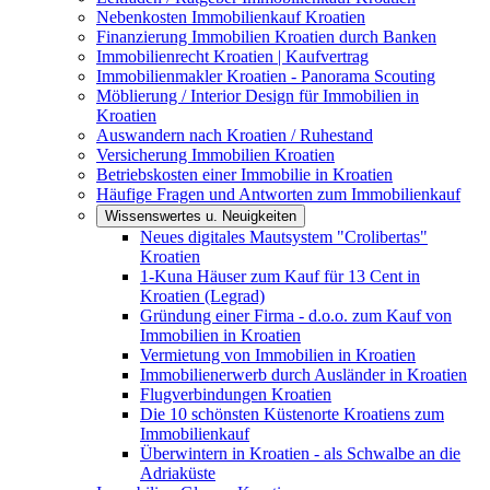
Nebenkosten Immobilienkauf Kroatien
Finanzierung Immobilien Kroatien durch Banken
Immobilienrecht Kroatien | Kaufvertrag
Immobilienmakler Kroatien - Panorama Scouting
Möblierung / Interior Design für Immobilien in
Kroatien
Auswandern nach Kroatien / Ruhestand
Versicherung Immobilien Kroatien
Betriebskosten einer Immobilie in Kroatien
Häufige Fragen und Antworten zum Immobilienkauf
Wissenswertes u. Neuigkeiten
Neues digitales Mautsystem "Crolibertas"
Kroatien
1-Kuna Häuser zum Kauf für 13 Cent in
Kroatien (Legrad)
Gründung einer Firma - d.o.o. zum Kauf von
Immobilien in Kroatien
Vermietung von Immobilien in Kroatien
Immobilienerwerb durch Ausländer in Kroatien
Flugverbindungen Kroatien
Die 10 schönsten Küstenorte Kroatiens zum
Immobilienkauf
Überwintern in Kroatien - als Schwalbe an die
Adriaküste