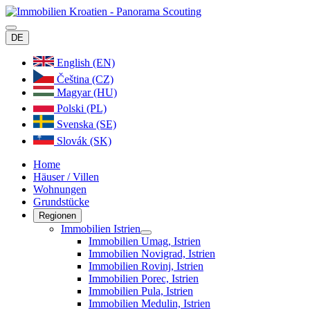
DE
English (EN)
Čeština (CZ)
Magyar (HU)
Polski (PL)
Svenska (SE)
Slovák (SK)
Home
Häuser / Villen
Wohnungen
Grundstücke
Regionen
Immobilien Istrien
Immobilien Umag, Istrien
Immobilien Novigrad, Istrien
Immobilien Rovinj, Istrien
Immobilien Porec, Istrien
Immobilien Pula, Istrien
Immobilien Medulin, Istrien