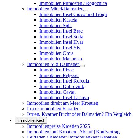
Immobilien Primosten / Rogoznica
Immobilien Mittel-Dalmatien
Immobilien Insel Ciovo und Trogir
Immobilien Kastela
Immobilien Split
Immobilien Insel Brac
Immobilien Insel Solta
Immobilien Insel Hvar
Immobilien Insel Vis
Immobilien Omis
Immobilien Makarska
Immobilien Süd-Dalmatien
Immobilien Ploce
Immobilien Peljesac
Immobilien Insel Korcula
Immobilien Dubrovnik
Immobilien Cavtat
Immobilien Insel Lastovo
Immobilien direkt am Meer Kroatien
Luxusimmobilien Kroatien
Istrien, Kvarner Bucht oder Dalmatien? Ein Vergleich.
Immobilienkauf
Immobilienpreise Kroatien 2025
Immobilienkauf Kroatien | Ablauf | Kaufvertrag
Leitfaden / Ratgeber Immobilienkauf Kroatien