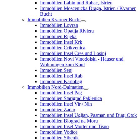
Immobilien Labin und Rabac, Istrien
Immobilien Moscenicka Draga, Istrien / Kvarner
Bucht
Immobilien Kvarner Bucht
Immobilien Lovran
Immobilien Opatija Riviera
Immobilien Rijeka
Immobilien Insel Krk
Immobilien Crikvenica
Immobilien Insel Cres und Losinj
Immobilien Novi Vinodolski - Häuser und
Wohnungen zum Kauf
Immobilien Senj
Immobilien Insel Rab
Immobilien Karlobag
Immobilien Nord-Dalmatien
Immobilien Insel Pag
Immobilien Starigrad Paklenica
Immobilien Insel Vir / Nin
Immobilien Zadar
Immobilien Insel Ugljan, Pasman und Dugi Otok
Immobilien Biograd na Moru
Immobilien Insel Murter und Tisno
Immobilien Vodice
Immobilien Sibenik