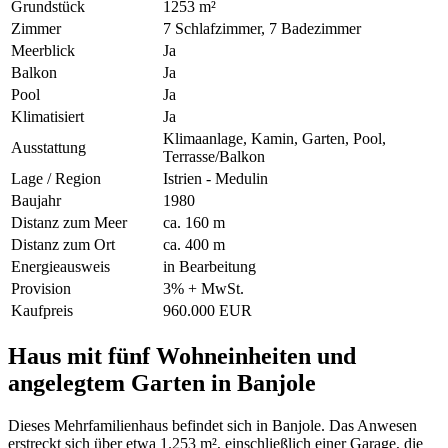
Grundstück
1253 m²
Zimmer
7 Schlafzimmer, 7 Badezimmer
Meerblick
Ja
Balkon
Ja
Pool
Ja
Klimatisiert
Ja
Klimaanlage, Kamin, Garten, Pool,
Ausstattung
Terrasse/Balkon
Lage / Region
Istrien - Medulin
Baujahr
1980
Distanz zum Meer
ca. 160 m
Distanz zum Ort
ca. 400 m
Energieausweis
in Bearbeitung
Provision
3% + MwSt.
Kaufpreis
960.000 EUR
Haus mit fünf Wohneinheiten und
angelegtem Garten in Banjole
Dieses Mehrfamilienhaus befindet sich in Banjole. Das Anwesen
erstreckt sich über etwa 1.253 m², einschließlich einer Garage, die