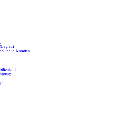
n
(Legrad)
bilien in Kroatien
bilienkauf
iaküste
t?