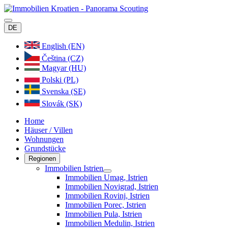
DE
English (EN)
Čeština (CZ)
Magyar (HU)
Polski (PL)
Svenska (SE)
Slovák (SK)
Home
Häuser / Villen
Wohnungen
Grundstücke
Regionen
Immobilien Istrien
Immobilien Umag, Istrien
Immobilien Novigrad, Istrien
Immobilien Rovinj, Istrien
Immobilien Porec, Istrien
Immobilien Pula, Istrien
Immobilien Medulin, Istrien