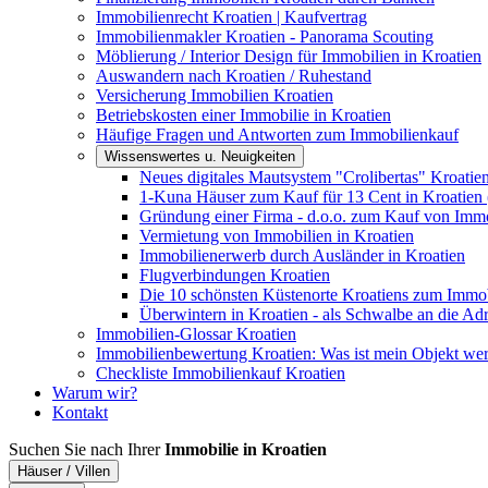
Immobilienrecht Kroatien | Kaufvertrag
Immobilienmakler Kroatien - Panorama Scouting
Möblierung / Interior Design für Immobilien in Kroatien
Auswandern nach Kroatien / Ruhestand
Versicherung Immobilien Kroatien
Betriebskosten einer Immobilie in Kroatien
Häufige Fragen und Antworten zum Immobilienkauf
Wissenswertes u. Neuigkeiten
Neues digitales Mautsystem "Crolibertas" Kroatie
1-Kuna Häuser zum Kauf für 13 Cent in Kroatien 
Gründung einer Firma - d.o.o. zum Kauf von Immo
Vermietung von Immobilien in Kroatien
Immobilienerwerb durch Ausländer in Kroatien
Flugverbindungen Kroatien
Die 10 schönsten Küstenorte Kroatiens zum Immo
Überwintern in Kroatien - als Schwalbe an die Adr
Immobilien-Glossar Kroatien
Immobilienbewertung Kroatien: Was ist mein Objekt wer
Checkliste Immobilienkauf Kroatien
Warum wir?
Kontakt
Suchen Sie nach Ihrer
Immobilie in Kroatien
Häuser / Villen