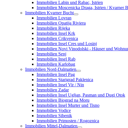
Immobilien Labin und Rabac, Istrien
Immobilien Moscenicka Draga, Istrien / Kvarner 
Immobilien Kvarner Bucht
Immobilien Lovran
Immobilien Opatija Riviera
Immobilien Rijeka
Immobilien Insel Krk
Immobilien Crikvenica
Immobilien Insel Cres und Losinj
Immobilien Novi Vinodolski - Häuser und Wohn
Immobilien Senj
Immobilien Insel Rab
Immobilien Karlobag
Immobilien Nord-Dalmatien
Immobilien Insel Pag
Immobilien Starigrad Paklenica
Immobilien Insel Vir / Nin
Immobilien Zadar
Immobilien Insel Ugljan, Pasman und Dugi Otok
Immobilien Biograd na Moru
Immobilien Insel Murter und Tisno
Immobilien Vodice
Immobilien Sibenik
Immobilien Primosten / Rogoznica
Immobilien Mittel-Dalmatien