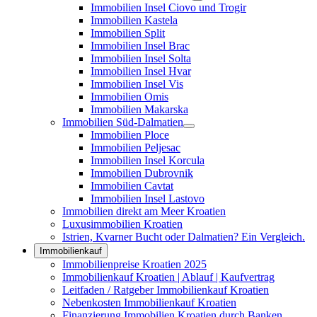
Immobilien Insel Ciovo und Trogir
Immobilien Kastela
Immobilien Split
Immobilien Insel Brac
Immobilien Insel Solta
Immobilien Insel Hvar
Immobilien Insel Vis
Immobilien Omis
Immobilien Makarska
Immobilien Süd-Dalmatien
Immobilien Ploce
Immobilien Peljesac
Immobilien Insel Korcula
Immobilien Dubrovnik
Immobilien Cavtat
Immobilien Insel Lastovo
Immobilien direkt am Meer Kroatien
Luxusimmobilien Kroatien
Istrien, Kvarner Bucht oder Dalmatien? Ein Vergleich.
Immobilienkauf
Immobilienpreise Kroatien 2025
Immobilienkauf Kroatien | Ablauf | Kaufvertrag
Leitfaden / Ratgeber Immobilienkauf Kroatien
Nebenkosten Immobilienkauf Kroatien
Finanzierung Immobilien Kroatien durch Banken