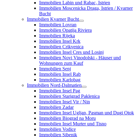
Immobilien Labin und Rabac, Istrien
Immobilien Moscenicka Draga, Istrien / Kvarner
Bucht
Immobilien Kvarner Bucht
Immobilien Lovran
Immobilien Opatija Riviera
Immobilien Rijeka
Immobilien Insel Krk
Immobilien Crikvenica
Immobilien Insel Cres und Losinj
Immobilien Novi Vinodolski - Häuser und
Wohnungen zum Kauf
Immobilien Senj
Immobilien Insel Rab
Immobilien Karlobag
Immobilien Nord-Dalmatien
Immobilien Insel Pag
Immobilien Starigrad Paklenica
Immobilien Insel Vir / Nin
Immobilien Zadar
Immobilien Insel Ugljan, Pasman und Dugi Otok
Immobilien Biograd na Moru
Immobilien Insel Murter und Tisno
Immobilien Vodice
Immobilien Sibenik