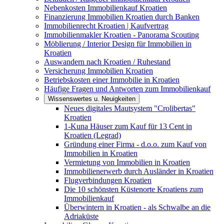
Nebenkosten Immobilienkauf Kroatien
Finanzierung Immobilien Kroatien durch Banken
Immobilienrecht Kroatien | Kaufvertrag
Immobilienmakler Kroatien - Panorama Scouting
Möblierung / Interior Design für Immobilien in
Kroatien
Auswandern nach Kroatien / Ruhestand
Versicherung Immobilien Kroatien
Betriebskosten einer Immobilie in Kroatien
Häufige Fragen und Antworten zum Immobilienkauf
Wissenswertes u. Neuigkeiten
Neues digitales Mautsystem "Crolibertas"
Kroatien
1-Kuna Häuser zum Kauf für 13 Cent in
Kroatien (Legrad)
Gründung einer Firma - d.o.o. zum Kauf von
Immobilien in Kroatien
Vermietung von Immobilien in Kroatien
Immobilienerwerb durch Ausländer in Kroatien
Flugverbindungen Kroatien
Die 10 schönsten Küstenorte Kroatiens zum
Immobilienkauf
Überwintern in Kroatien - als Schwalbe an die
Adriaküste