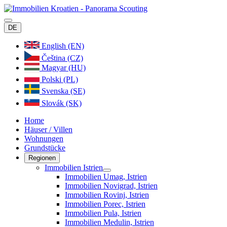
DE
English (EN)
Čeština (CZ)
Magyar (HU)
Polski (PL)
Svenska (SE)
Slovák (SK)
Home
Häuser / Villen
Wohnungen
Grundstücke
Regionen
Immobilien Istrien
Immobilien Umag, Istrien
Immobilien Novigrad, Istrien
Immobilien Rovinj, Istrien
Immobilien Porec, Istrien
Immobilien Pula, Istrien
Immobilien Medulin, Istrien