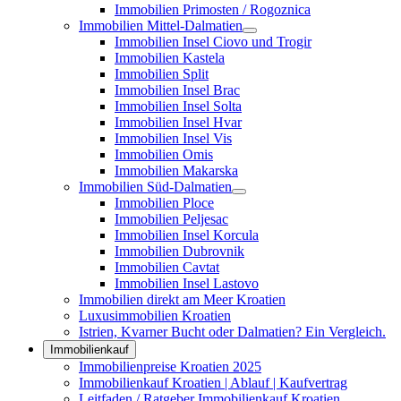
Immobilien Primosten / Rogoznica
Immobilien Mittel-Dalmatien
Immobilien Insel Ciovo und Trogir
Immobilien Kastela
Immobilien Split
Immobilien Insel Brac
Immobilien Insel Solta
Immobilien Insel Hvar
Immobilien Insel Vis
Immobilien Omis
Immobilien Makarska
Immobilien Süd-Dalmatien
Immobilien Ploce
Immobilien Peljesac
Immobilien Insel Korcula
Immobilien Dubrovnik
Immobilien Cavtat
Immobilien Insel Lastovo
Immobilien direkt am Meer Kroatien
Luxusimmobilien Kroatien
Istrien, Kvarner Bucht oder Dalmatien? Ein Vergleich.
Immobilienkauf
Immobilienpreise Kroatien 2025
Immobilienkauf Kroatien | Ablauf | Kaufvertrag
Leitfaden / Ratgeber Immobilienkauf Kroatien