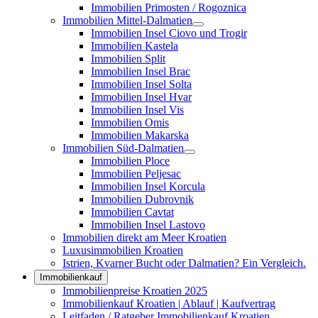
Immobilien Primosten / Rogoznica
Immobilien Mittel-Dalmatien
Immobilien Insel Ciovo und Trogir
Immobilien Kastela
Immobilien Split
Immobilien Insel Brac
Immobilien Insel Solta
Immobilien Insel Hvar
Immobilien Insel Vis
Immobilien Omis
Immobilien Makarska
Immobilien Süd-Dalmatien
Immobilien Ploce
Immobilien Peljesac
Immobilien Insel Korcula
Immobilien Dubrovnik
Immobilien Cavtat
Immobilien Insel Lastovo
Immobilien direkt am Meer Kroatien
Luxusimmobilien Kroatien
Istrien, Kvarner Bucht oder Dalmatien? Ein Vergleich.
Immobilienkauf
Immobilienpreise Kroatien 2025
Immobilienkauf Kroatien | Ablauf | Kaufvertrag
Leitfaden / Ratgeber Immobilienkauf Kroatien