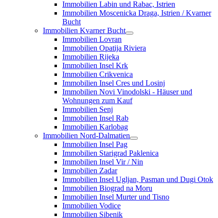
Immobilien Labin und Rabac, Istrien
Immobilien Moscenicka Draga, Istrien / Kvarner
Bucht
Immobilien Kvarner Bucht
Immobilien Lovran
Immobilien Opatija Riviera
Immobilien Rijeka
Immobilien Insel Krk
Immobilien Crikvenica
Immobilien Insel Cres und Losinj
Immobilien Novi Vinodolski - Häuser und
Wohnungen zum Kauf
Immobilien Senj
Immobilien Insel Rab
Immobilien Karlobag
Immobilien Nord-Dalmatien
Immobilien Insel Pag
Immobilien Starigrad Paklenica
Immobilien Insel Vir / Nin
Immobilien Zadar
Immobilien Insel Ugljan, Pasman und Dugi Otok
Immobilien Biograd na Moru
Immobilien Insel Murter und Tisno
Immobilien Vodice
Immobilien Sibenik