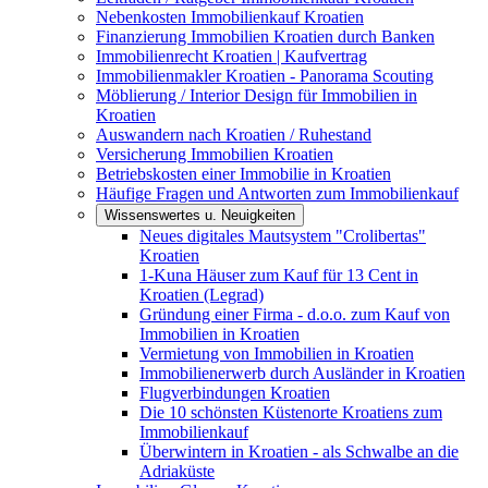
Nebenkosten Immobilienkauf Kroatien
Finanzierung Immobilien Kroatien durch Banken
Immobilienrecht Kroatien | Kaufvertrag
Immobilienmakler Kroatien - Panorama Scouting
Möblierung / Interior Design für Immobilien in
Kroatien
Auswandern nach Kroatien / Ruhestand
Versicherung Immobilien Kroatien
Betriebskosten einer Immobilie in Kroatien
Häufige Fragen und Antworten zum Immobilienkauf
Wissenswertes u. Neuigkeiten
Neues digitales Mautsystem "Crolibertas"
Kroatien
1-Kuna Häuser zum Kauf für 13 Cent in
Kroatien (Legrad)
Gründung einer Firma - d.o.o. zum Kauf von
Immobilien in Kroatien
Vermietung von Immobilien in Kroatien
Immobilienerwerb durch Ausländer in Kroatien
Flugverbindungen Kroatien
Die 10 schönsten Küstenorte Kroatiens zum
Immobilienkauf
Überwintern in Kroatien - als Schwalbe an die
Adriaküste