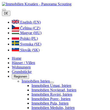
DE
English (EN)
Čeština (CZ)
Magyar (HU)
Polski (PL)
Svenska (SE)
Slovák (SK)
Home
Häuser / Villen
Wohnungen
Grundstücke
Regionen
Immobilien Istrien
Immobilien Umag, Istrien
Immobilien Novigrad, Istrien
Immobilien Rovinj, Istrien
Immobilien Porec, Istrien
Immobilien Pula, Istrien
Immobilien Medulin, Istrien