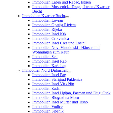
Immobilien Labin und Rabac, Istrien
Immobilien Moscenicka Draga, Istrien / Kvarner
Bucht
Immobilien Kvarner Bucht
Immobilien Lovran
Immobilien Opatija Riviera
Immobilien Rijeka
Immobilien Insel Krk
Immobilien Crikvenica
Immobilien Insel Cres und Losinj
Immobilien Novi Vinodolski - Häuser und
Wohnungen zum Kauf
Immobilien Senj
Immobilien Insel Rab
Immobilien Karlobag
Immobilien Nord-Dalmatien
Immobilien Insel Pag
Immobilien Starigrad Paklenica
Immobilien Insel Vir / Nin
Immobilien Zadar
Immobilien Insel Ugljan, Pasman und Dugi Otok
Immobilien Biograd na Moru
Immobilien Insel Murter und Tisno
Immobilien Vodice
Immobilien Sibenik