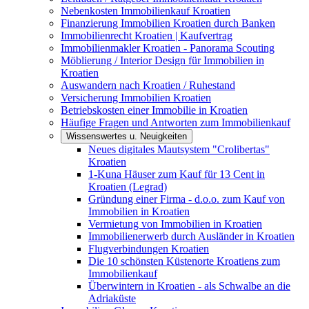
Nebenkosten Immobilienkauf Kroatien
Finanzierung Immobilien Kroatien durch Banken
Immobilienrecht Kroatien | Kaufvertrag
Immobilienmakler Kroatien - Panorama Scouting
Möblierung / Interior Design für Immobilien in
Kroatien
Auswandern nach Kroatien / Ruhestand
Versicherung Immobilien Kroatien
Betriebskosten einer Immobilie in Kroatien
Häufige Fragen und Antworten zum Immobilienkauf
Wissenswertes u. Neuigkeiten
Neues digitales Mautsystem "Crolibertas"
Kroatien
1-Kuna Häuser zum Kauf für 13 Cent in
Kroatien (Legrad)
Gründung einer Firma - d.o.o. zum Kauf von
Immobilien in Kroatien
Vermietung von Immobilien in Kroatien
Immobilienerwerb durch Ausländer in Kroatien
Flugverbindungen Kroatien
Die 10 schönsten Küstenorte Kroatiens zum
Immobilienkauf
Überwintern in Kroatien - als Schwalbe an die
Adriaküste