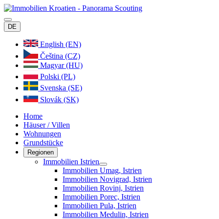
DE
English (EN)
Čeština (CZ)
Magyar (HU)
Polski (PL)
Svenska (SE)
Slovák (SK)
Home
Häuser / Villen
Wohnungen
Grundstücke
Regionen
Immobilien Istrien
Immobilien Umag, Istrien
Immobilien Novigrad, Istrien
Immobilien Rovinj, Istrien
Immobilien Porec, Istrien
Immobilien Pula, Istrien
Immobilien Medulin, Istrien