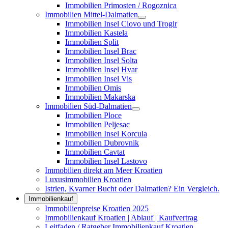
Immobilien Primosten / Rogoznica
Immobilien Mittel-Dalmatien
Immobilien Insel Ciovo und Trogir
Immobilien Kastela
Immobilien Split
Immobilien Insel Brac
Immobilien Insel Solta
Immobilien Insel Hvar
Immobilien Insel Vis
Immobilien Omis
Immobilien Makarska
Immobilien Süd-Dalmatien
Immobilien Ploce
Immobilien Peljesac
Immobilien Insel Korcula
Immobilien Dubrovnik
Immobilien Cavtat
Immobilien Insel Lastovo
Immobilien direkt am Meer Kroatien
Luxusimmobilien Kroatien
Istrien, Kvarner Bucht oder Dalmatien? Ein Vergleich.
Immobilienkauf
Immobilienpreise Kroatien 2025
Immobilienkauf Kroatien | Ablauf | Kaufvertrag
Leitfaden / Ratgeber Immobilienkauf Kroatien