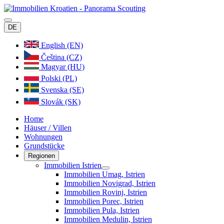
DE
English (EN)
Čeština (CZ)
Magyar (HU)
Polski (PL)
Svenska (SE)
Slovák (SK)
Home
Häuser / Villen
Wohnungen
Grundstücke
Regionen
Immobilien Istrien
Immobilien Umag, Istrien
Immobilien Novigrad, Istrien
Immobilien Rovinj, Istrien
Immobilien Porec, Istrien
Immobilien Pula, Istrien
Immobilien Medulin, Istrien