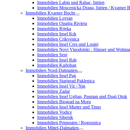
Immobilien Labin und Rabac, Istrien
Immobilien Moscenicka Draga, Istrien / Kvarner 
Immobilien Kvarner Bucht
Immobilien Lovran
Immobilien Opatija Riviera
Immobilien Rijeka
Immobilien Insel Krk
Immobilien Crikvenica
Immobilien Insel Cres und Losinj
Immobilien Novi Vinodolski - Häuser und Wohn
Immobilien Senj
Immobilien Insel Rab
Immobilien Karlobag
Immobilien Nord-Dalmatien
Immobilien Insel Pag
Immobilien Starigrad Paklenica
Immobilien Insel Vir / Nin
Immobilien Zadar
Immobilien Insel Ugljan, Pasman und Dugi Otok
Immobilien Biograd na Moru
Immobilien Insel Murter und Tisno
Immobilien Vodice
Immobilien Sibenik
Immobilien Primosten / Rogoznica
Immobilien Mittel-Dalmatien