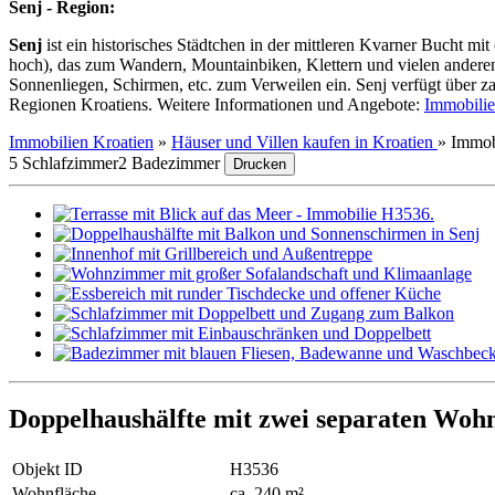
Senj - Region:
Senj
ist ein historisches Städtchen in der mittleren Kvarner Bucht mi
hoch), das zum Wandern, Mountainbiken, Klettern und vielen anderen 
Sonnenliegen, Schirmen, etc. zum Verweilen ein. Senj verfügt über z
Regionen Kroatiens. Weitere Informationen und Angebote:
Immobilie
Immobilien Kroatien
»
Häuser und Villen kaufen in Kroatien
»
Immob
5 Schlafzimmer
2 Badezimmer
Drucken
Doppelhaushälfte mit zwei separaten Woh
Objekt ID
H3536
Wohnfläche
ca. 240 m²