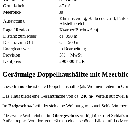
Grundstück
47 m²
Meerblick
Ja
Klimatisierung, Barbecue Grill, Parkpl
Ausstattung
Abstellbereich
Lage / Region
Kvarner Bucht - Senj
Distanz zum Meer
ca. 350 m
Distanz zum Ort
ca. 1500 m
Energieausweis
in Bearbeitung
Provision
3% + MwSt.
Kaufpreis
290.000 EUR
Geräumige Doppelhaushälfte mit Meerblic
Diese Immobilie ist eine Doppelhaushälfte (als Wohneinheiten im Gru
Das Haus bietet eine Gesamtfläche von ca. 240 m², verteilt auf zwei 
Im
Erdgeschoss
befindet sich eine Wohnung mit zwei Schlafzimmern
Die zweite Wohneinheit im
Obergeschoss
verfügt über drei Schlafz
Außentreppe. Von dort genießt man einen schönen Blick auf das Mee