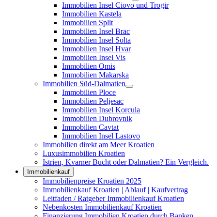
Immobilien Insel Ciovo und Trogir
Immobilien Kastela
Immobilien Split
Immobilien Insel Brac
Immobilien Insel Solta
Immobilien Insel Hvar
Immobilien Insel Vis
Immobilien Omis
Immobilien Makarska
Immobilien Süd-Dalmatien
Immobilien Ploce
Immobilien Peljesac
Immobilien Insel Korcula
Immobilien Dubrovnik
Immobilien Cavtat
Immobilien Insel Lastovo
Immobilien direkt am Meer Kroatien
Luxusimmobilien Kroatien
Istrien, Kvarner Bucht oder Dalmatien? Ein Vergleich.
Immobilienkauf
Immobilienpreise Kroatien 2025
Immobilienkauf Kroatien | Ablauf | Kaufvertrag
Leitfaden / Ratgeber Immobilienkauf Kroatien
Nebenkosten Immobilienkauf Kroatien
Finanzierung Immobilien Kroatien durch Banken