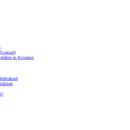
n
(Legrad)
bilien in Kroatien
bilienkauf
iaküste
t?