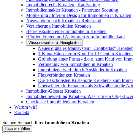
Immobilienrecht Kroatien | Kaufvertrag
Immobilienmakler Kroatien - Panorama Scouting
Möblierung / Interior Design für Immobilien in Kroatien
Auswandern nach Kroatien / Ruhestand
Versicherung Immobilien Kroatien
Betriebskosten einer Immobilie in Kroatien
Häufige Fragen und Antworten zum Immobilienkauf
Wissenswertes u. Neuigkeiten
Neues digitales Mautsystem "Crolibertas" Kroatie
1-Kuna Häuser zum Kauf für 13 Cent in Kroatien 
Gründung einer Firma - d.o.o. zum Kauf von Immo
Vermietung von Immobilien in Kroatien
Immobilienerwerb durch Ausländer in Kroatien
Flugverbindungen Kroatien
Die 10 schönsten Küstenorte Kroatiens zum Immo
Überwintern in Kroatien - als Schwalbe an die Adr
Immobilien-Glossar Kroatien
Immobilienbewertung Kroatien: Was ist mein Objekt wer
Checkliste Immobilienkauf Kroatien
Warum wir?
Kontakt
Suchen Sie nach Ihrer
Immobilie in Kroatien
Häuser / Villen