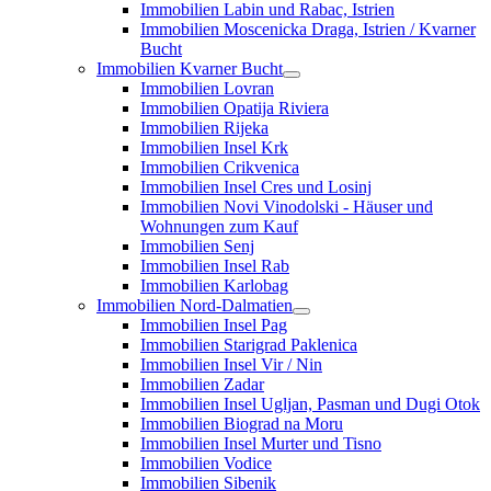
Immobilien Labin und Rabac, Istrien
Immobilien Moscenicka Draga, Istrien / Kvarner
Bucht
Immobilien Kvarner Bucht
Immobilien Lovran
Immobilien Opatija Riviera
Immobilien Rijeka
Immobilien Insel Krk
Immobilien Crikvenica
Immobilien Insel Cres und Losinj
Immobilien Novi Vinodolski - Häuser und
Wohnungen zum Kauf
Immobilien Senj
Immobilien Insel Rab
Immobilien Karlobag
Immobilien Nord-Dalmatien
Immobilien Insel Pag
Immobilien Starigrad Paklenica
Immobilien Insel Vir / Nin
Immobilien Zadar
Immobilien Insel Ugljan, Pasman und Dugi Otok
Immobilien Biograd na Moru
Immobilien Insel Murter und Tisno
Immobilien Vodice
Immobilien Sibenik