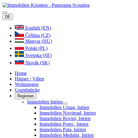
DE
English (EN)
Čeština (CZ)
Magyar (HU)
Polski (PL)
Svenska (SE)
Slovák (SK)
Home
Häuser / Villen
Wohnungen
Grundstücke
Regionen
Immobilien Istrien
Immobilien Umag, Istrien
Immobilien Novigrad, Istrien
Immobilien Rovinj, Istrien
Immobilien Porec, Istrien
Immobilien Pula, Istrien
Immobilien Medulin, Istrien