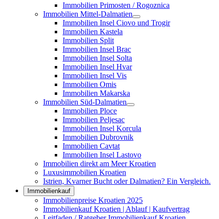
Immobilien Primosten / Rogoznica
Immobilien Mittel-Dalmatien
Immobilien Insel Ciovo und Trogir
Immobilien Kastela
Immobilien Split
Immobilien Insel Brac
Immobilien Insel Solta
Immobilien Insel Hvar
Immobilien Insel Vis
Immobilien Omis
Immobilien Makarska
Immobilien Süd-Dalmatien
Immobilien Ploce
Immobilien Peljesac
Immobilien Insel Korcula
Immobilien Dubrovnik
Immobilien Cavtat
Immobilien Insel Lastovo
Immobilien direkt am Meer Kroatien
Luxusimmobilien Kroatien
Istrien, Kvarner Bucht oder Dalmatien? Ein Vergleich.
Immobilienkauf
Immobilienpreise Kroatien 2025
Immobilienkauf Kroatien | Ablauf | Kaufvertrag
Leitfaden / Ratgeber Immobilienkauf Kroatien