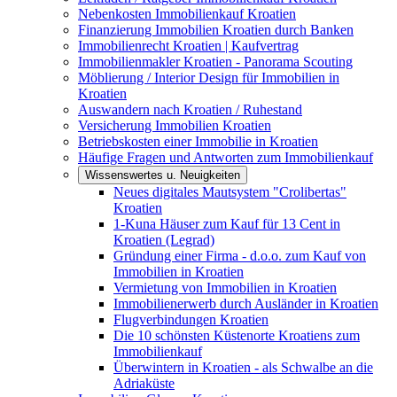
Nebenkosten Immobilienkauf Kroatien
Finanzierung Immobilien Kroatien durch Banken
Immobilienrecht Kroatien | Kaufvertrag
Immobilienmakler Kroatien - Panorama Scouting
Möblierung / Interior Design für Immobilien in
Kroatien
Auswandern nach Kroatien / Ruhestand
Versicherung Immobilien Kroatien
Betriebskosten einer Immobilie in Kroatien
Häufige Fragen und Antworten zum Immobilienkauf
Wissenswertes u. Neuigkeiten
Neues digitales Mautsystem "Crolibertas"
Kroatien
1-Kuna Häuser zum Kauf für 13 Cent in
Kroatien (Legrad)
Gründung einer Firma - d.o.o. zum Kauf von
Immobilien in Kroatien
Vermietung von Immobilien in Kroatien
Immobilienerwerb durch Ausländer in Kroatien
Flugverbindungen Kroatien
Die 10 schönsten Küstenorte Kroatiens zum
Immobilienkauf
Überwintern in Kroatien - als Schwalbe an die
Adriaküste