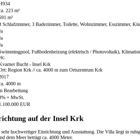
H934
ca. 223 m²
591 m²
3 Schlafzimmer, 3 Badezimmer, Toilette, Wohnzimmer, Esszimmer, Küc
Ja
Ja
Ja
Swimmingpool, Fußbodenheizung (elektrisch / Photovoltaik), Klimatisi
etc.
Kvarner Bucht - Insel Krk
Ort: Region Krk // ca. 4000 m zum Ortszentrum Krk
2017
ca. 4000 m
in Bearbeitung
3% + MwSt.
1.100.000 EUR
richtung auf der Insel Krk
 sehr hochwertiger Einrichtung und Ausstattung. Die Villa liegt in ruh
nd dem Meer beträgt ca. 4000 Meter.