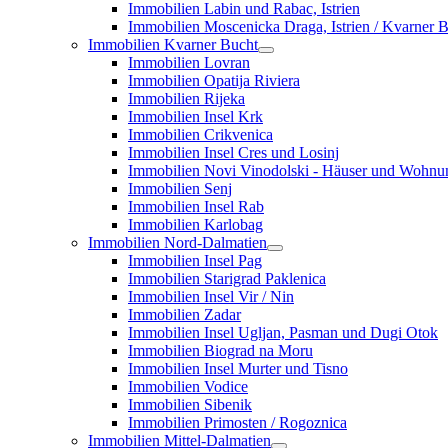
Immobilien Labin und Rabac, Istrien
Immobilien Moscenicka Draga, Istrien / Kvarner 
Immobilien Kvarner Bucht
Immobilien Lovran
Immobilien Opatija Riviera
Immobilien Rijeka
Immobilien Insel Krk
Immobilien Crikvenica
Immobilien Insel Cres und Losinj
Immobilien Novi Vinodolski - Häuser und Wohn
Immobilien Senj
Immobilien Insel Rab
Immobilien Karlobag
Immobilien Nord-Dalmatien
Immobilien Insel Pag
Immobilien Starigrad Paklenica
Immobilien Insel Vir / Nin
Immobilien Zadar
Immobilien Insel Ugljan, Pasman und Dugi Otok
Immobilien Biograd na Moru
Immobilien Insel Murter und Tisno
Immobilien Vodice
Immobilien Sibenik
Immobilien Primosten / Rogoznica
Immobilien Mittel-Dalmatien