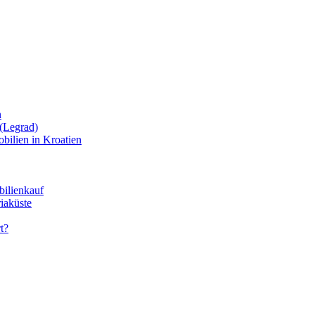
n
(Legrad)
bilien in Kroatien
bilienkauf
iaküste
t?