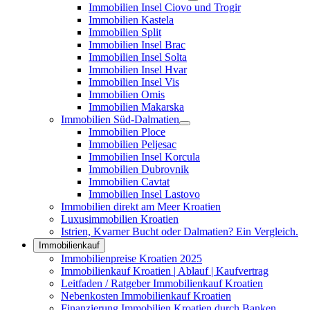
Immobilien Insel Ciovo und Trogir
Immobilien Kastela
Immobilien Split
Immobilien Insel Brac
Immobilien Insel Solta
Immobilien Insel Hvar
Immobilien Insel Vis
Immobilien Omis
Immobilien Makarska
Immobilien Süd-Dalmatien
Immobilien Ploce
Immobilien Peljesac
Immobilien Insel Korcula
Immobilien Dubrovnik
Immobilien Cavtat
Immobilien Insel Lastovo
Immobilien direkt am Meer Kroatien
Luxusimmobilien Kroatien
Istrien, Kvarner Bucht oder Dalmatien? Ein Vergleich.
Immobilienkauf
Immobilienpreise Kroatien 2025
Immobilienkauf Kroatien | Ablauf | Kaufvertrag
Leitfaden / Ratgeber Immobilienkauf Kroatien
Nebenkosten Immobilienkauf Kroatien
Finanzierung Immobilien Kroatien durch Banken