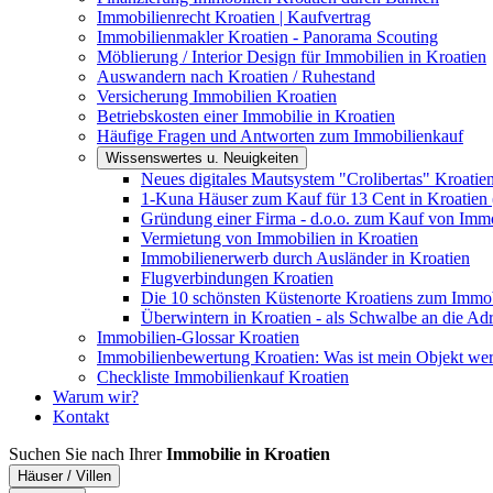
Immobilienrecht Kroatien | Kaufvertrag
Immobilienmakler Kroatien - Panorama Scouting
Möblierung / Interior Design für Immobilien in Kroatien
Auswandern nach Kroatien / Ruhestand
Versicherung Immobilien Kroatien
Betriebskosten einer Immobilie in Kroatien
Häufige Fragen und Antworten zum Immobilienkauf
Wissenswertes u. Neuigkeiten
Neues digitales Mautsystem "Crolibertas" Kroatie
1-Kuna Häuser zum Kauf für 13 Cent in Kroatien 
Gründung einer Firma - d.o.o. zum Kauf von Immo
Vermietung von Immobilien in Kroatien
Immobilienerwerb durch Ausländer in Kroatien
Flugverbindungen Kroatien
Die 10 schönsten Küstenorte Kroatiens zum Immo
Überwintern in Kroatien - als Schwalbe an die Adr
Immobilien-Glossar Kroatien
Immobilienbewertung Kroatien: Was ist mein Objekt wer
Checkliste Immobilienkauf Kroatien
Warum wir?
Kontakt
Suchen Sie nach Ihrer
Immobilie in Kroatien
Häuser / Villen