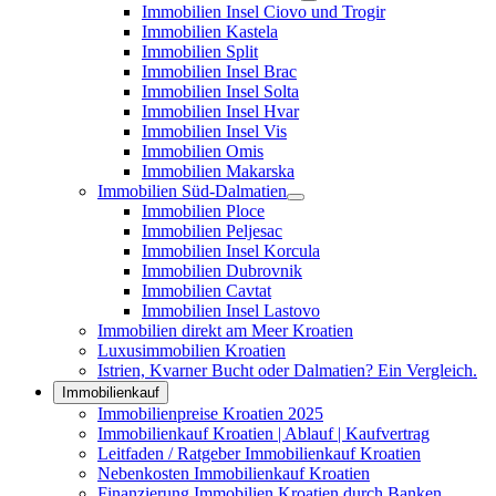
Immobilien Insel Ciovo und Trogir
Immobilien Kastela
Immobilien Split
Immobilien Insel Brac
Immobilien Insel Solta
Immobilien Insel Hvar
Immobilien Insel Vis
Immobilien Omis
Immobilien Makarska
Immobilien Süd-Dalmatien
Immobilien Ploce
Immobilien Peljesac
Immobilien Insel Korcula
Immobilien Dubrovnik
Immobilien Cavtat
Immobilien Insel Lastovo
Immobilien direkt am Meer Kroatien
Luxusimmobilien Kroatien
Istrien, Kvarner Bucht oder Dalmatien? Ein Vergleich.
Immobilienkauf
Immobilienpreise Kroatien 2025
Immobilienkauf Kroatien | Ablauf | Kaufvertrag
Leitfaden / Ratgeber Immobilienkauf Kroatien
Nebenkosten Immobilienkauf Kroatien
Finanzierung Immobilien Kroatien durch Banken