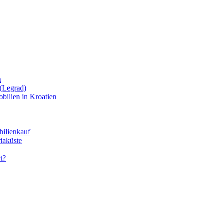
n
(Legrad)
bilien in Kroatien
bilienkauf
iaküste
t?