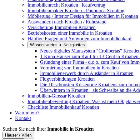
Immobilienrecht Kroatien | Kaufvertrag
Immobilienmakler Kroatien - Panorama Scouting
Möblierung / Interior Design für Immobilien in Kroatien
Auswandern nach Kroatien / Ruhestand
Versicherung Immobilien Kroatien
Betriebskosten einer Immobilie in Kroatien
Häufige Fragen und Antworten zum Immobilienkauf
Wissenswertes u. Neuigkeiten
Neues digitales Mautsystem "Crolibertas" Kroatie
1-Kuna Häuser zum Kauf für 13 Cent in Kroatien 
Gründung einer Firma - d.o.o. zum Kauf von Immo
Vermietung von Immobilien in Kroatien
Immobilienerwerb durch Ausländer in Kroatien
Flugverbindungen Kroatien
Die 10 schönsten Küstenorte Kroatiens zum Immo
Überwintern in Kroatien - als Schwalbe an die Adr
Immobilien-Glossar Kroatien
Immobilienbewertung Kroatien: Was ist mein Objekt wer
Checkliste Immobilienkauf Kroatien
Warum wir?
Kontakt
Suchen Sie nach Ihrer
Immobilie in Kroatien
Häuser / Villen