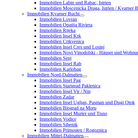
Immobilien Labin und Rabac, Istrien
Immobilien Moscenicka Draga, Istrien / Kvarner 
Immobilien Kvarner Bucht
Immobilien Lovran
Immobilien Opatija Riviera
Immobilien Rijeka
Immobilien Insel Krk
Immobilien Crikvenica
Immobilien Insel Cres und Losinj
Immobilien Novi Vinodolski - Häuser und Wohn
Immobilien Senj
Immobilien Insel Rab
Immobilien Karlobag
Immobilien Nord-Dalmatien
Immobilien Insel Pag
Immobilien Starigrad Paklenica
Immobilien Insel Vir / Nin
Immobilien Zadar
Immobilien Insel Ugljan, Pasman und Dugi Otok
Immobilien Biograd na Moru
Immobilien Insel Murter und Tisno
Immobilien Vodice
Immobilien Sibenik
Immobilien Primosten / Rogoznica
Immobilien Mittel-Dalmatien