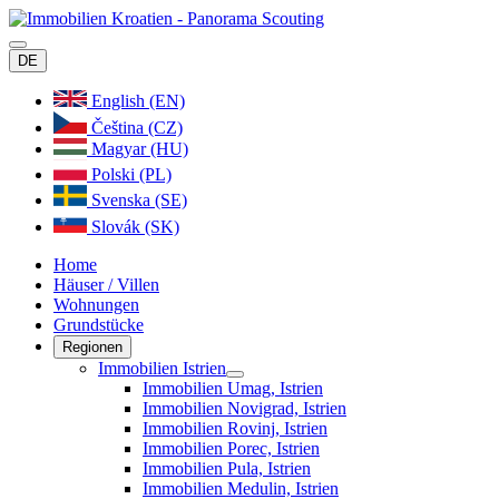
DE
English (EN)
Čeština (CZ)
Magyar (HU)
Polski (PL)
Svenska (SE)
Slovák (SK)
Home
Häuser / Villen
Wohnungen
Grundstücke
Regionen
Immobilien Istrien
Immobilien Umag, Istrien
Immobilien Novigrad, Istrien
Immobilien Rovinj, Istrien
Immobilien Porec, Istrien
Immobilien Pula, Istrien
Immobilien Medulin, Istrien