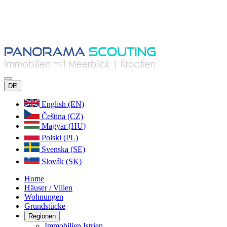
DE
English (EN)
Čeština (CZ)
Magyar (HU)
Polski (PL)
Svenska (SE)
Slovák (SK)
Home
Häuser / Villen
Wohnungen
Grundstücke
Regionen
Immobilien Istrien