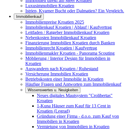
Immobilien direkt am Meer Kroatien
Luxusimmobilien Kroatien
Istrien, Kvarner Bucht oder Dalmatien? Ein Vergleich.
Immobilienkauf
Immobilienpreise Kroatien 2025
Immobilienkauf Kroatien | Ablauf | Kaufvertrag
Leitfaden / Ratgeber Immobilienkauf Kroatien
Nebenkosten Immobilienkauf Kroatien
Finanzierung Immobilien Kroatien durch Banken
Immobilienrecht Kroatien | Kaufvertrag
Immobilienmakler Kroatien - Panorama Scouting
Möblierung / Interior Design für Immobilien in
Kroatien
Auswandern nach Kroatien / Ruhestand
Versicherung Immobilien Kroatien
Betriebskosten einer Immobilie in Kroatien
Häufige Fragen und Antworten zum Immobilienkauf
Wissenswertes u. Neuigkeiten
Neues digitales Mautsystem "Crolibertas"
Kroatien
1-Kuna Häuser zum Kauf für 13 Cent in
Kroatien (Legrad)
Gründung einer Firma - d.o.o. zum Kauf von
Immobilien in Kroatien
Vermietung von Immobilien in Kroatien