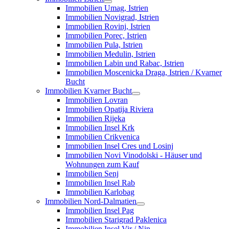
Immobilien Umag, Istrien
Immobilien Novigrad, Istrien
Immobilien Rovinj, Istrien
Immobilien Porec, Istrien
Immobilien Pula, Istrien
Immobilien Medulin, Istrien
Immobilien Labin und Rabac, Istrien
Immobilien Moscenicka Draga, Istrien / Kvarner
Bucht
Immobilien Kvarner Bucht
Immobilien Lovran
Immobilien Opatija Riviera
Immobilien Rijeka
Immobilien Insel Krk
Immobilien Crikvenica
Immobilien Insel Cres und Losinj
Immobilien Novi Vinodolski - Häuser und
Wohnungen zum Kauf
Immobilien Senj
Immobilien Insel Rab
Immobilien Karlobag
Immobilien Nord-Dalmatien
Immobilien Insel Pag
Immobilien Starigrad Paklenica
Immobilien Insel Vir / Nin