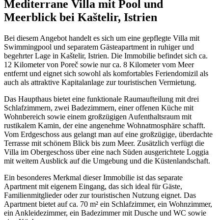
Mediterrane Villa mit Pool und
Meerblick bei Kaštelir, Istrien
Bei diesem Angebot handelt es sich um eine gepflegte Villa mit
Swimmingpool und separatem Gästeapartment in ruhiger und
begehrter Lage in Kaštelir, Istrien. Die Immobilie befindet sich ca.
12 Kilometer von Poreč sowie nur ca. 8 Kilometer vom Meer
entfernt und eignet sich sowohl als komfortables Feriendomizil als
auch als attraktive Kapitalanlage zur touristischen Vermietung.
Das Haupthaus bietet eine funktionale Raumaufteilung mit drei
Schlafzimmern, zwei Badezimmern, einer offenen Küche mit
Wohnbereich sowie einem großzügigen Aufenthaltsraum mit
rustikalem Kamin, der eine angenehme Wohnatmosphäre schafft.
Vom Erdgeschoss aus gelangt man auf eine großzügige, überdachte
Terrasse mit schönem Blick bis zum Meer. Zusätzlich verfügt die
Villa im Obergeschoss über eine nach Süden ausgerichtete Loggia
mit weitem Ausblick auf die Umgebung und die Küstenlandschaft.
Ein besonderes Merkmal dieser Immobilie ist das separate
Apartment mit eigenem Eingang, das sich ideal für Gäste,
Familienmitglieder oder zur touristischen Nutzung eignet. Das
Apartment bietet auf ca. 70 m² ein Schlafzimmer, ein Wohnzimmer,
ein Ankleidezimmer, ein Badezimmer mit Dusche und WC sowie