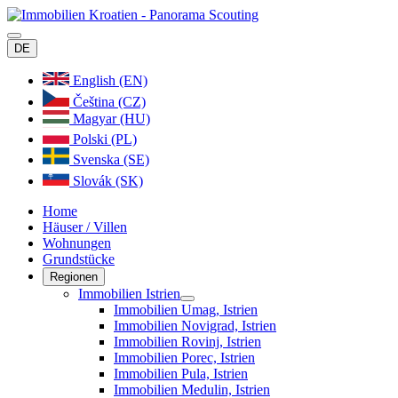
DE
English (EN)
Čeština (CZ)
Magyar (HU)
Polski (PL)
Svenska (SE)
Slovák (SK)
Home
Häuser / Villen
Wohnungen
Grundstücke
Regionen
Immobilien Istrien
Immobilien Umag, Istrien
Immobilien Novigrad, Istrien
Immobilien Rovinj, Istrien
Immobilien Porec, Istrien
Immobilien Pula, Istrien
Immobilien Medulin, Istrien