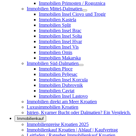
Immobilien Primosten / Rogoznica
Immobilien Mittel-Dalmatien
Immobilien Insel Ciovo und Trogir
Immobilien Kastela
Immobilien Split
Immobilien Insel Brac
Immobilien Insel Solta
Immobilien Insel Hvar
Immobilien Insel Vis
Immobilien Omis
Immobilien Makarska
Immobilien Süd-Dalmatien
Immobilien Ploce
Immobilien Peljesac
Immobilien Insel Korcula
Immobilien Dubrovnik
Immobilien Cavtat
Immobilien Insel Lastovo
Immobilien direkt am Meer Kroatien
Luxusimmobilien Kroatien
Istrien, Kvarner Bucht oder Dalmatien? Ein Vergleich.
Immobilienkauf
Immobilienpreise Kroatien 2025
Immobilienkauf Kroatien | Ablauf | Kaufvertrag
Leitfaden / Ratgeber Immobilienkauf Kroatien