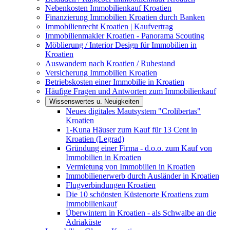
Nebenkosten Immobilienkauf Kroatien
Finanzierung Immobilien Kroatien durch Banken
Immobilienrecht Kroatien | Kaufvertrag
Immobilienmakler Kroatien - Panorama Scouting
Möblierung / Interior Design für Immobilien in
Kroatien
Auswandern nach Kroatien / Ruhestand
Versicherung Immobilien Kroatien
Betriebskosten einer Immobilie in Kroatien
Häufige Fragen und Antworten zum Immobilienkauf
Wissenswertes u. Neuigkeiten
Neues digitales Mautsystem "Crolibertas"
Kroatien
1-Kuna Häuser zum Kauf für 13 Cent in
Kroatien (Legrad)
Gründung einer Firma - d.o.o. zum Kauf von
Immobilien in Kroatien
Vermietung von Immobilien in Kroatien
Immobilienerwerb durch Ausländer in Kroatien
Flugverbindungen Kroatien
Die 10 schönsten Küstenorte Kroatiens zum
Immobilienkauf
Überwintern in Kroatien - als Schwalbe an die
Adriaküste