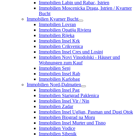
Immobilien Labin und Rabac, Istrien
Immobilien Moscenicka Draga, Istrien / Kvarner
Bucht
Immobilien Kvarner Bucht
Immobilien Lovran
Immobilien Opatija Riviera
Immobilien Rijeka
Immobilien Insel Krk
Immobilien Crikvenica
Immobilien Insel Cres und Losinj
Immobilien Novi Vinodolski - Häuser und
Wohnungen zum Kauf
Immobilien Senj
Immobilien Insel Rab
Immobilien Karlobag
Immobilien Nord-Dalmatien
Immobilien Insel Pag
Immobilien Starigrad Paklenica
Immobilien Insel Vir / Nin
Immobilien Zadar
Immobilien Insel Ugljan, Pasman und Dugi Otok
Immobilien Biograd na Moru
Immobilien Insel Murter und Tisno
Immobilien Vodice
Immobilien Sibenik