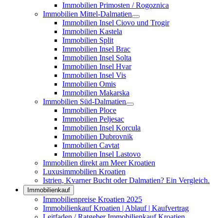
Immobilien Primosten / Rogoznica
Immobilien Mittel-Dalmatien
Immobilien Insel Ciovo und Trogir
Immobilien Kastela
Immobilien Split
Immobilien Insel Brac
Immobilien Insel Solta
Immobilien Insel Hvar
Immobilien Insel Vis
Immobilien Omis
Immobilien Makarska
Immobilien Süd-Dalmatien
Immobilien Ploce
Immobilien Peljesac
Immobilien Insel Korcula
Immobilien Dubrovnik
Immobilien Cavtat
Immobilien Insel Lastovo
Immobilien direkt am Meer Kroatien
Luxusimmobilien Kroatien
Istrien, Kvarner Bucht oder Dalmatien? Ein Vergleich.
Immobilienkauf
Immobilienpreise Kroatien 2025
Immobilienkauf Kroatien | Ablauf | Kaufvertrag
Leitfaden / Ratgeber Immobilienkauf Kroatien