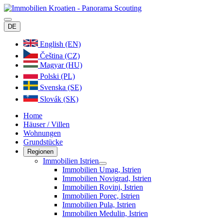
DE
English (EN)
Čeština (CZ)
Magyar (HU)
Polski (PL)
Svenska (SE)
Slovák (SK)
Home
Häuser / Villen
Wohnungen
Grundstücke
Regionen
Immobilien Istrien
Immobilien Umag, Istrien
Immobilien Novigrad, Istrien
Immobilien Rovinj, Istrien
Immobilien Porec, Istrien
Immobilien Pula, Istrien
Immobilien Medulin, Istrien