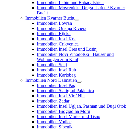
Immobilien Labin und Rabac, Istrien
Immobilien Moscenicka Draga, Istrien / Kvarner
Bucht
Immobilien Kvarner Bucht
Immobilien Lovran
Immobilien Opatija Riviera
Immobilien Rijeka
Immobilien Insel Krk
Immobilien Crikvenica
Immobilien Insel Cres und Losinj
Immobilien Novi Vinodolski - Häuser und
Wohnungen zum Kauf
Immobilien Senj
Immobilien Insel Rab
Immobilien Karlobag
Immobilien Nord-Dalmatien
Immobilien Insel Pag
Immobilien Starigrad Paklenica
Immobilien Insel Vir / Nin
Immobilien Zadar
Immobilien Insel Ugljan, Pasman und Dugi Otok
Immobilien Biograd na Moru
Immobilien Insel Murter und Tisno
Immobilien Vodice
Immobilien Sibenik