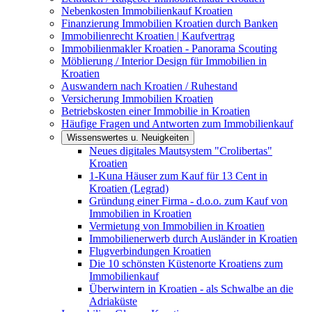
Nebenkosten Immobilienkauf Kroatien
Finanzierung Immobilien Kroatien durch Banken
Immobilienrecht Kroatien | Kaufvertrag
Immobilienmakler Kroatien - Panorama Scouting
Möblierung / Interior Design für Immobilien in
Kroatien
Auswandern nach Kroatien / Ruhestand
Versicherung Immobilien Kroatien
Betriebskosten einer Immobilie in Kroatien
Häufige Fragen und Antworten zum Immobilienkauf
Wissenswertes u. Neuigkeiten
Neues digitales Mautsystem "Crolibertas"
Kroatien
1-Kuna Häuser zum Kauf für 13 Cent in
Kroatien (Legrad)
Gründung einer Firma - d.o.o. zum Kauf von
Immobilien in Kroatien
Vermietung von Immobilien in Kroatien
Immobilienerwerb durch Ausländer in Kroatien
Flugverbindungen Kroatien
Die 10 schönsten Küstenorte Kroatiens zum
Immobilienkauf
Überwintern in Kroatien - als Schwalbe an die
Adriaküste