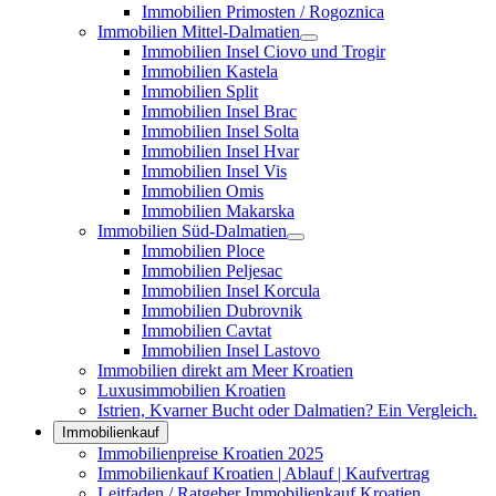
Immobilien Primosten / Rogoznica
Immobilien Mittel-Dalmatien
Immobilien Insel Ciovo und Trogir
Immobilien Kastela
Immobilien Split
Immobilien Insel Brac
Immobilien Insel Solta
Immobilien Insel Hvar
Immobilien Insel Vis
Immobilien Omis
Immobilien Makarska
Immobilien Süd-Dalmatien
Immobilien Ploce
Immobilien Peljesac
Immobilien Insel Korcula
Immobilien Dubrovnik
Immobilien Cavtat
Immobilien Insel Lastovo
Immobilien direkt am Meer Kroatien
Luxusimmobilien Kroatien
Istrien, Kvarner Bucht oder Dalmatien? Ein Vergleich.
Immobilienkauf
Immobilienpreise Kroatien 2025
Immobilienkauf Kroatien | Ablauf | Kaufvertrag
Leitfaden / Ratgeber Immobilienkauf Kroatien