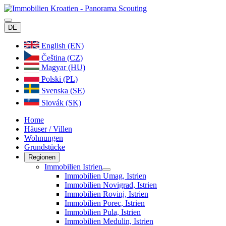
DE
English (EN)
Čeština (CZ)
Magyar (HU)
Polski (PL)
Svenska (SE)
Slovák (SK)
Home
Häuser / Villen
Wohnungen
Grundstücke
Regionen
Immobilien Istrien
Immobilien Umag, Istrien
Immobilien Novigrad, Istrien
Immobilien Rovinj, Istrien
Immobilien Porec, Istrien
Immobilien Pula, Istrien
Immobilien Medulin, Istrien