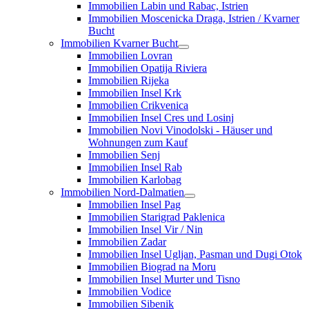
Immobilien Labin und Rabac, Istrien
Immobilien Moscenicka Draga, Istrien / Kvarner
Bucht
Immobilien Kvarner Bucht
Immobilien Lovran
Immobilien Opatija Riviera
Immobilien Rijeka
Immobilien Insel Krk
Immobilien Crikvenica
Immobilien Insel Cres und Losinj
Immobilien Novi Vinodolski - Häuser und
Wohnungen zum Kauf
Immobilien Senj
Immobilien Insel Rab
Immobilien Karlobag
Immobilien Nord-Dalmatien
Immobilien Insel Pag
Immobilien Starigrad Paklenica
Immobilien Insel Vir / Nin
Immobilien Zadar
Immobilien Insel Ugljan, Pasman und Dugi Otok
Immobilien Biograd na Moru
Immobilien Insel Murter und Tisno
Immobilien Vodice
Immobilien Sibenik