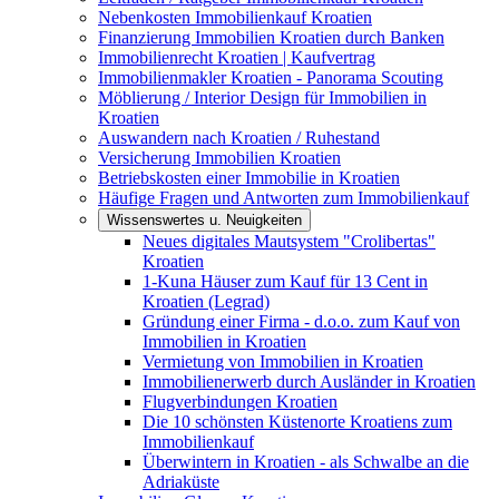
Nebenkosten Immobilienkauf Kroatien
Finanzierung Immobilien Kroatien durch Banken
Immobilienrecht Kroatien | Kaufvertrag
Immobilienmakler Kroatien - Panorama Scouting
Möblierung / Interior Design für Immobilien in
Kroatien
Auswandern nach Kroatien / Ruhestand
Versicherung Immobilien Kroatien
Betriebskosten einer Immobilie in Kroatien
Häufige Fragen und Antworten zum Immobilienkauf
Wissenswertes u. Neuigkeiten
Neues digitales Mautsystem "Crolibertas"
Kroatien
1-Kuna Häuser zum Kauf für 13 Cent in
Kroatien (Legrad)
Gründung einer Firma - d.o.o. zum Kauf von
Immobilien in Kroatien
Vermietung von Immobilien in Kroatien
Immobilienerwerb durch Ausländer in Kroatien
Flugverbindungen Kroatien
Die 10 schönsten Küstenorte Kroatiens zum
Immobilienkauf
Überwintern in Kroatien - als Schwalbe an die
Adriaküste