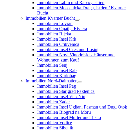
Immobilien Labin und Rabac, Istrien
Immobilien Moscenicka Draga, Istrien / Kvarner
Bucht
Immobilien Kvarner Bucht
Immobilien Lovran
Immobilien Opatija Riviera
Immobilien Rijeka
Immobilien Insel Krk
Immobilien Crikvenica
Immobilien Insel Cres und Losinj
Immobilien Novi Vinodolski - Häuser und
Wohnungen zum Kauf
Immobilien Senj
Immobilien Insel Rab
Immobilien Karlobag
Immobilien Nord-Dalmatien
Immobilien Insel Pag
Immobilien Starigrad Paklenica
Immobilien Insel Vir / Nin
Immobilien Zadar
Immobilien Insel Ugljan, Pasman und Dugi Otok
Immobilien Biograd na Moru
Immobilien Insel Murter und Tisno
Immobilien Vodice
Immobilien Sibenik