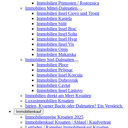
Immobilien Primosten / Rogoznica
Immobilien Mittel-Dalmatien
Immobilien Insel Ciovo und Trogir
Immobilien Kastela
Immobilien Split
Immobilien Insel Brac
Immobilien Insel Solta
Immobilien Insel Hvar
Immobilien Insel Vis
Immobilien Omis
Immobilien Makarska
Immobilien Süd-Dalmatien
Immobilien Ploce
Immobilien Peljesac
Immobilien Insel Korcula
Immobilien Dubrovnik
Immobilien Cavtat
Immobilien Insel Lastovo
Immobilien direkt am Meer Kroatien
Luxusimmobilien Kroatien
Istrien, Kvarner Bucht oder Dalmatien? Ein Vergleich.
Immobilienkauf
Immobilienpreise Kroatien 2025
Immobilienkauf Kroatien | Ablauf | Kaufvertrag
Leitfaden / Ratgeber Immobilienkauf Kroatien