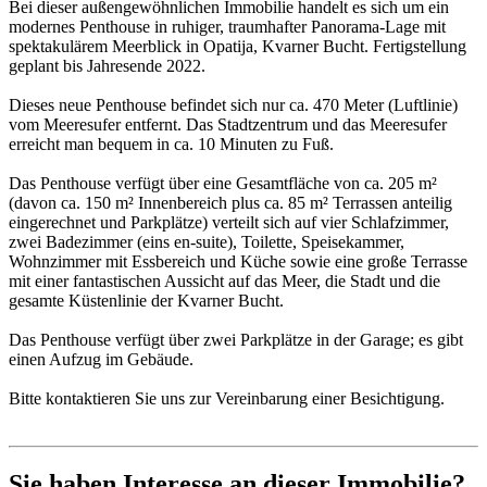
Bei dieser außengewöhnlichen Immobilie handelt es sich um ein
modernes Penthouse in ruhiger, traumhafter Panorama-Lage mit
spektakulärem Meerblick in Opatija, Kvarner Bucht. Fertigstellung
geplant bis Jahresende 2022.
Dieses neue Penthouse befindet sich nur ca. 470 Meter (Luftlinie)
vom Meeresufer entfernt. Das Stadtzentrum und das Meeresufer
erreicht man bequem in ca. 10 Minuten zu Fuß.
Das Penthouse verfügt über eine Gesamtfläche von ca. 205 m²
(davon ca. 150 m² Innenbereich plus ca. 85 m² Terrassen anteilig
eingerechnet und Parkplätze) verteilt sich auf vier Schlafzimmer,
zwei Badezimmer (eins en-suite), Toilette, Speisekammer,
Wohnzimmer mit Essbereich und Küche sowie eine große Terrasse
mit einer fantastischen Aussicht auf das Meer, die Stadt und die
gesamte Küstenlinie der Kvarner Bucht.
Das Penthouse verfügt über zwei Parkplätze in der Garage; es gibt
einen Aufzug im Gebäude.
Bitte kontaktieren Sie uns zur Vereinbarung einer Besichtigung.
Sie haben Interesse an dieser Immobilie?