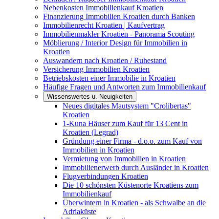
Nebenkosten Immobilienkauf Kroatien
Finanzierung Immobilien Kroatien durch Banken
Immobilienrecht Kroatien | Kaufvertrag
Immobilienmakler Kroatien - Panorama Scouting
Möblierung / Interior Design für Immobilien in
Kroatien
Auswandern nach Kroatien / Ruhestand
Versicherung Immobilien Kroatien
Betriebskosten einer Immobilie in Kroatien
Häufige Fragen und Antworten zum Immobilienkauf
Wissenswertes u. Neuigkeiten
Neues digitales Mautsystem "Crolibertas"
Kroatien
1-Kuna Häuser zum Kauf für 13 Cent in
Kroatien (Legrad)
Gründung einer Firma - d.o.o. zum Kauf von
Immobilien in Kroatien
Vermietung von Immobilien in Kroatien
Immobilienerwerb durch Ausländer in Kroatien
Flugverbindungen Kroatien
Die 10 schönsten Küstenorte Kroatiens zum
Immobilienkauf
Überwintern in Kroatien - als Schwalbe an die
Adriaküste