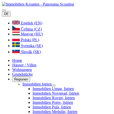
DE
English (EN)
Čeština (CZ)
Magyar (HU)
Polski (PL)
Svenska (SE)
Slovák (SK)
Home
Häuser / Villen
Wohnungen
Grundstücke
Regionen
Immobilien Istrien
Immobilien Umag, Istrien
Immobilien Novigrad, Istrien
Immobilien Rovinj, Istrien
Immobilien Porec, Istrien
Immobilien Pula, Istrien
Immobilien Medulin, Istrien