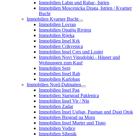
Immobilien Labin und Rabac, Istrien
Immobilien Moscenicka Draga, Istrien / Kvarner
Bucht
Immobilien Kvarner Bucht
Immobilien Lovran
Immobilien Opatija Riviera
Immobilien Rijeka
Immobilien Insel Krk
Immobilien Crikvenica
Immobilien Insel Cres und Losinj
Immobilien Novi Vinodolski - Häuser und
Wohnungen zum Kauf
Immobilien Senj
Immobilien Insel Rab
Immobilien Karlobag
Immobilien Nord-Dalmatien
Immobilien Insel Pag
Immobilien Starigrad Paklenica
Immobilien Insel Vir / Nin
Immobilien Zadar
Immobilien Insel Ugljan, Pasman und Dugi Otok
Immobilien Biograd na Moru
Immobilien Insel Murter und Tisno
Immobilien Vodice
Immobilien Sibenik