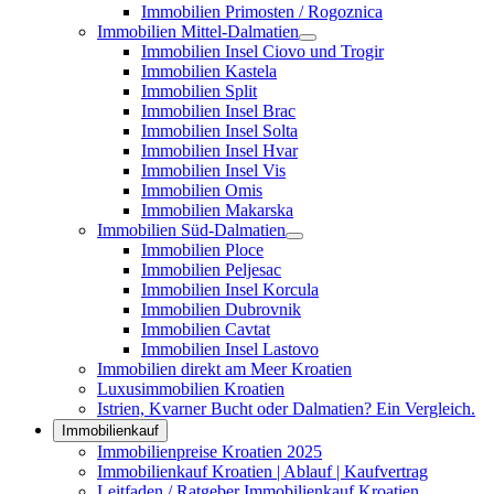
Immobilien Primosten / Rogoznica
Immobilien Mittel-Dalmatien
Immobilien Insel Ciovo und Trogir
Immobilien Kastela
Immobilien Split
Immobilien Insel Brac
Immobilien Insel Solta
Immobilien Insel Hvar
Immobilien Insel Vis
Immobilien Omis
Immobilien Makarska
Immobilien Süd-Dalmatien
Immobilien Ploce
Immobilien Peljesac
Immobilien Insel Korcula
Immobilien Dubrovnik
Immobilien Cavtat
Immobilien Insel Lastovo
Immobilien direkt am Meer Kroatien
Luxusimmobilien Kroatien
Istrien, Kvarner Bucht oder Dalmatien? Ein Vergleich.
Immobilienkauf
Immobilienpreise Kroatien 2025
Immobilienkauf Kroatien | Ablauf | Kaufvertrag
Leitfaden / Ratgeber Immobilienkauf Kroatien