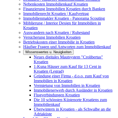
Nebenkosten Immobilienkauf Kroatien
Finanzierung Immobilien Kroatien durch Banken
Immobilienrecht Kroatien | Kaufvertrag
Immobilienmakler Kroatien - Panorama Scouting
Möblierung / Interior Design für Immobilien in
Kroatien
Auswandern nach Kroatien / Ruhestand
Versicherung Immobilien Kroatien
Betriebskosten einer Immobilie in Kroatien
Häufige Fragen und Antworten zum Immobilienkauf
Wissenswertes u. Neuigkeiten
Neues digitales Mautsystem "Crolibertas"
Kroatien
1-Kuna Häuser zum Kauf für 13 Cent in
Kroatien (Legrad)
Gründung einer Firma - d.o.o. zum Kauf von
Immobilien in Kroatien
Vermietung von Immobilien in Kroatien
Immobilienerwerb durch Ausländer in Kroatien
Flugverbindungen Kroatien
Die 10 schönsten Küstenorte Kroatiens zum
Immobilienkauf
Überwintern in Kroatien - als Schwalbe an die
Adriaküste