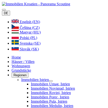
DE
English (EN)
Čeština (CZ)
Magyar (HU)
Polski (PL)
Svenska (SE)
Slovák (SK)
Home
Häuser / Villen
Wohnungen
Grundstücke
Regionen
Immobilien Istrien
Immobilien Umag, Istrien
Immobilien Novigrad, Istrien
Immobilien Rovinj, Istrien
Immobilien Porec, Istrien
Immobilien Pula, Istrien
Immobilien Medulin, Istrien