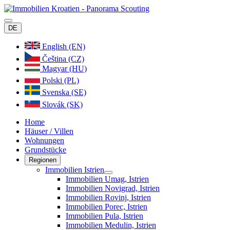
DE
English (EN)
Čeština (CZ)
Magyar (HU)
Polski (PL)
Svenska (SE)
Slovák (SK)
Home
Häuser / Villen
Wohnungen
Grundstücke
Regionen
Immobilien Istrien
Immobilien Umag, Istrien
Immobilien Novigrad, Istrien
Immobilien Rovinj, Istrien
Immobilien Porec, Istrien
Immobilien Pula, Istrien
Immobilien Medulin, Istrien