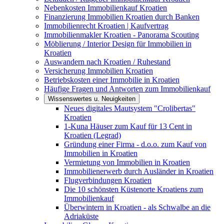
Nebenkosten Immobilienkauf Kroatien
Finanzierung Immobilien Kroatien durch Banken
Immobilienrecht Kroatien | Kaufvertrag
Immobilienmakler Kroatien - Panorama Scouting
Möblierung / Interior Design für Immobilien in
Kroatien
Auswandern nach Kroatien / Ruhestand
Versicherung Immobilien Kroatien
Betriebskosten einer Immobilie in Kroatien
Häufige Fragen und Antworten zum Immobilienkauf
Wissenswertes u. Neuigkeiten
Neues digitales Mautsystem "Crolibertas"
Kroatien
1-Kuna Häuser zum Kauf für 13 Cent in
Kroatien (Legrad)
Gründung einer Firma - d.o.o. zum Kauf von
Immobilien in Kroatien
Vermietung von Immobilien in Kroatien
Immobilienerwerb durch Ausländer in Kroatien
Flugverbindungen Kroatien
Die 10 schönsten Küstenorte Kroatiens zum
Immobilienkauf
Überwintern in Kroatien - als Schwalbe an die
Adriaküste