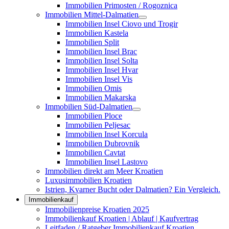
Immobilien Primosten / Rogoznica
Immobilien Mittel-Dalmatien
Immobilien Insel Ciovo und Trogir
Immobilien Kastela
Immobilien Split
Immobilien Insel Brac
Immobilien Insel Solta
Immobilien Insel Hvar
Immobilien Insel Vis
Immobilien Omis
Immobilien Makarska
Immobilien Süd-Dalmatien
Immobilien Ploce
Immobilien Peljesac
Immobilien Insel Korcula
Immobilien Dubrovnik
Immobilien Cavtat
Immobilien Insel Lastovo
Immobilien direkt am Meer Kroatien
Luxusimmobilien Kroatien
Istrien, Kvarner Bucht oder Dalmatien? Ein Vergleich.
Immobilienkauf
Immobilienpreise Kroatien 2025
Immobilienkauf Kroatien | Ablauf | Kaufvertrag
Leitfaden / Ratgeber Immobilienkauf Kroatien