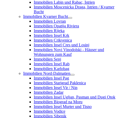
Immobilien Labin und Rabac, Istrien
Immobilien Moscenicka Draga, Istrien / Kvarner
Bucht
Immobilien Kvarner Bucht
Immobilien Lovran
Immobilien Opatija Riviera
Immobilien Rijeka
Immobilien Insel Krk
Immobilien Crikvenica
Immobilien Insel Cres und Losinj
Immobilien Novi Vinodolski - Häuser und
Wohnungen zum Kauf
Immobilien Senj
Immobilien Insel Rab
Immobilien Karlobag
Immobilien Nord-Dalmatien
Immobilien Insel Pag
Immobilien Starigrad Paklenica
Immobilien Insel Vir / Nin
Immobilien Zadar
Immobilien Insel Ugljan, Pasman und Dugi Otok
Immobilien Biograd na Moru
Immobilien Insel Murter und Tisno
Immobilien Vodice
Immobilien Sibenik