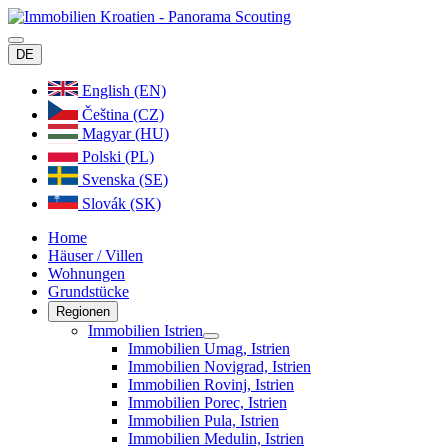
DE
English (EN)
Čeština (CZ)
Magyar (HU)
Polski (PL)
Svenska (SE)
Slovák (SK)
Home
Häuser / Villen
Wohnungen
Grundstücke
Regionen
Immobilien Istrien
Immobilien Umag, Istrien
Immobilien Novigrad, Istrien
Immobilien Rovinj, Istrien
Immobilien Porec, Istrien
Immobilien Pula, Istrien
Immobilien Medulin, Istrien