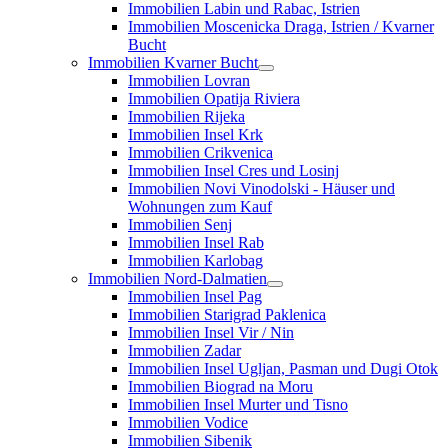
Immobilien Labin und Rabac, Istrien
Immobilien Moscenicka Draga, Istrien / Kvarner
Bucht
Immobilien Kvarner Bucht
Immobilien Lovran
Immobilien Opatija Riviera
Immobilien Rijeka
Immobilien Insel Krk
Immobilien Crikvenica
Immobilien Insel Cres und Losinj
Immobilien Novi Vinodolski - Häuser und
Wohnungen zum Kauf
Immobilien Senj
Immobilien Insel Rab
Immobilien Karlobag
Immobilien Nord-Dalmatien
Immobilien Insel Pag
Immobilien Starigrad Paklenica
Immobilien Insel Vir / Nin
Immobilien Zadar
Immobilien Insel Ugljan, Pasman und Dugi Otok
Immobilien Biograd na Moru
Immobilien Insel Murter und Tisno
Immobilien Vodice
Immobilien Sibenik