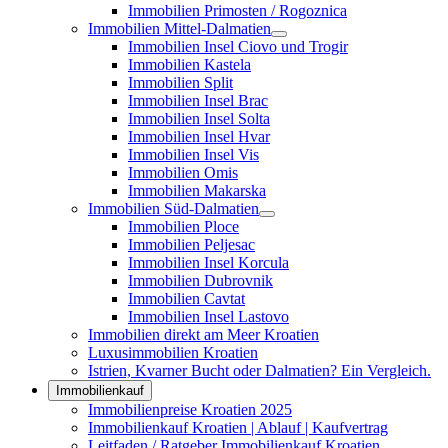
Immobilien Primosten / Rogoznica
Immobilien Mittel-Dalmatien
Immobilien Insel Ciovo und Trogir
Immobilien Kastela
Immobilien Split
Immobilien Insel Brac
Immobilien Insel Solta
Immobilien Insel Hvar
Immobilien Insel Vis
Immobilien Omis
Immobilien Makarska
Immobilien Süd-Dalmatien
Immobilien Ploce
Immobilien Peljesac
Immobilien Insel Korcula
Immobilien Dubrovnik
Immobilien Cavtat
Immobilien Insel Lastovo
Immobilien direkt am Meer Kroatien
Luxusimmobilien Kroatien
Istrien, Kvarner Bucht oder Dalmatien? Ein Vergleich.
Immobilienkauf
Immobilienpreise Kroatien 2025
Immobilienkauf Kroatien | Ablauf | Kaufvertrag
Leitfaden / Ratgeber Immobilienkauf Kroatien