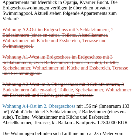
Appartements mit Meerblick in Opatija, Kvarner Bucht. Die
Erdgeschosswohnungen verfügen je über einen privaten
Swimmingpool. Aktuell stehen folgende Appartements zum
Verkauf:
Wohnung A2-Ost im Erdgeschoss mit 3 Schlafzimmern, 2
Badezimmern (eines en-suite), Toilette, Abstellkammer,
Wohnzimmer mit Küche und Essbereich, Terrasse und
Swimmingpool.
Wohnung A1-West im Erdgeschoss im Erdgeschoss mit 3
Schlafzimmern, zwei Badezimmern (eines en-suite), Toilette,
Speisekammer, Wohnzimmer mit Küche und Essbereich, Terrasse
und Swimmingpool.
Wohnung A2-West im 2. Obergeschoss mit 3 Schlafzimmern, 3
Badezimmern (alle en-suite), Toilette, Speisekammer, Wohnzimmer
mit Essbereich und Küche, geräumige Terrasse.
Wohnung A4-Ost im 2. Obergeschoss
mit 156 m² (Innenraum 133
m²) Wohnfläche bietet 3 Schlafzimmer, 2 Badezimmer (eines en-
suite), Toilette, Wohnzimmer mit Küche und Essbereich,
Abstellkammer, Terrasse, kl. Balkon - Kaufpreis: 1.780.000 EUR
Die Wohnungen befinden sich Luftlinie nur ca. 235 Meter vom