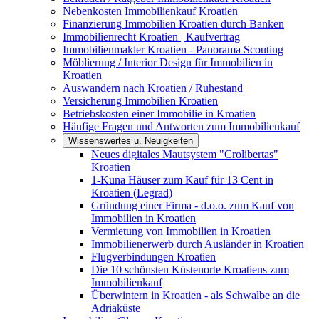
Nebenkosten Immobilienkauf Kroatien
Finanzierung Immobilien Kroatien durch Banken
Immobilienrecht Kroatien | Kaufvertrag
Immobilienmakler Kroatien - Panorama Scouting
Möblierung / Interior Design für Immobilien in
Kroatien
Auswandern nach Kroatien / Ruhestand
Versicherung Immobilien Kroatien
Betriebskosten einer Immobilie in Kroatien
Häufige Fragen und Antworten zum Immobilienkauf
Wissenswertes u. Neuigkeiten
Neues digitales Mautsystem "Crolibertas"
Kroatien
1-Kuna Häuser zum Kauf für 13 Cent in
Kroatien (Legrad)
Gründung einer Firma - d.o.o. zum Kauf von
Immobilien in Kroatien
Vermietung von Immobilien in Kroatien
Immobilienerwerb durch Ausländer in Kroatien
Flugverbindungen Kroatien
Die 10 schönsten Küstenorte Kroatiens zum
Immobilienkauf
Überwintern in Kroatien - als Schwalbe an die
Adriaküste