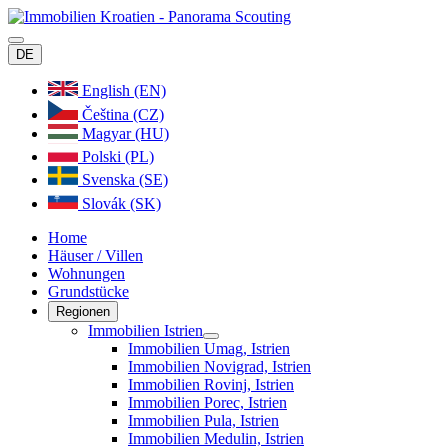
DE
English (EN)
Čeština (CZ)
Magyar (HU)
Polski (PL)
Svenska (SE)
Slovák (SK)
Home
Häuser / Villen
Wohnungen
Grundstücke
Regionen
Immobilien Istrien
Immobilien Umag, Istrien
Immobilien Novigrad, Istrien
Immobilien Rovinj, Istrien
Immobilien Porec, Istrien
Immobilien Pula, Istrien
Immobilien Medulin, Istrien