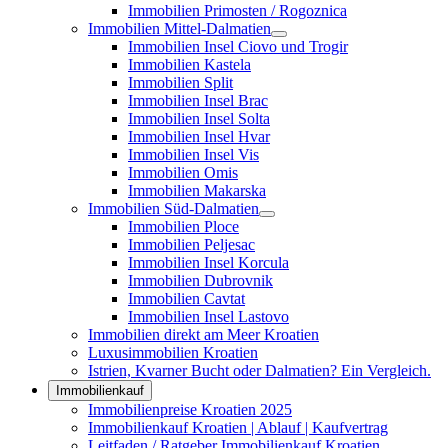
Immobilien Primosten / Rogoznica
Immobilien Mittel-Dalmatien
Immobilien Insel Ciovo und Trogir
Immobilien Kastela
Immobilien Split
Immobilien Insel Brac
Immobilien Insel Solta
Immobilien Insel Hvar
Immobilien Insel Vis
Immobilien Omis
Immobilien Makarska
Immobilien Süd-Dalmatien
Immobilien Ploce
Immobilien Peljesac
Immobilien Insel Korcula
Immobilien Dubrovnik
Immobilien Cavtat
Immobilien Insel Lastovo
Immobilien direkt am Meer Kroatien
Luxusimmobilien Kroatien
Istrien, Kvarner Bucht oder Dalmatien? Ein Vergleich.
Immobilienkauf
Immobilienpreise Kroatien 2025
Immobilienkauf Kroatien | Ablauf | Kaufvertrag
Leitfaden / Ratgeber Immobilienkauf Kroatien