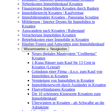
Nebenkosten Immobilienkauf Kroatien
Finanzierung Immobilien Kroatien durch Banken
Immobilienrecht Kroatien | Kaufvertrag
Immobilienmakler Kroatien - Panorama Scouting
Möblierung / Interior Design für Immobilien in
Kroatien
Auswandern nach Kroatien / Ruhestand
Versicherung Immobilien Kroatien
Betriebskosten einer Immobilie in Kroatien
Häufige Fragen und Antworten zum Immobilienkauf
Wissenswertes u. Neuigkeiten
Neues digitales Mautsystem "Crolibertas"
Kroatien
1-Kuna Häuser zum Kauf für 13 Cent in
Kroatien (Legrad)
Gründung einer Firma - d.o.o. zum Kauf von
Immobilien in Kroatien
Vermietung von Immobilien in Kroatien
Immobilienerwerb durch Ausländer in Kroatien
Flugverbindungen Kroatien
Die 10 schönsten Küstenorte Kroatiens zum
Immobilienkauf
Überwintern in Kroatien - als Schwalbe an die
Adriaküste