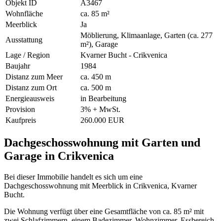
Objekt ID
A3467
Wohnfläche
ca. 85 m²
Meerblick
Ja
Möblierung, Klimaanlage, Garten (ca. 277
Ausstattung
m²), Garage
Lage / Region
Kvarner Bucht - Crikvenica
Baujahr
1984
Distanz zum Meer
ca. 450 m
Distanz zum Ort
ca. 500 m
Energieausweis
in Bearbeitung
Provision
3% + MwSt.
Kaufpreis
260.000 EUR
Dachgeschosswohnung mit Garten und
Garage in Crikvenica
Bei dieser Immobilie handelt es sich um eine
Dachgeschosswohnung mit Meerblick in Crikvenica, Kvarner
Bucht.
Die Wohnung verfügt über eine Gesamtfläche von ca. 85 m² mit
zwei Schlafzimmern, einem Badezimmer, Wohnzimmer, Essbereich,