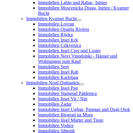
Immobilien Labin und Rabac, Istrien
Immobilien Moscenicka Draga, Istrien / Kvarner
Bucht
Immobilien Kvarner Bucht
Immobilien Lovran
Immobilien Opatija Riviera
Immobilien Rijeka
Immobilien Insel Krk
Immobilien Crikvenica
Immobilien Insel Cres und Losinj
Immobilien Novi Vinodolski - Häuser und
Wohnungen zum Kauf
Immobilien Senj
Immobilien Insel Rab
Immobilien Karlobag
Immobilien Nord-Dalmatien
Immobilien Insel Pag
Immobilien Starigrad Paklenica
Immobilien Insel Vir / Nin
Immobilien Zadar
Immobilien Insel Ugljan, Pasman und Dugi Otok
Immobilien Biograd na Moru
Immobilien Insel Murter und Tisno
Immobilien Vodice
Immobilien Sibenik