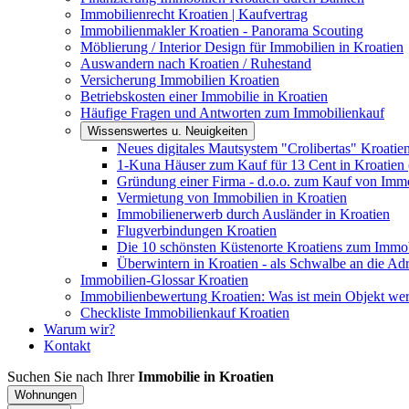
Immobilienrecht Kroatien | Kaufvertrag
Immobilienmakler Kroatien - Panorama Scouting
Möblierung / Interior Design für Immobilien in Kroatien
Auswandern nach Kroatien / Ruhestand
Versicherung Immobilien Kroatien
Betriebskosten einer Immobilie in Kroatien
Häufige Fragen und Antworten zum Immobilienkauf
Wissenswertes u. Neuigkeiten
Neues digitales Mautsystem "Crolibertas" Kroatie
1-Kuna Häuser zum Kauf für 13 Cent in Kroatien 
Gründung einer Firma - d.o.o. zum Kauf von Immo
Vermietung von Immobilien in Kroatien
Immobilienerwerb durch Ausländer in Kroatien
Flugverbindungen Kroatien
Die 10 schönsten Küstenorte Kroatiens zum Immo
Überwintern in Kroatien - als Schwalbe an die Adr
Immobilien-Glossar Kroatien
Immobilienbewertung Kroatien: Was ist mein Objekt wer
Checkliste Immobilienkauf Kroatien
Warum wir?
Kontakt
Suchen Sie nach Ihrer
Immobilie in Kroatien
Wohnungen