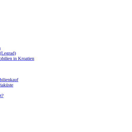
n
(Legrad)
bilien in Kroatien
bilienkauf
iaküste
t?