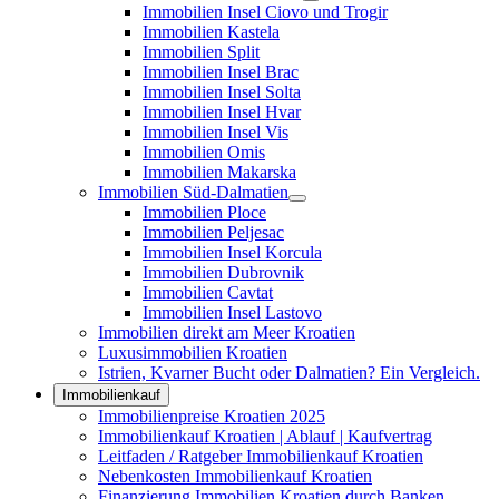
Immobilien Insel Ciovo und Trogir
Immobilien Kastela
Immobilien Split
Immobilien Insel Brac
Immobilien Insel Solta
Immobilien Insel Hvar
Immobilien Insel Vis
Immobilien Omis
Immobilien Makarska
Immobilien Süd-Dalmatien
Immobilien Ploce
Immobilien Peljesac
Immobilien Insel Korcula
Immobilien Dubrovnik
Immobilien Cavtat
Immobilien Insel Lastovo
Immobilien direkt am Meer Kroatien
Luxusimmobilien Kroatien
Istrien, Kvarner Bucht oder Dalmatien? Ein Vergleich.
Immobilienkauf
Immobilienpreise Kroatien 2025
Immobilienkauf Kroatien | Ablauf | Kaufvertrag
Leitfaden / Ratgeber Immobilienkauf Kroatien
Nebenkosten Immobilienkauf Kroatien
Finanzierung Immobilien Kroatien durch Banken