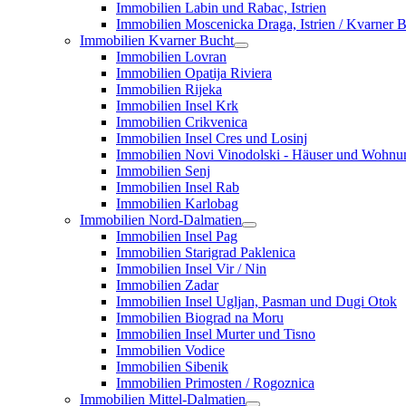
Immobilien Labin und Rabac, Istrien
Immobilien Moscenicka Draga, Istrien / Kvarner 
Immobilien Kvarner Bucht
Immobilien Lovran
Immobilien Opatija Riviera
Immobilien Rijeka
Immobilien Insel Krk
Immobilien Crikvenica
Immobilien Insel Cres und Losinj
Immobilien Novi Vinodolski - Häuser und Wohn
Immobilien Senj
Immobilien Insel Rab
Immobilien Karlobag
Immobilien Nord-Dalmatien
Immobilien Insel Pag
Immobilien Starigrad Paklenica
Immobilien Insel Vir / Nin
Immobilien Zadar
Immobilien Insel Ugljan, Pasman und Dugi Otok
Immobilien Biograd na Moru
Immobilien Insel Murter und Tisno
Immobilien Vodice
Immobilien Sibenik
Immobilien Primosten / Rogoznica
Immobilien Mittel-Dalmatien