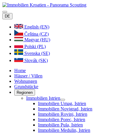
DE
English (EN)
Čeština (CZ)
Magyar (HU)
Polski (PL)
Svenska (SE)
Slovák (SK)
Home
Häuser / Villen
Wohnungen
Grundstücke
Regionen
Immobilien Istrien
Immobilien Umag, Istrien
Immobilien Novigrad, Istrien
Immobilien Rovinj, Istrien
Immobilien Porec, Istrien
Immobilien Pula, Istrien
Immobilien Medulin, Istrien