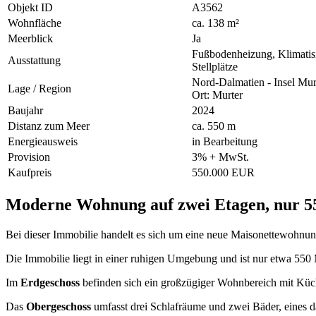
Objekt ID
A3562
Wohnfläche
ca. 138 m²
Meerblick
Ja
Fußbodenheizung, Klimatisi
Ausstattung
Stellplätze
Nord-Dalmatien - Insel Mur
Lage / Region
Ort: Murter
Baujahr
2024
Distanz zum Meer
ca. 550 m
Energieausweis
in Bearbeitung
Provision
3% + MwSt.
Kaufpreis
550.000 EUR
Moderne Wohnung auf zwei Etagen, nur 5
Bei dieser Immobilie handelt es sich um eine neue Maisonettewohnung
Die Immobilie liegt in einer ruhigen Umgebung und ist nur etwa 550 
Im
Erdgeschoss
befinden sich ein großzügiger Wohnbereich mit Küch
Das
Obergeschoss
umfasst drei Schlafräume und zwei Bäder, eines d