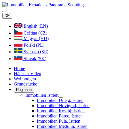
DE
English (EN)
Čeština (CZ)
Magyar (HU)
Polski (PL)
Svenska (SE)
Slovák (SK)
Home
Häuser / Villen
Wohnungen
Grundstücke
Regionen
Immobilien Istrien
Immobilien Umag, Istrien
Immobilien Novigrad, Istrien
Immobilien Rovinj, Istrien
Immobilien Porec, Istrien
Immobilien Pula, Istrien
Immobilien Medulin, Istrien