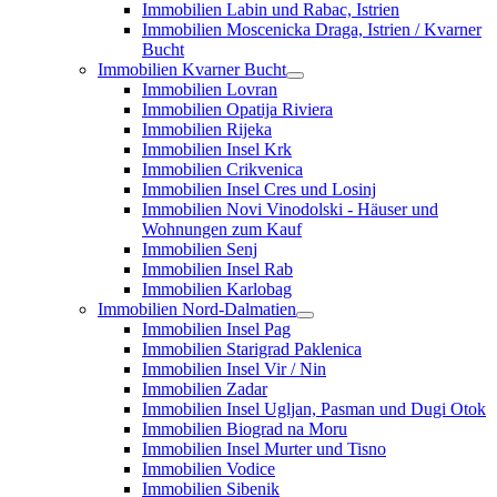
Immobilien Labin und Rabac, Istrien
Immobilien Moscenicka Draga, Istrien / Kvarner
Bucht
Immobilien Kvarner Bucht
Immobilien Lovran
Immobilien Opatija Riviera
Immobilien Rijeka
Immobilien Insel Krk
Immobilien Crikvenica
Immobilien Insel Cres und Losinj
Immobilien Novi Vinodolski - Häuser und
Wohnungen zum Kauf
Immobilien Senj
Immobilien Insel Rab
Immobilien Karlobag
Immobilien Nord-Dalmatien
Immobilien Insel Pag
Immobilien Starigrad Paklenica
Immobilien Insel Vir / Nin
Immobilien Zadar
Immobilien Insel Ugljan, Pasman und Dugi Otok
Immobilien Biograd na Moru
Immobilien Insel Murter und Tisno
Immobilien Vodice
Immobilien Sibenik