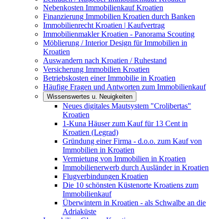
Nebenkosten Immobilienkauf Kroatien
Finanzierung Immobilien Kroatien durch Banken
Immobilienrecht Kroatien | Kaufvertrag
Immobilienmakler Kroatien - Panorama Scouting
Möblierung / Interior Design für Immobilien in
Kroatien
Auswandern nach Kroatien / Ruhestand
Versicherung Immobilien Kroatien
Betriebskosten einer Immobilie in Kroatien
Häufige Fragen und Antworten zum Immobilienkauf
Wissenswertes u. Neuigkeiten
Neues digitales Mautsystem "Crolibertas"
Kroatien
1-Kuna Häuser zum Kauf für 13 Cent in
Kroatien (Legrad)
Gründung einer Firma - d.o.o. zum Kauf von
Immobilien in Kroatien
Vermietung von Immobilien in Kroatien
Immobilienerwerb durch Ausländer in Kroatien
Flugverbindungen Kroatien
Die 10 schönsten Küstenorte Kroatiens zum
Immobilienkauf
Überwintern in Kroatien - als Schwalbe an die
Adriaküste