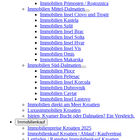
Immobilien Primosten / Rogoznica
Immobilien Mittel-Dalmatien
Immobilien Insel Ciovo und Trogir
Immobilien Kastela
Immobilien Split
Immobilien Insel Brac
Immobilien Insel Solta
Immobilien Insel Hvar
Immobilien Insel Vis
Immobilien Omis
Immobilien Makarska
Immobilien Süd-Dalmatien
Immobilien Ploce
Immobilien Peljesac
Immobilien Insel Korcula
Immobilien Dubrovnik
Immobilien Cavtat
Immobilien Insel Lastovo
Immobilien direkt am Meer Kroatien
Luxusimmobilien Kroatien
Istrien, Kvarner Bucht oder Dalmatien? Ein Vergleich.
Immobilienkauf
Immobilienpreise Kroatien 2025
Immobilienkauf Kroatien | Ablauf | Kaufvertrag
Leitfaden / Ratgeber Immobilienkauf Kroatien