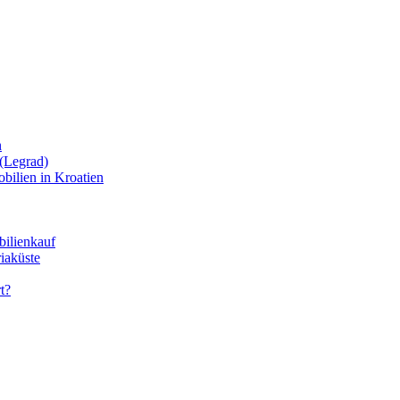
n
(Legrad)
bilien in Kroatien
bilienkauf
iaküste
t?