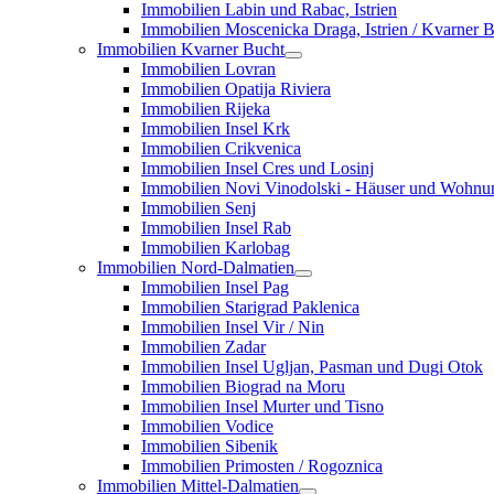
Immobilien Labin und Rabac, Istrien
Immobilien Moscenicka Draga, Istrien / Kvarner 
Immobilien Kvarner Bucht
Immobilien Lovran
Immobilien Opatija Riviera
Immobilien Rijeka
Immobilien Insel Krk
Immobilien Crikvenica
Immobilien Insel Cres und Losinj
Immobilien Novi Vinodolski - Häuser und Wohn
Immobilien Senj
Immobilien Insel Rab
Immobilien Karlobag
Immobilien Nord-Dalmatien
Immobilien Insel Pag
Immobilien Starigrad Paklenica
Immobilien Insel Vir / Nin
Immobilien Zadar
Immobilien Insel Ugljan, Pasman und Dugi Otok
Immobilien Biograd na Moru
Immobilien Insel Murter und Tisno
Immobilien Vodice
Immobilien Sibenik
Immobilien Primosten / Rogoznica
Immobilien Mittel-Dalmatien