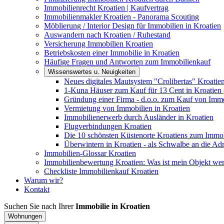
Immobilienrecht Kroatien | Kaufvertrag
Immobilienmakler Kroatien - Panorama Scouting
Möblierung / Interior Design für Immobilien in Kroatien
Auswandern nach Kroatien / Ruhestand
Versicherung Immobilien Kroatien
Betriebskosten einer Immobilie in Kroatien
Häufige Fragen und Antworten zum Immobilienkauf
Wissenswertes u. Neuigkeiten
Neues digitales Mautsystem "Crolibertas" Kroatie
1-Kuna Häuser zum Kauf für 13 Cent in Kroatien 
Gründung einer Firma - d.o.o. zum Kauf von Immo
Vermietung von Immobilien in Kroatien
Immobilienerwerb durch Ausländer in Kroatien
Flugverbindungen Kroatien
Die 10 schönsten Küstenorte Kroatiens zum Immo
Überwintern in Kroatien - als Schwalbe an die Adr
Immobilien-Glossar Kroatien
Immobilienbewertung Kroatien: Was ist mein Objekt wer
Checkliste Immobilienkauf Kroatien
Warum wir?
Kontakt
Suchen Sie nach Ihrer
Immobilie in Kroatien
Wohnungen