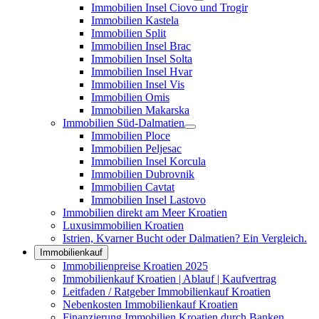
Immobilien Insel Ciovo und Trogir
Immobilien Kastela
Immobilien Split
Immobilien Insel Brac
Immobilien Insel Solta
Immobilien Insel Hvar
Immobilien Insel Vis
Immobilien Omis
Immobilien Makarska
Immobilien Süd-Dalmatien
Immobilien Ploce
Immobilien Peljesac
Immobilien Insel Korcula
Immobilien Dubrovnik
Immobilien Cavtat
Immobilien Insel Lastovo
Immobilien direkt am Meer Kroatien
Luxusimmobilien Kroatien
Istrien, Kvarner Bucht oder Dalmatien? Ein Vergleich.
Immobilienkauf
Immobilienpreise Kroatien 2025
Immobilienkauf Kroatien | Ablauf | Kaufvertrag
Leitfaden / Ratgeber Immobilienkauf Kroatien
Nebenkosten Immobilienkauf Kroatien
Finanzierung Immobilien Kroatien durch Banken