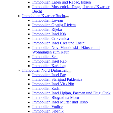
Immobilien Labin und Rabac, Istrien
Immobilien Moscenicka Draga, Istrien / Kvarner
Bucht
Immobilien Kvarner Bucht
Immobilien Lovran
Immobilien Opatija Riviera
Immobilien Rijeka
Immobilien Insel Krk
Immobilien Crikvenica
Immobilien Insel Cres und Losinj
Immobilien Novi Vinodolski - Häuser und
Wohnungen zum Kauf
Immobilien Senj
Immobilien Insel Rab
Immobilien Karlobag
Immobilien Nord-Dalmatien
Immobilien Insel Pag
Immobilien Starigrad Paklenica
Immobilien Insel Vir / Nin
Immobilien Zadar
Immobilien Insel Ugljan, Pasman und Dugi Otok
Immobilien Biograd na Moru
Immobilien Insel Murter und Tisno
Immobilien Vodice
Immobilien Sibenik