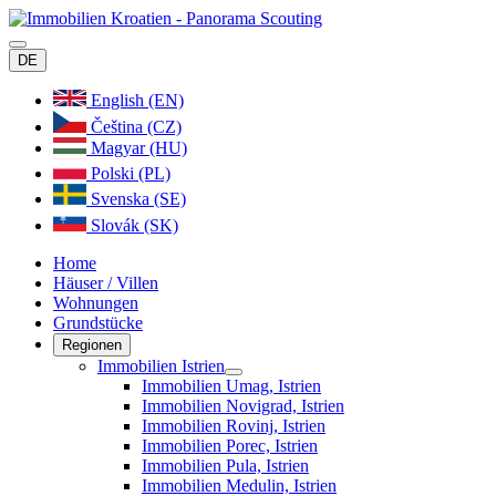
DE
English (EN)
Čeština (CZ)
Magyar (HU)
Polski (PL)
Svenska (SE)
Slovák (SK)
Home
Häuser / Villen
Wohnungen
Grundstücke
Regionen
Immobilien Istrien
Immobilien Umag, Istrien
Immobilien Novigrad, Istrien
Immobilien Rovinj, Istrien
Immobilien Porec, Istrien
Immobilien Pula, Istrien
Immobilien Medulin, Istrien