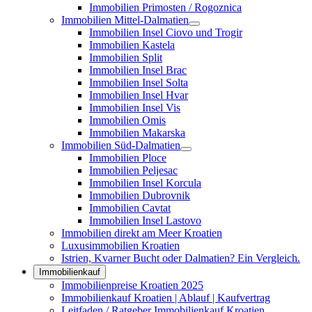
Immobilien Primosten / Rogoznica
Immobilien Mittel-Dalmatien
Immobilien Insel Ciovo und Trogir
Immobilien Kastela
Immobilien Split
Immobilien Insel Brac
Immobilien Insel Solta
Immobilien Insel Hvar
Immobilien Insel Vis
Immobilien Omis
Immobilien Makarska
Immobilien Süd-Dalmatien
Immobilien Ploce
Immobilien Peljesac
Immobilien Insel Korcula
Immobilien Dubrovnik
Immobilien Cavtat
Immobilien Insel Lastovo
Immobilien direkt am Meer Kroatien
Luxusimmobilien Kroatien
Istrien, Kvarner Bucht oder Dalmatien? Ein Vergleich.
Immobilienkauf
Immobilienpreise Kroatien 2025
Immobilienkauf Kroatien | Ablauf | Kaufvertrag
Leitfaden / Ratgeber Immobilienkauf Kroatien