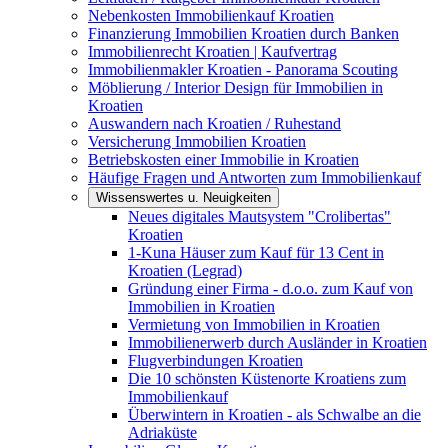
Nebenkosten Immobilienkauf Kroatien
Finanzierung Immobilien Kroatien durch Banken
Immobilienrecht Kroatien | Kaufvertrag
Immobilienmakler Kroatien - Panorama Scouting
Möblierung / Interior Design für Immobilien in
Kroatien
Auswandern nach Kroatien / Ruhestand
Versicherung Immobilien Kroatien
Betriebskosten einer Immobilie in Kroatien
Häufige Fragen und Antworten zum Immobilienkauf
Wissenswertes u. Neuigkeiten
Neues digitales Mautsystem "Crolibertas"
Kroatien
1-Kuna Häuser zum Kauf für 13 Cent in
Kroatien (Legrad)
Gründung einer Firma - d.o.o. zum Kauf von
Immobilien in Kroatien
Vermietung von Immobilien in Kroatien
Immobilienerwerb durch Ausländer in Kroatien
Flugverbindungen Kroatien
Die 10 schönsten Küstenorte Kroatiens zum
Immobilienkauf
Überwintern in Kroatien - als Schwalbe an die
Adriaküste