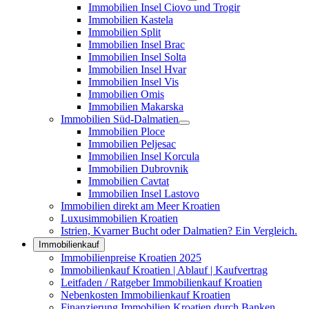
Immobilien Insel Ciovo und Trogir
Immobilien Kastela
Immobilien Split
Immobilien Insel Brac
Immobilien Insel Solta
Immobilien Insel Hvar
Immobilien Insel Vis
Immobilien Omis
Immobilien Makarska
Immobilien Süd-Dalmatien
Immobilien Ploce
Immobilien Peljesac
Immobilien Insel Korcula
Immobilien Dubrovnik
Immobilien Cavtat
Immobilien Insel Lastovo
Immobilien direkt am Meer Kroatien
Luxusimmobilien Kroatien
Istrien, Kvarner Bucht oder Dalmatien? Ein Vergleich.
Immobilienkauf
Immobilienpreise Kroatien 2025
Immobilienkauf Kroatien | Ablauf | Kaufvertrag
Leitfaden / Ratgeber Immobilienkauf Kroatien
Nebenkosten Immobilienkauf Kroatien
Finanzierung Immobilien Kroatien durch Banken