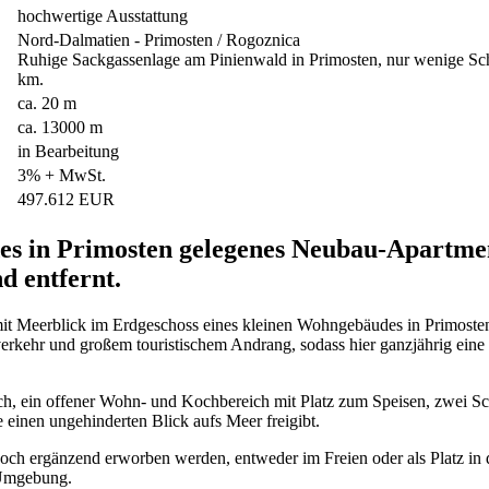
hochwertige Ausstattung
Nord-Dalmatien - Primosten / Rogoznica
Ruhige Sackgassenlage am Pinienwald in Primosten, nur wenige Schr
km.
ca. 20 m
ca. 13000 m
in Bearbeitung
3% + MwSt.
497.612 EUR
es in Primosten gelegenes Neubau-Apartmen
d entfernt.
 mit Meerblick im Erdgeschoss eines kleinen Wohngebäudes in Primoste
rkehr und großem touristischem Andrang, sodass hier ganzjährig eine 
ch, ein offener Wohn- und Kochbereich mit Platz zum Speisen, zwei Sc
 einen ungehinderten Blick aufs Meer freigibt.
edoch ergänzend erworben werden, entweder im Freien oder als Platz in 
r Umgebung.