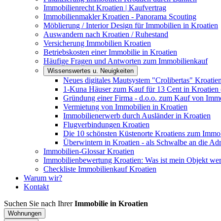
Immobilienrecht Kroatien | Kaufvertrag
Immobilienmakler Kroatien - Panorama Scouting
Möblierung / Interior Design für Immobilien in Kroatien
Auswandern nach Kroatien / Ruhestand
Versicherung Immobilien Kroatien
Betriebskosten einer Immobilie in Kroatien
Häufige Fragen und Antworten zum Immobilienkauf
Wissenswertes u. Neuigkeiten
Neues digitales Mautsystem "Crolibertas" Kroatie
1-Kuna Häuser zum Kauf für 13 Cent in Kroatien 
Gründung einer Firma - d.o.o. zum Kauf von Immo
Vermietung von Immobilien in Kroatien
Immobilienerwerb durch Ausländer in Kroatien
Flugverbindungen Kroatien
Die 10 schönsten Küstenorte Kroatiens zum Immo
Überwintern in Kroatien - als Schwalbe an die Adr
Immobilien-Glossar Kroatien
Immobilienbewertung Kroatien: Was ist mein Objekt wer
Checkliste Immobilienkauf Kroatien
Warum wir?
Kontakt
Suchen Sie nach Ihrer
Immobilie in Kroatien
Wohnungen