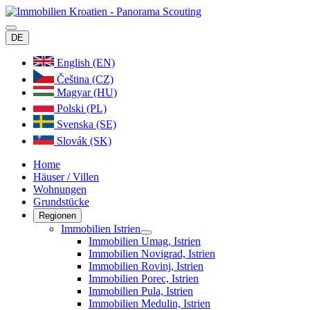
DE
English (EN)
Čeština (CZ)
Magyar (HU)
Polski (PL)
Svenska (SE)
Slovák (SK)
Home
Häuser / Villen
Wohnungen
Grundstücke
Regionen
Immobilien Istrien
Immobilien Umag, Istrien
Immobilien Novigrad, Istrien
Immobilien Rovinj, Istrien
Immobilien Porec, Istrien
Immobilien Pula, Istrien
Immobilien Medulin, Istrien