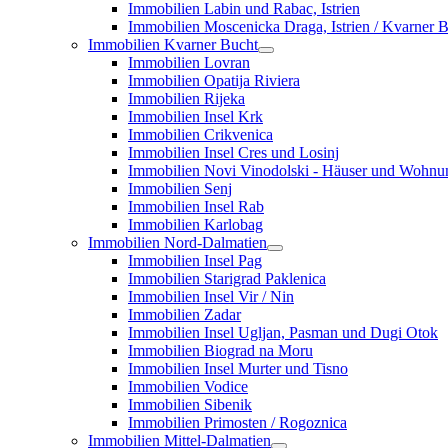
Immobilien Labin und Rabac, Istrien
Immobilien Moscenicka Draga, Istrien / Kvarner 
Immobilien Kvarner Bucht
Immobilien Lovran
Immobilien Opatija Riviera
Immobilien Rijeka
Immobilien Insel Krk
Immobilien Crikvenica
Immobilien Insel Cres und Losinj
Immobilien Novi Vinodolski - Häuser und Wohn
Immobilien Senj
Immobilien Insel Rab
Immobilien Karlobag
Immobilien Nord-Dalmatien
Immobilien Insel Pag
Immobilien Starigrad Paklenica
Immobilien Insel Vir / Nin
Immobilien Zadar
Immobilien Insel Ugljan, Pasman und Dugi Otok
Immobilien Biograd na Moru
Immobilien Insel Murter und Tisno
Immobilien Vodice
Immobilien Sibenik
Immobilien Primosten / Rogoznica
Immobilien Mittel-Dalmatien