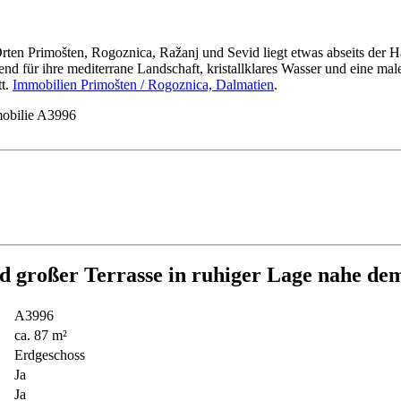
rten Primošten, Rogoznica, Ražanj und Sevid liegt etwas abseits der 
für ihre mediterrane Landschaft, kristallklares Wasser und eine male
tt.
Immobilien Primošten / Rogoznica, Dalmatien
.
obilie A3996
d großer Terrasse in ruhiger Lage nahe de
A3996
ca. 87 m²
Erdgeschoss
Ja
Ja