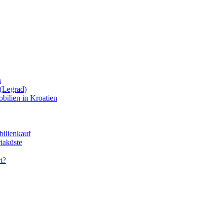
n
(Legrad)
bilien in Kroatien
bilienkauf
iaküste
t?