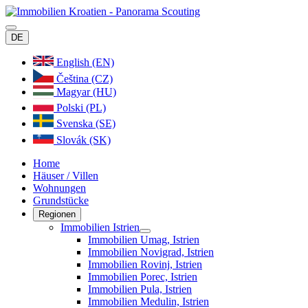
DE
English (EN)
Čeština (CZ)
Magyar (HU)
Polski (PL)
Svenska (SE)
Slovák (SK)
Home
Häuser / Villen
Wohnungen
Grundstücke
Regionen
Immobilien Istrien
Immobilien Umag, Istrien
Immobilien Novigrad, Istrien
Immobilien Rovinj, Istrien
Immobilien Porec, Istrien
Immobilien Pula, Istrien
Immobilien Medulin, Istrien