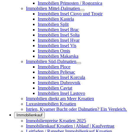
Immobilien Primosten / Rogoznica
Immobilien Mittel-Dalmatien
Immobilien Insel Ciovo und Trogir
Immobilien Kastela
Immobilien Split
Immobilien Insel Brac
Immobilien Insel Solta
Immobilien Insel Hvar
Immobilien Insel Vis
Immobilien Omis
Immobilien Makarska
Immobilien Süd-Dalmatien
Immobilien Ploce
Immobilien Peljesac
Immobilien Insel Korcula
Immobilien Dubrovnik
Immobilien Cavtat
Immobilien Insel Lastovo
Immobilien direkt am Meer Kroatien
Luxusimmobilien Kroatien
Istrien, Kvarner Bucht oder Dalmatien? Ein Vergleich.
Immobilienkauf
Immobilienpreise Kroatien 2025
Immobilienkauf Kroatien | Ablauf | Kaufvertrag
Leitfaden / Ratgeber Immobilienkauf Kroatien