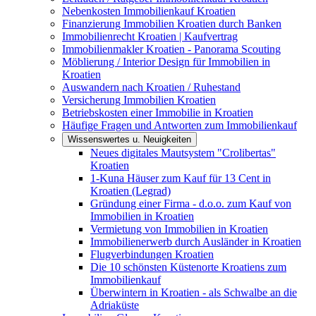
Nebenkosten Immobilienkauf Kroatien
Finanzierung Immobilien Kroatien durch Banken
Immobilienrecht Kroatien | Kaufvertrag
Immobilienmakler Kroatien - Panorama Scouting
Möblierung / Interior Design für Immobilien in
Kroatien
Auswandern nach Kroatien / Ruhestand
Versicherung Immobilien Kroatien
Betriebskosten einer Immobilie in Kroatien
Häufige Fragen und Antworten zum Immobilienkauf
Wissenswertes u. Neuigkeiten
Neues digitales Mautsystem "Crolibertas"
Kroatien
1-Kuna Häuser zum Kauf für 13 Cent in
Kroatien (Legrad)
Gründung einer Firma - d.o.o. zum Kauf von
Immobilien in Kroatien
Vermietung von Immobilien in Kroatien
Immobilienerwerb durch Ausländer in Kroatien
Flugverbindungen Kroatien
Die 10 schönsten Küstenorte Kroatiens zum
Immobilienkauf
Überwintern in Kroatien - als Schwalbe an die
Adriaküste