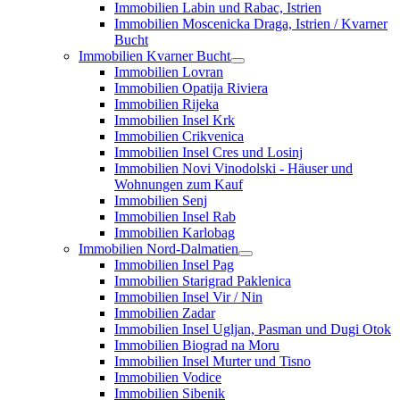
Immobilien Labin und Rabac, Istrien
Immobilien Moscenicka Draga, Istrien / Kvarner
Bucht
Immobilien Kvarner Bucht
Immobilien Lovran
Immobilien Opatija Riviera
Immobilien Rijeka
Immobilien Insel Krk
Immobilien Crikvenica
Immobilien Insel Cres und Losinj
Immobilien Novi Vinodolski - Häuser und
Wohnungen zum Kauf
Immobilien Senj
Immobilien Insel Rab
Immobilien Karlobag
Immobilien Nord-Dalmatien
Immobilien Insel Pag
Immobilien Starigrad Paklenica
Immobilien Insel Vir / Nin
Immobilien Zadar
Immobilien Insel Ugljan, Pasman und Dugi Otok
Immobilien Biograd na Moru
Immobilien Insel Murter und Tisno
Immobilien Vodice
Immobilien Sibenik