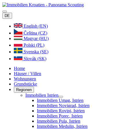
DE
English (EN)
Čeština (CZ)
Magyar (HU)
Polski (PL)
Svenska (SE)
Slovák (SK)
Home
Häuser / Villen
Wohnungen
Grundstücke
Regionen
Immobilien Istrien
Immobilien Umag, Istrien
Immobilien Novigrad, Istrien
Immobilien Rovinj, Istrien
Immobilien Porec, Istrien
Immobilien Pula, Istrien
Immobilien Medulin, Istrien