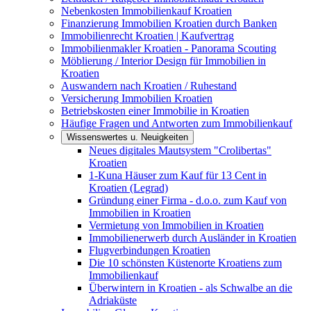
Nebenkosten Immobilienkauf Kroatien
Finanzierung Immobilien Kroatien durch Banken
Immobilienrecht Kroatien | Kaufvertrag
Immobilienmakler Kroatien - Panorama Scouting
Möblierung / Interior Design für Immobilien in
Kroatien
Auswandern nach Kroatien / Ruhestand
Versicherung Immobilien Kroatien
Betriebskosten einer Immobilie in Kroatien
Häufige Fragen und Antworten zum Immobilienkauf
Wissenswertes u. Neuigkeiten
Neues digitales Mautsystem "Crolibertas"
Kroatien
1-Kuna Häuser zum Kauf für 13 Cent in
Kroatien (Legrad)
Gründung einer Firma - d.o.o. zum Kauf von
Immobilien in Kroatien
Vermietung von Immobilien in Kroatien
Immobilienerwerb durch Ausländer in Kroatien
Flugverbindungen Kroatien
Die 10 schönsten Küstenorte Kroatiens zum
Immobilienkauf
Überwintern in Kroatien - als Schwalbe an die
Adriaküste