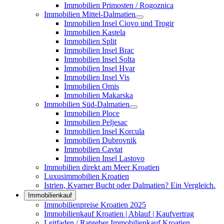
Immobilien Primosten / Rogoznica
Immobilien Mittel-Dalmatien
Immobilien Insel Ciovo und Trogir
Immobilien Kastela
Immobilien Split
Immobilien Insel Brac
Immobilien Insel Solta
Immobilien Insel Hvar
Immobilien Insel Vis
Immobilien Omis
Immobilien Makarska
Immobilien Süd-Dalmatien
Immobilien Ploce
Immobilien Peljesac
Immobilien Insel Korcula
Immobilien Dubrovnik
Immobilien Cavtat
Immobilien Insel Lastovo
Immobilien direkt am Meer Kroatien
Luxusimmobilien Kroatien
Istrien, Kvarner Bucht oder Dalmatien? Ein Vergleich.
Immobilienkauf
Immobilienpreise Kroatien 2025
Immobilienkauf Kroatien | Ablauf | Kaufvertrag
Leitfaden / Ratgeber Immobilienkauf Kroatien