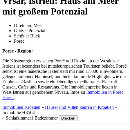
Vrsar, Istrien: Haus am Meer
mit großem Potenzial
Direkt am Meer
Großes Potenzial
Schöner Blick
Porec
Porec - Region:
Die Küstenregion zwischen Poreč und Rovinj an der Westküste
Istriens ist besonders bei mitteleuropäischen Touristen beliebt. Poreč
selbst ist eine malerische Hafenstadt mit rund 17.000 Einwohnern,
gelegen auf einer Halbinsel, und bietet kulturelle Highlights wie die
Euphrasia-Basilika sowie ein lebendiges mediterranes Flair mit
Gassen, Cafés und Restaurants. Die Immobilienpreise liegen in
West-Istrien auf gehobenem Niveau. Infos zu
Immobilien in Poreč,
Istrien
.
Immobilien Kroatien
»
Häuser und Villen kaufen in Kroatien
»
Immobilie H3504
4 Schlafzimmer
1 Badezimmer
Drucken