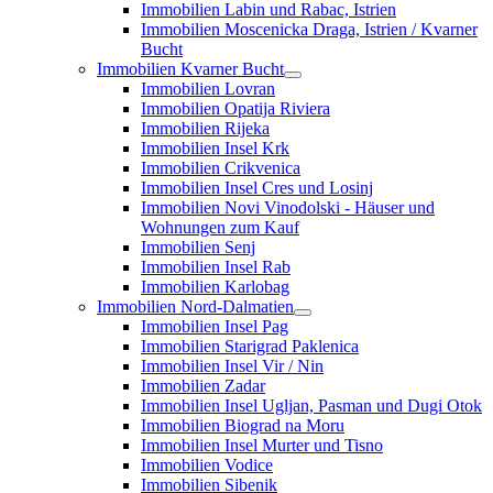
Immobilien Labin und Rabac, Istrien
Immobilien Moscenicka Draga, Istrien / Kvarner
Bucht
Immobilien Kvarner Bucht
Immobilien Lovran
Immobilien Opatija Riviera
Immobilien Rijeka
Immobilien Insel Krk
Immobilien Crikvenica
Immobilien Insel Cres und Losinj
Immobilien Novi Vinodolski - Häuser und
Wohnungen zum Kauf
Immobilien Senj
Immobilien Insel Rab
Immobilien Karlobag
Immobilien Nord-Dalmatien
Immobilien Insel Pag
Immobilien Starigrad Paklenica
Immobilien Insel Vir / Nin
Immobilien Zadar
Immobilien Insel Ugljan, Pasman und Dugi Otok
Immobilien Biograd na Moru
Immobilien Insel Murter und Tisno
Immobilien Vodice
Immobilien Sibenik