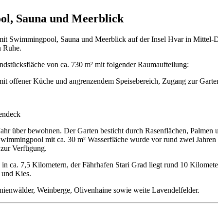
ol, Sauna und Meerblick
mit Swimmingpool, Sauna und Meerblick auf der Insel Hvar in Mittel-Da
n Ruhe.
ndstücksfläche von ca. 730 m² mit folgender Raumaufteilung:
t offener Küche und angrenzendem Speisebereich, Zugang zur Garten
nendeck
Jahr über bewohnen. Der Garten besticht durch Rasenflächen, Palmen un
 Swimmingpool mit ca. 30 m² Wasserfläche wurde vor rund zwei Jahren
e zur Verfügung.
n ca. 7,5 Kilometern, der Fährhafen Stari Grad liegt rund 10 Kilometer 
 und Kies.
inienwälder, Weinberge, Olivenhaine sowie weite Lavendelfelder.