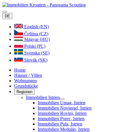
DE
English (EN)
Čeština (CZ)
Magyar (HU)
Polski (PL)
Svenska (SE)
Slovák (SK)
Home
Häuser / Villen
Wohnungen
Grundstücke
Regionen
Immobilien Istrien
Immobilien Umag, Istrien
Immobilien Novigrad, Istrien
Immobilien Rovinj, Istrien
Immobilien Porec, Istrien
Immobilien Pula, Istrien
Immobilien Medulin, Istrien