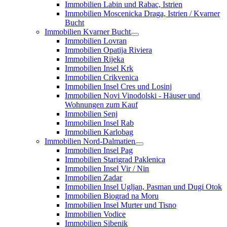
Immobilien Labin und Rabac, Istrien
Immobilien Moscenicka Draga, Istrien / Kvarner
Bucht
Immobilien Kvarner Bucht
Immobilien Lovran
Immobilien Opatija Riviera
Immobilien Rijeka
Immobilien Insel Krk
Immobilien Crikvenica
Immobilien Insel Cres und Losinj
Immobilien Novi Vinodolski - Häuser und
Wohnungen zum Kauf
Immobilien Senj
Immobilien Insel Rab
Immobilien Karlobag
Immobilien Nord-Dalmatien
Immobilien Insel Pag
Immobilien Starigrad Paklenica
Immobilien Insel Vir / Nin
Immobilien Zadar
Immobilien Insel Ugljan, Pasman und Dugi Otok
Immobilien Biograd na Moru
Immobilien Insel Murter und Tisno
Immobilien Vodice
Immobilien Sibenik