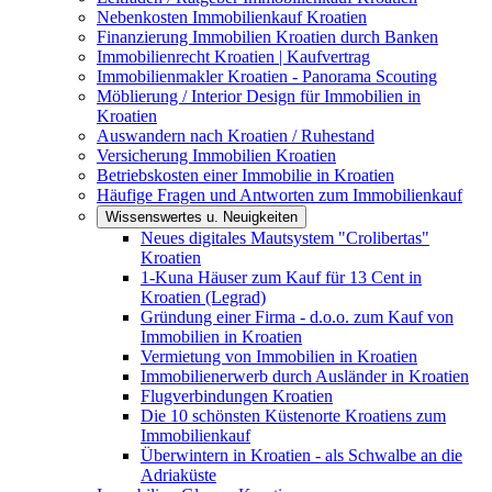
Nebenkosten Immobilienkauf Kroatien
Finanzierung Immobilien Kroatien durch Banken
Immobilienrecht Kroatien | Kaufvertrag
Immobilienmakler Kroatien - Panorama Scouting
Möblierung / Interior Design für Immobilien in
Kroatien
Auswandern nach Kroatien / Ruhestand
Versicherung Immobilien Kroatien
Betriebskosten einer Immobilie in Kroatien
Häufige Fragen und Antworten zum Immobilienkauf
Wissenswertes u. Neuigkeiten
Neues digitales Mautsystem "Crolibertas"
Kroatien
1-Kuna Häuser zum Kauf für 13 Cent in
Kroatien (Legrad)
Gründung einer Firma - d.o.o. zum Kauf von
Immobilien in Kroatien
Vermietung von Immobilien in Kroatien
Immobilienerwerb durch Ausländer in Kroatien
Flugverbindungen Kroatien
Die 10 schönsten Küstenorte Kroatiens zum
Immobilienkauf
Überwintern in Kroatien - als Schwalbe an die
Adriaküste