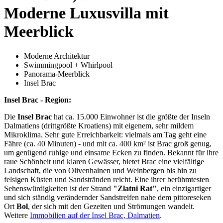
Moderne Luxusvilla mit
Meerblick
Moderne Architektur
Swimmingpool + Whirlpool
Panorama-Meerblick
Insel Brac
Insel Brac - Region:
Die
Insel Brac
hat ca. 15.000 Einwohner ist die größte der Inseln
Dalmatiens (drittgrößte Kroatiens) mit eigenem, sehr mildem
Mikroklima. Sehr gute Erreichbarkeit: vielmals am Tag geht eine
Fähre (ca. 40 Minuten) - und mit ca. 400 km² ist Brac groß genug,
um genügend ruhige und einsame Ecken zu finden. Bekannt für ihre
raue Schönheit und klaren Gewässer, bietet Brac eine vielfältige
Landschaft, die von Olivenhainen und Weinbergen bis hin zu
felsigen Küsten und Sandstränden reicht. Eine ihrer berühmtesten
Sehenswürdigkeiten ist der Strand
"Zlatni Rat"
, ein einzigartiger
und sich ständig verändernder Sandstreifen nahe dem pittoreseken
Ort
Bol
, der sich mit den Gezeiten und Strömungen wandelt.
Weitere
Immobilien auf der Insel Brac, Dalmatien
.