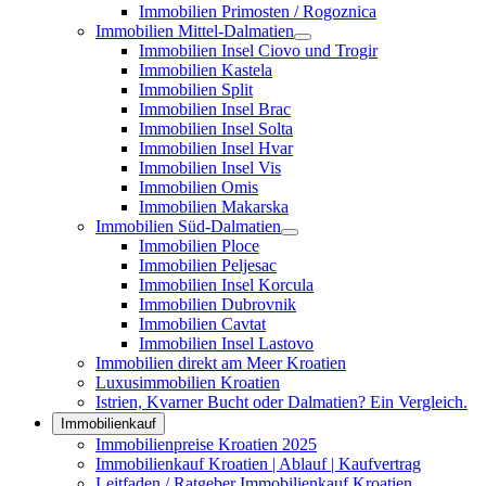
Immobilien Primosten / Rogoznica
Immobilien Mittel-Dalmatien
Immobilien Insel Ciovo und Trogir
Immobilien Kastela
Immobilien Split
Immobilien Insel Brac
Immobilien Insel Solta
Immobilien Insel Hvar
Immobilien Insel Vis
Immobilien Omis
Immobilien Makarska
Immobilien Süd-Dalmatien
Immobilien Ploce
Immobilien Peljesac
Immobilien Insel Korcula
Immobilien Dubrovnik
Immobilien Cavtat
Immobilien Insel Lastovo
Immobilien direkt am Meer Kroatien
Luxusimmobilien Kroatien
Istrien, Kvarner Bucht oder Dalmatien? Ein Vergleich.
Immobilienkauf
Immobilienpreise Kroatien 2025
Immobilienkauf Kroatien | Ablauf | Kaufvertrag
Leitfaden / Ratgeber Immobilienkauf Kroatien