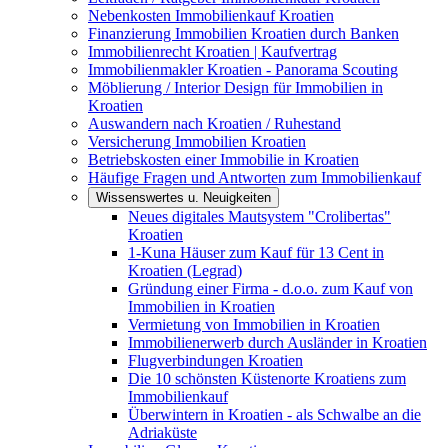
Nebenkosten Immobilienkauf Kroatien
Finanzierung Immobilien Kroatien durch Banken
Immobilienrecht Kroatien | Kaufvertrag
Immobilienmakler Kroatien - Panorama Scouting
Möblierung / Interior Design für Immobilien in
Kroatien
Auswandern nach Kroatien / Ruhestand
Versicherung Immobilien Kroatien
Betriebskosten einer Immobilie in Kroatien
Häufige Fragen und Antworten zum Immobilienkauf
Wissenswertes u. Neuigkeiten
Neues digitales Mautsystem "Crolibertas"
Kroatien
1-Kuna Häuser zum Kauf für 13 Cent in
Kroatien (Legrad)
Gründung einer Firma - d.o.o. zum Kauf von
Immobilien in Kroatien
Vermietung von Immobilien in Kroatien
Immobilienerwerb durch Ausländer in Kroatien
Flugverbindungen Kroatien
Die 10 schönsten Küstenorte Kroatiens zum
Immobilienkauf
Überwintern in Kroatien - als Schwalbe an die
Adriaküste