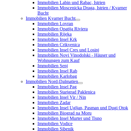
Immobilien Labin und Rabac, Istrien
Immobilien Moscenicka Draga, Istrien / Kvarner
Bucht
Immobilien Kvarner Bucht
Immobilien Lovran
Immobilien Opatija Riviera
Immobilien Rijeka
Immobilien Insel Krk
Immobilien Crikvenica
Immobilien Insel Cres und Losinj
Immobilien Novi Vinodolski - Häuser und
Wohnungen zum Kauf
Immobilien Senj
Immobilien Insel Rab
Immobilien Karlobag
Immobilien Nord-Dalmatien
Immobilien Insel Pag
Immobilien Starigrad Paklenica
Immobilien Insel Vir / Nin
Immobilien Zadar
Immobilien Insel Ugljan, Pasman und Dugi Otok
Immobilien Biograd na Moru
Immobilien Insel Murter und Tisno
Immobilien Vodice
Immobilien Sibenik