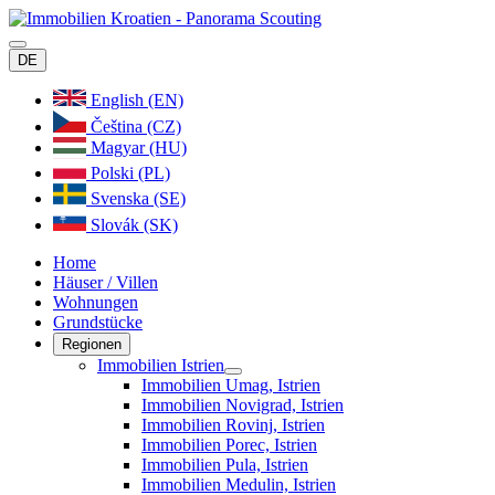
DE
English (EN)
Čeština (CZ)
Magyar (HU)
Polski (PL)
Svenska (SE)
Slovák (SK)
Home
Häuser / Villen
Wohnungen
Grundstücke
Regionen
Immobilien Istrien
Immobilien Umag, Istrien
Immobilien Novigrad, Istrien
Immobilien Rovinj, Istrien
Immobilien Porec, Istrien
Immobilien Pula, Istrien
Immobilien Medulin, Istrien