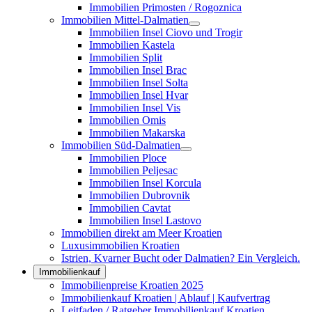
Immobilien Primosten / Rogoznica
Immobilien Mittel-Dalmatien
Immobilien Insel Ciovo und Trogir
Immobilien Kastela
Immobilien Split
Immobilien Insel Brac
Immobilien Insel Solta
Immobilien Insel Hvar
Immobilien Insel Vis
Immobilien Omis
Immobilien Makarska
Immobilien Süd-Dalmatien
Immobilien Ploce
Immobilien Peljesac
Immobilien Insel Korcula
Immobilien Dubrovnik
Immobilien Cavtat
Immobilien Insel Lastovo
Immobilien direkt am Meer Kroatien
Luxusimmobilien Kroatien
Istrien, Kvarner Bucht oder Dalmatien? Ein Vergleich.
Immobilienkauf
Immobilienpreise Kroatien 2025
Immobilienkauf Kroatien | Ablauf | Kaufvertrag
Leitfaden / Ratgeber Immobilienkauf Kroatien