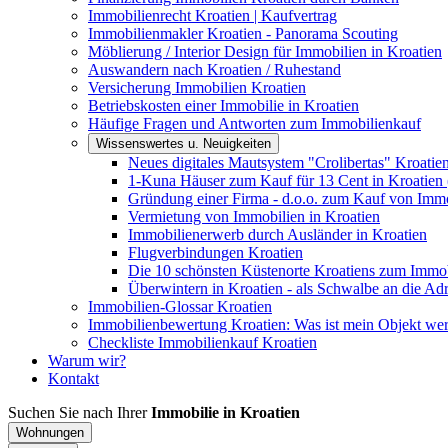
Immobilienrecht Kroatien | Kaufvertrag
Immobilienmakler Kroatien - Panorama Scouting
Möblierung / Interior Design für Immobilien in Kroatien
Auswandern nach Kroatien / Ruhestand
Versicherung Immobilien Kroatien
Betriebskosten einer Immobilie in Kroatien
Häufige Fragen und Antworten zum Immobilienkauf
Wissenswertes u. Neuigkeiten
Neues digitales Mautsystem "Crolibertas" Kroatie
1-Kuna Häuser zum Kauf für 13 Cent in Kroatien 
Gründung einer Firma - d.o.o. zum Kauf von Immo
Vermietung von Immobilien in Kroatien
Immobilienerwerb durch Ausländer in Kroatien
Flugverbindungen Kroatien
Die 10 schönsten Küstenorte Kroatiens zum Immo
Überwintern in Kroatien - als Schwalbe an die Adr
Immobilien-Glossar Kroatien
Immobilienbewertung Kroatien: Was ist mein Objekt wer
Checkliste Immobilienkauf Kroatien
Warum wir?
Kontakt
Suchen Sie nach Ihrer
Immobilie in Kroatien
Wohnungen