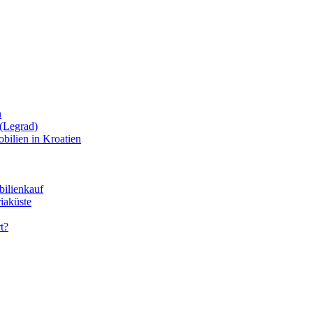
n
(Legrad)
bilien in Kroatien
bilienkauf
iaküste
t?