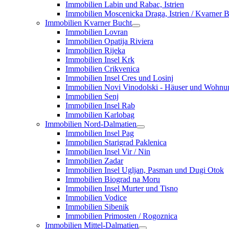
Immobilien Labin und Rabac, Istrien
Immobilien Moscenicka Draga, Istrien / Kvarner 
Immobilien Kvarner Bucht
Immobilien Lovran
Immobilien Opatija Riviera
Immobilien Rijeka
Immobilien Insel Krk
Immobilien Crikvenica
Immobilien Insel Cres und Losinj
Immobilien Novi Vinodolski - Häuser und Wohn
Immobilien Senj
Immobilien Insel Rab
Immobilien Karlobag
Immobilien Nord-Dalmatien
Immobilien Insel Pag
Immobilien Starigrad Paklenica
Immobilien Insel Vir / Nin
Immobilien Zadar
Immobilien Insel Ugljan, Pasman und Dugi Otok
Immobilien Biograd na Moru
Immobilien Insel Murter und Tisno
Immobilien Vodice
Immobilien Sibenik
Immobilien Primosten / Rogoznica
Immobilien Mittel-Dalmatien