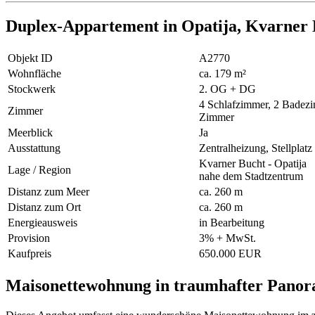
Duplex-Appartement in Opatija, Kvarner
Objekt ID
A2770
Wohnfläche
ca. 179 m²
Stockwerk
2. OG + DG
4 Schlafzimmer, 2 Badez
Zimmer
Zimmer
Meerblick
Ja
Ausstattung
Zentralheizung, Stellplat
Kvarner Bucht - Opatija
Lage / Region
nahe dem Stadtzentrum
Distanz zum Meer
ca. 260 m
Distanz zum Ort
ca. 260 m
Energieausweis
in Bearbeitung
Provision
3% + MwSt.
Kaufpreis
650.000 EUR
Maisonettewohnung in traumhafter Panor