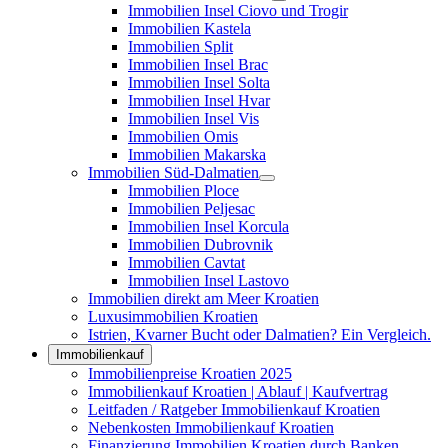
Immobilien Insel Ciovo und Trogir
Immobilien Kastela
Immobilien Split
Immobilien Insel Brac
Immobilien Insel Solta
Immobilien Insel Hvar
Immobilien Insel Vis
Immobilien Omis
Immobilien Makarska
Immobilien Süd-Dalmatien
Immobilien Ploce
Immobilien Peljesac
Immobilien Insel Korcula
Immobilien Dubrovnik
Immobilien Cavtat
Immobilien Insel Lastovo
Immobilien direkt am Meer Kroatien
Luxusimmobilien Kroatien
Istrien, Kvarner Bucht oder Dalmatien? Ein Vergleich.
Immobilienkauf
Immobilienpreise Kroatien 2025
Immobilienkauf Kroatien | Ablauf | Kaufvertrag
Leitfaden / Ratgeber Immobilienkauf Kroatien
Nebenkosten Immobilienkauf Kroatien
Finanzierung Immobilien Kroatien durch Banken