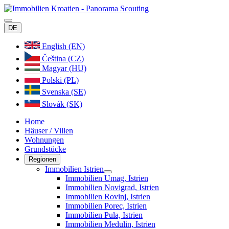
DE
English (EN)
Čeština (CZ)
Magyar (HU)
Polski (PL)
Svenska (SE)
Slovák (SK)
Home
Häuser / Villen
Wohnungen
Grundstücke
Regionen
Immobilien Istrien
Immobilien Umag, Istrien
Immobilien Novigrad, Istrien
Immobilien Rovinj, Istrien
Immobilien Porec, Istrien
Immobilien Pula, Istrien
Immobilien Medulin, Istrien