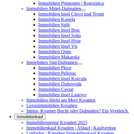
Immobilien Primosten / Rogoznica
Immobilien Mittel-Dalmatien
Immobilien Insel Ciovo und Trogir
Immobilien Kastela
Immobilien Split
Immobilien Insel Brac
Immobilien Insel Solta
Immobilien Insel Hvar
Immobilien Insel Vis
Immobilien Omis
Immobilien Makarska
Immobilien Süd-Dalmatien
Immobilien Ploce
Immobilien Peljesac
Immobilien Insel Korcula
Immobilien Dubrovnik
Immobilien Cavtat
Immobilien Insel Lastovo
Immobilien direkt am Meer Kroatien
Luxusimmobilien Kroatien
Istrien, Kvarner Bucht oder Dalmatien? Ein Vergleich.
Immobilienkauf
Immobilienpreise Kroatien 2025
Immobilienkauf Kroatien | Ablauf | Kaufvertrag
Leitfaden / Ratgeber Immobilienkauf Kroatien