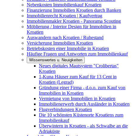
Nebenkosten Immobilienkauf Kroatien
Finanzierung Immobilien Kroatien durch Banken
Immobilienrecht Kroatien | Kaufvertrag
Immobilienmakler Kroatien - Panorama Scouting
Möblierung / Interior Design für Immobilien in
Kroatien
Auswandern nach Kroatien / Ruhestand
Versicherung Immobilien Kroatien
Betriebskosten einer Immobilie in Kroatien
Häufige Fragen und Antworten zum Immobilienkauf
Wissenswertes u. Neuigkeiten
Neues digitales Mautsystem "Crolibertas"
Kroatien
1-Kuna Häuser zum Kauf für 13 Cent in
Kroatien (Legrad)
Gründung einer Firma - d.o.o. zum Kauf von
Immobilien in Kroatien
Vermietung von Immobilien in Kroatien
Immobilienerwerb durch Ausländer in Kroatien
Flugverbindungen Kroatien
Die 10 schönsten Küstenorte Kroatiens zum
Immobilienkauf
Überwintern in Kroatien - als Schwalbe an die
Adriaküste