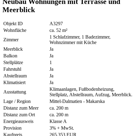
Neubau Wohnungen mit Terrasse und
Meerblick
Objekt ID
A3297
Wohnfläche
ca. 52 m²
1 Schlafzimmer, 1 Badezimmer,
Zimmer
Wohnzimmer mit Küche
Meerblick
Ja
Balkon
Ja
Stellplätze
1
Fahrstuhl
Ja
Abstellraum
Ja
Klimatisiert
Ja
Klimaanlagen, Fußbodenheizung,
Ausstattung
Stellplatz, Abstellraum, Aufzug, Meerblick.
Lage / Region
Mittel-Dalmatien - Makarska
Distanz zum Meer
ca. 200 m
Distanz zum Ort
ca. 200 m
Energieausweis
Klasse A
Provision
3% + MwSt.
Kaufpreis
265.353 EUR