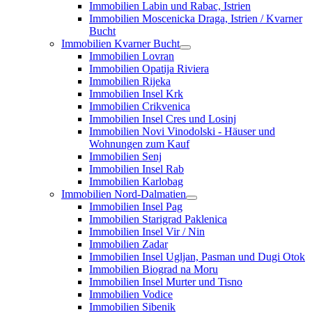
Immobilien Labin und Rabac, Istrien
Immobilien Moscenicka Draga, Istrien / Kvarner
Bucht
Immobilien Kvarner Bucht
Immobilien Lovran
Immobilien Opatija Riviera
Immobilien Rijeka
Immobilien Insel Krk
Immobilien Crikvenica
Immobilien Insel Cres und Losinj
Immobilien Novi Vinodolski - Häuser und
Wohnungen zum Kauf
Immobilien Senj
Immobilien Insel Rab
Immobilien Karlobag
Immobilien Nord-Dalmatien
Immobilien Insel Pag
Immobilien Starigrad Paklenica
Immobilien Insel Vir / Nin
Immobilien Zadar
Immobilien Insel Ugljan, Pasman und Dugi Otok
Immobilien Biograd na Moru
Immobilien Insel Murter und Tisno
Immobilien Vodice
Immobilien Sibenik