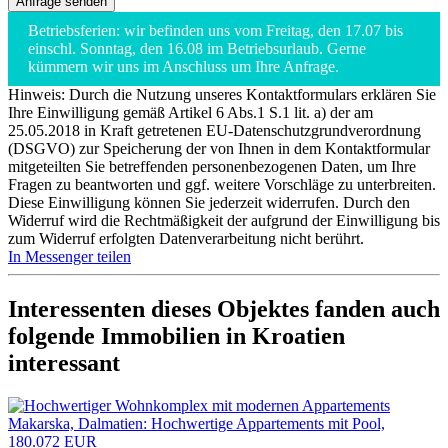
Betriebsferien: wir befinden uns vom Freitag, den 17.07 bis
einschl. Sonntag, den 16.08 im Betriebsurlaub. Gerne
kümmern wir uns im Anschluss um Ihre Anfrage.
Hinweis: Durch die Nutzung unseres Kontaktformulars erklären Sie
Ihre Einwilligung gemäß Artikel 6 Abs.1 S.1 lit. a) der am
25.05.2018 in Kraft getretenen EU-Datenschutzgrundverordnung
(DSGVO) zur Speicherung der von Ihnen in dem Kontaktformular
mitgeteilten Sie betreffenden personenbezogenen Daten, um Ihre
Fragen zu beantworten und ggf. weitere Vorschläge zu unterbreiten.
Diese Einwilligung können Sie jederzeit widerrufen. Durch den
Widerruf wird die Rechtmäßigkeit der aufgrund der Einwilligung bis
zum Widerruf erfolgten Datenverarbeitung nicht berührt.
In Messenger teilen
Interessenten dieses Objektes fanden auch
folgende
Immobilien in Kroatien
interessant
Makarska, Dalmatien: Hochwertige Appartements mit Pool,
180.072 EUR