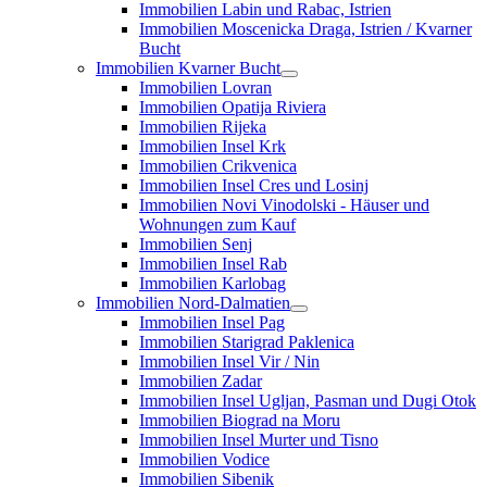
Immobilien Labin und Rabac, Istrien
Immobilien Moscenicka Draga, Istrien / Kvarner
Bucht
Immobilien Kvarner Bucht
Immobilien Lovran
Immobilien Opatija Riviera
Immobilien Rijeka
Immobilien Insel Krk
Immobilien Crikvenica
Immobilien Insel Cres und Losinj
Immobilien Novi Vinodolski - Häuser und
Wohnungen zum Kauf
Immobilien Senj
Immobilien Insel Rab
Immobilien Karlobag
Immobilien Nord-Dalmatien
Immobilien Insel Pag
Immobilien Starigrad Paklenica
Immobilien Insel Vir / Nin
Immobilien Zadar
Immobilien Insel Ugljan, Pasman und Dugi Otok
Immobilien Biograd na Moru
Immobilien Insel Murter und Tisno
Immobilien Vodice
Immobilien Sibenik