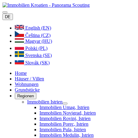
DE
English (EN)
Čeština (CZ)
Magyar (HU)
Polski (PL)
Svenska (SE)
Slovák (SK)
Home
Häuser / Villen
Wohnungen
Grundstücke
Regionen
Immobilien Istrien
Immobilien Umag, Istrien
Immobilien Novigrad, Istrien
Immobilien Rovinj, Istrien
Immobilien Porec, Istrien
Immobilien Pula, Istrien
Immobilien Medulin, Istrien