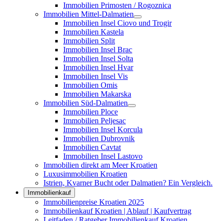
Immobilien Primosten / Rogoznica
Immobilien Mittel-Dalmatien
Immobilien Insel Ciovo und Trogir
Immobilien Kastela
Immobilien Split
Immobilien Insel Brac
Immobilien Insel Solta
Immobilien Insel Hvar
Immobilien Insel Vis
Immobilien Omis
Immobilien Makarska
Immobilien Süd-Dalmatien
Immobilien Ploce
Immobilien Peljesac
Immobilien Insel Korcula
Immobilien Dubrovnik
Immobilien Cavtat
Immobilien Insel Lastovo
Immobilien direkt am Meer Kroatien
Luxusimmobilien Kroatien
Istrien, Kvarner Bucht oder Dalmatien? Ein Vergleich.
Immobilienkauf
Immobilienpreise Kroatien 2025
Immobilienkauf Kroatien | Ablauf | Kaufvertrag
Leitfaden / Ratgeber Immobilienkauf Kroatien