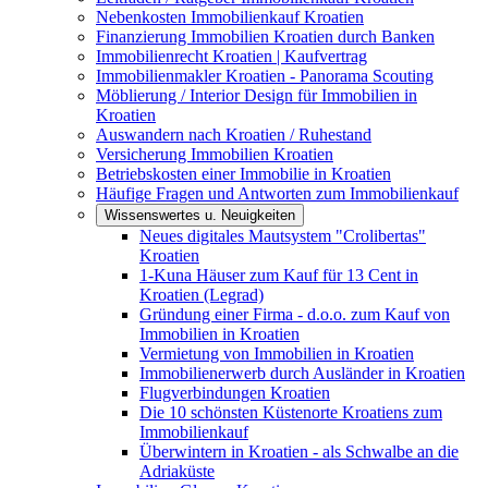
Nebenkosten Immobilienkauf Kroatien
Finanzierung Immobilien Kroatien durch Banken
Immobilienrecht Kroatien | Kaufvertrag
Immobilienmakler Kroatien - Panorama Scouting
Möblierung / Interior Design für Immobilien in
Kroatien
Auswandern nach Kroatien / Ruhestand
Versicherung Immobilien Kroatien
Betriebskosten einer Immobilie in Kroatien
Häufige Fragen und Antworten zum Immobilienkauf
Wissenswertes u. Neuigkeiten
Neues digitales Mautsystem "Crolibertas"
Kroatien
1-Kuna Häuser zum Kauf für 13 Cent in
Kroatien (Legrad)
Gründung einer Firma - d.o.o. zum Kauf von
Immobilien in Kroatien
Vermietung von Immobilien in Kroatien
Immobilienerwerb durch Ausländer in Kroatien
Flugverbindungen Kroatien
Die 10 schönsten Küstenorte Kroatiens zum
Immobilienkauf
Überwintern in Kroatien - als Schwalbe an die
Adriaküste