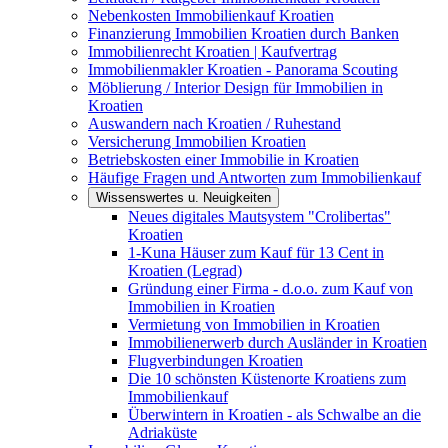
Nebenkosten Immobilienkauf Kroatien
Finanzierung Immobilien Kroatien durch Banken
Immobilienrecht Kroatien | Kaufvertrag
Immobilienmakler Kroatien - Panorama Scouting
Möblierung / Interior Design für Immobilien in
Kroatien
Auswandern nach Kroatien / Ruhestand
Versicherung Immobilien Kroatien
Betriebskosten einer Immobilie in Kroatien
Häufige Fragen und Antworten zum Immobilienkauf
Wissenswertes u. Neuigkeiten
Neues digitales Mautsystem "Crolibertas"
Kroatien
1-Kuna Häuser zum Kauf für 13 Cent in
Kroatien (Legrad)
Gründung einer Firma - d.o.o. zum Kauf von
Immobilien in Kroatien
Vermietung von Immobilien in Kroatien
Immobilienerwerb durch Ausländer in Kroatien
Flugverbindungen Kroatien
Die 10 schönsten Küstenorte Kroatiens zum
Immobilienkauf
Überwintern in Kroatien - als Schwalbe an die
Adriaküste