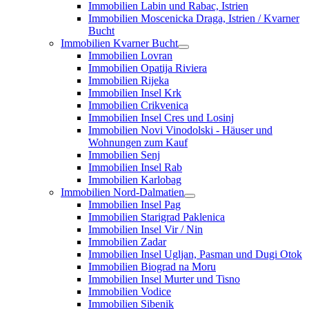
Immobilien Labin und Rabac, Istrien
Immobilien Moscenicka Draga, Istrien / Kvarner
Bucht
Immobilien Kvarner Bucht
Immobilien Lovran
Immobilien Opatija Riviera
Immobilien Rijeka
Immobilien Insel Krk
Immobilien Crikvenica
Immobilien Insel Cres und Losinj
Immobilien Novi Vinodolski - Häuser und
Wohnungen zum Kauf
Immobilien Senj
Immobilien Insel Rab
Immobilien Karlobag
Immobilien Nord-Dalmatien
Immobilien Insel Pag
Immobilien Starigrad Paklenica
Immobilien Insel Vir / Nin
Immobilien Zadar
Immobilien Insel Ugljan, Pasman und Dugi Otok
Immobilien Biograd na Moru
Immobilien Insel Murter und Tisno
Immobilien Vodice
Immobilien Sibenik