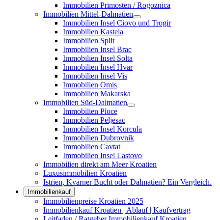
Immobilien Primosten / Rogoznica
Immobilien Mittel-Dalmatien
Immobilien Insel Ciovo und Trogir
Immobilien Kastela
Immobilien Split
Immobilien Insel Brac
Immobilien Insel Solta
Immobilien Insel Hvar
Immobilien Insel Vis
Immobilien Omis
Immobilien Makarska
Immobilien Süd-Dalmatien
Immobilien Ploce
Immobilien Peljesac
Immobilien Insel Korcula
Immobilien Dubrovnik
Immobilien Cavtat
Immobilien Insel Lastovo
Immobilien direkt am Meer Kroatien
Luxusimmobilien Kroatien
Istrien, Kvarner Bucht oder Dalmatien? Ein Vergleich.
Immobilienkauf
Immobilienpreise Kroatien 2025
Immobilienkauf Kroatien | Ablauf | Kaufvertrag
Leitfaden / Ratgeber Immobilienkauf Kroatien