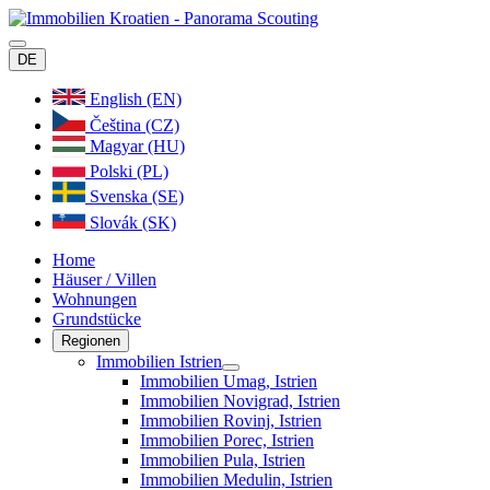
DE
English (EN)
Čeština (CZ)
Magyar (HU)
Polski (PL)
Svenska (SE)
Slovák (SK)
Home
Häuser / Villen
Wohnungen
Grundstücke
Regionen
Immobilien Istrien
Immobilien Umag, Istrien
Immobilien Novigrad, Istrien
Immobilien Rovinj, Istrien
Immobilien Porec, Istrien
Immobilien Pula, Istrien
Immobilien Medulin, Istrien