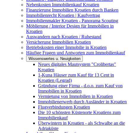
Nebenkosten Immobilienkauf Kroatien
Finanzierung Immobilien Kroatien durch Banken
Immobilienrecht Kroatien | Kaufvertrag
Immobilienmakler Kroatien - Panorama Scouting
Möblierung / Interior Design für Immobilien in
Kroatien
Auswandern nach Kroatien / Ruhestand
Versicherung Immobilien Kroatien
Betriebskosten einer Immobilie in Kroatien
Häufige Fragen und Antworten zum Immobilienkauf
Wissenswertes u. Neuigkeiten
Neues digitales Mautsystem "Crolibertas"
Kroatien
1-Kuna Häuser zum Kauf für 13 Cent in
Kroatien (Legrad)
Gründung einer Firma - d.o.o. zum Kauf von
Immobilien in Kroatien
Vermietung von Immobilien in Kroatien
Immobilienerwerb durch Ausländer in Kroatien
Flugverbindungen Kroatien
Die 10 schönsten Küstenorte Kroatiens zum
Immobilienkauf
Überwintern in Kroatien - als Schwalbe an die
Adriaküste