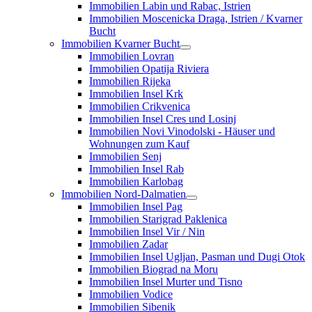
Immobilien Labin und Rabac, Istrien
Immobilien Moscenicka Draga, Istrien / Kvarner
Bucht
Immobilien Kvarner Bucht
Immobilien Lovran
Immobilien Opatija Riviera
Immobilien Rijeka
Immobilien Insel Krk
Immobilien Crikvenica
Immobilien Insel Cres und Losinj
Immobilien Novi Vinodolski - Häuser und
Wohnungen zum Kauf
Immobilien Senj
Immobilien Insel Rab
Immobilien Karlobag
Immobilien Nord-Dalmatien
Immobilien Insel Pag
Immobilien Starigrad Paklenica
Immobilien Insel Vir / Nin
Immobilien Zadar
Immobilien Insel Ugljan, Pasman und Dugi Otok
Immobilien Biograd na Moru
Immobilien Insel Murter und Tisno
Immobilien Vodice
Immobilien Sibenik