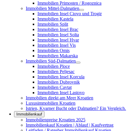
Immobilien Primosten / Rogoznica
Immobilien Mittel-Dalmatien
Immobilien Insel Ciovo und Trogir
Immobilien Kastela
Immobilien Split
Immobilien Insel Brac
Immobilien Insel Solta
Immobilien Insel Hvar
Immobilien Insel Vis
Immobilien Omis
Immobilien Makarska
Immobilien Süd-Dalmatien
Immobilien Ploce
Immobilien Peljesac
Immobilien Insel Korcula
Immobilien Dubrovnik
Immobilien Cavtat
Immobilien Insel Lastovo
Immobilien direkt am Meer Kroatien
Luxusimmobilien Kroatien
Istrien, Kvarner Bucht oder Dalmatien? Ein Vergleich.
Immobilienkauf
Immobilienpreise Kroatien 2025
Immobilienkauf Kroatien | Ablauf | Kaufvertrag
Leitfaden / Ratgeber Immobilienkauf Kroatien