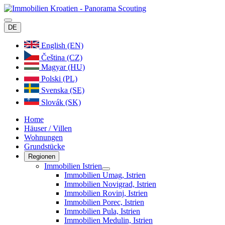
DE
English (EN)
Čeština (CZ)
Magyar (HU)
Polski (PL)
Svenska (SE)
Slovák (SK)
Home
Häuser / Villen
Wohnungen
Grundstücke
Regionen
Immobilien Istrien
Immobilien Umag, Istrien
Immobilien Novigrad, Istrien
Immobilien Rovinj, Istrien
Immobilien Porec, Istrien
Immobilien Pula, Istrien
Immobilien Medulin, Istrien