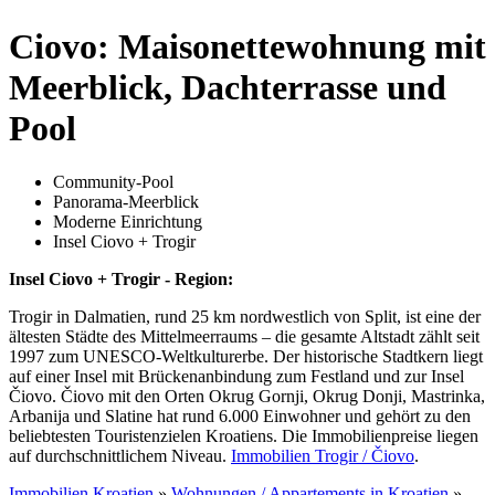
Ciovo: Maisonettewohnung mit
Meerblick, Dachterrasse und
Pool
Community-Pool
Panorama-Meerblick
Moderne Einrichtung
Insel Ciovo + Trogir
Insel Ciovo + Trogir - Region:
Trogir in Dalmatien, rund 25 km nordwestlich von Split, ist eine der
ältesten Städte des Mittelmeerraums – die gesamte Altstadt zählt seit
1997 zum UNESCO-Weltkulturerbe. Der historische Stadtkern liegt
auf einer Insel mit Brückenanbindung zum Festland und zur Insel
Čiovo. Čiovo mit den Orten Okrug Gornji, Okrug Donji, Mastrinka,
Arbanija und Slatine hat rund 6.000 Einwohner und gehört zu den
beliebtesten Touristenzielen Kroatiens. Die Immobilienpreise liegen
auf durchschnittlichem Niveau.
Immobilien Trogir / Čiovo
.
Immobilien Kroatien
»
Wohnungen / Appartements in Kroatien
»