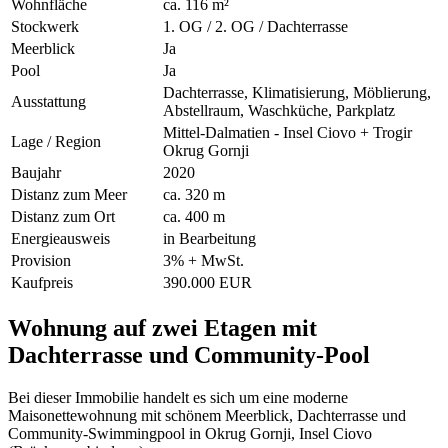
Wohnfläche
ca. 116 m²
Stockwerk
1. OG / 2. OG / Dachterrasse
Meerblick
Ja
Pool
Ja
Dachterrasse, Klimatisierung, Möblierung,
Ausstattung
Abstellraum, Waschküche, Parkplatz
Mittel-Dalmatien - Insel Ciovo + Trogir
Lage / Region
Okrug Gornji
Baujahr
2020
Distanz zum Meer
ca. 320 m
Distanz zum Ort
ca. 400 m
Energieausweis
in Bearbeitung
Provision
3% + MwSt.
Kaufpreis
390.000 EUR
Wohnung auf zwei Etagen mit
Dachterrasse und Community-Pool
Bei dieser Immobilie handelt es sich um eine moderne
Maisonettewohnung mit schönem Meerblick, Dachterrasse und
Community-Swimmingpool in Okrug Gornji, Insel Ciovo