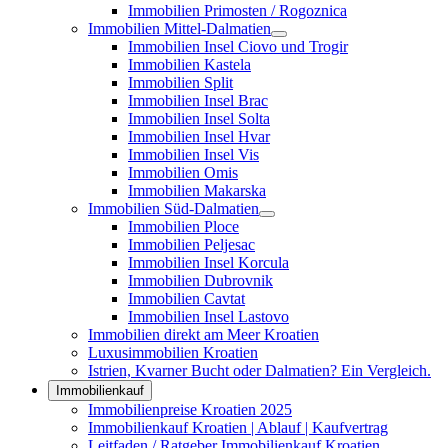
Immobilien Primosten / Rogoznica
Immobilien Mittel-Dalmatien
Immobilien Insel Ciovo und Trogir
Immobilien Kastela
Immobilien Split
Immobilien Insel Brac
Immobilien Insel Solta
Immobilien Insel Hvar
Immobilien Insel Vis
Immobilien Omis
Immobilien Makarska
Immobilien Süd-Dalmatien
Immobilien Ploce
Immobilien Peljesac
Immobilien Insel Korcula
Immobilien Dubrovnik
Immobilien Cavtat
Immobilien Insel Lastovo
Immobilien direkt am Meer Kroatien
Luxusimmobilien Kroatien
Istrien, Kvarner Bucht oder Dalmatien? Ein Vergleich.
Immobilienkauf
Immobilienpreise Kroatien 2025
Immobilienkauf Kroatien | Ablauf | Kaufvertrag
Leitfaden / Ratgeber Immobilienkauf Kroatien