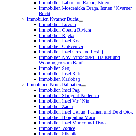
Immobilien Labin und Rabac, Istrien
Immobilien Moscenicka Draga, Istrien / Kvarner
Bucht
Immobilien Kvarner Bucht
Immobilien Lovran
Immobilien Opatija Riviera
Immobilien Rijeka
Immobilien Insel Krk
Immobilien Crikvenica
Immobilien Insel Cres und Losinj
Immobilien Novi Vinodolski - Häuser und
Wohnungen zum Kauf
Immobilien Senj
Immobilien Insel Rab
Immobilien Karlobag
Immobilien Nord-Dalmatien
Immobilien Insel Pag
Immobilien Starigrad Paklenica
Immobilien Insel Vir / Nin
Immobilien Zadar
Immobilien Insel Ugljan, Pasman und Dugi Otok
Immobilien Biograd na Moru
Immobilien Insel Murter und Tisno
Immobilien Vodice
Immobilien Sibenik