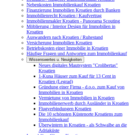
Nebenkosten Immobilienkauf Kroatien
Finanzierung Immobilien Kroatien durch Banken
Immobilienrecht Kroatien | Kaufvertrag
Immobilienmakler Kroatien - Panorama Scouting
Möblierung / Interior Design für Immobilien in
Kroatien
Auswandern nach Kroatien / Ruhestand
Versicherung Immobilien Kroatien
Betriebskosten einer Immobilie in Kroatien
Häufige Fragen und Antworten zum Immobilienkauf
Wissenswertes u. Neuigkeiten
Neues digitales Mautsystem "Crolibertas"
Kroatien
1-Kuna Häuser zum Kauf für 13 Cent in
Kroatien (Legrad)
Gründung einer Firma - d.o.o. zum Kauf von
Immobilien in Kroatien
Vermietung von Immobilien in Kroatien
Immobilienerwerb durch Ausländer in Kroatien
Flugverbindungen Kroatien
Die 10 schönsten Küstenorte Kroatiens zum
Immobilienkauf
Überwintern in Kroatien - als Schwalbe an die
Adriaküste