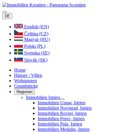
DE
English (EN)
Čeština (CZ)
Magyar (HU)
Polski (PL)
Svenska (SE)
Slovák (SK)
Home
Häuser / Villen
Wohnungen
Grundstücke
Regionen
Immobilien Istrien
Immobilien Umag, Istrien
Immobilien Novigrad, Istrien
Immobilien Rovinj, Istrien
Immobilien Porec, Istrien
Immobilien Pula, Istrien
Immobilien Medulin, Istrien