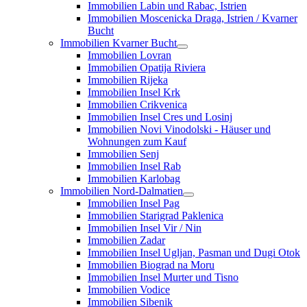
Immobilien Labin und Rabac, Istrien
Immobilien Moscenicka Draga, Istrien / Kvarner
Bucht
Immobilien Kvarner Bucht
Immobilien Lovran
Immobilien Opatija Riviera
Immobilien Rijeka
Immobilien Insel Krk
Immobilien Crikvenica
Immobilien Insel Cres und Losinj
Immobilien Novi Vinodolski - Häuser und
Wohnungen zum Kauf
Immobilien Senj
Immobilien Insel Rab
Immobilien Karlobag
Immobilien Nord-Dalmatien
Immobilien Insel Pag
Immobilien Starigrad Paklenica
Immobilien Insel Vir / Nin
Immobilien Zadar
Immobilien Insel Ugljan, Pasman und Dugi Otok
Immobilien Biograd na Moru
Immobilien Insel Murter und Tisno
Immobilien Vodice
Immobilien Sibenik