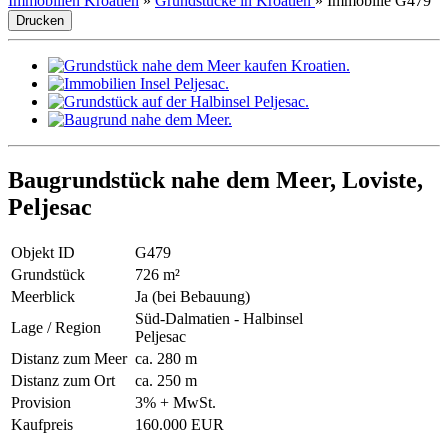
Immobilien Kroatien
»
Grundstücke in Kroatien
»
Immobilie G479
Drucken
Baugrundstück nahe dem Meer, Loviste,
Peljesac
Objekt ID
G479
Grundstück
726 m²
Meerblick
Ja (bei Bebauung)
Süd-Dalmatien - Halbinsel
Lage / Region
Peljesac
Distanz zum Meer
ca. 280 m
Distanz zum Ort
ca. 250 m
Provision
3% + MwSt.
Kaufpreis
160.000 EUR