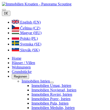
DE
English (EN)
Čeština (CZ)
Magyar (HU)
Polski (PL)
Svenska (SE)
Slovák (SK)
Home
Häuser / Villen
Wohnungen
Grundstücke
Regionen
Immobilien Istrien
Immobilien Umag, Istrien
Immobilien Novigrad, Istrien
Immobilien Rovinj, Istrien
Immobilien Porec, Istrien
Immobilien Pula, Istrien
Immobilien Medulin, Istrien