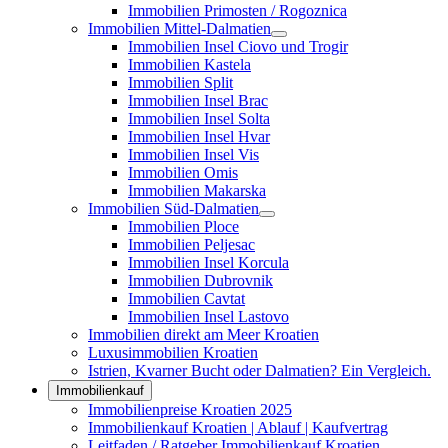
Immobilien Primosten / Rogoznica
Immobilien Mittel-Dalmatien
Immobilien Insel Ciovo und Trogir
Immobilien Kastela
Immobilien Split
Immobilien Insel Brac
Immobilien Insel Solta
Immobilien Insel Hvar
Immobilien Insel Vis
Immobilien Omis
Immobilien Makarska
Immobilien Süd-Dalmatien
Immobilien Ploce
Immobilien Peljesac
Immobilien Insel Korcula
Immobilien Dubrovnik
Immobilien Cavtat
Immobilien Insel Lastovo
Immobilien direkt am Meer Kroatien
Luxusimmobilien Kroatien
Istrien, Kvarner Bucht oder Dalmatien? Ein Vergleich.
Immobilienkauf
Immobilienpreise Kroatien 2025
Immobilienkauf Kroatien | Ablauf | Kaufvertrag
Leitfaden / Ratgeber Immobilienkauf Kroatien