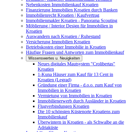
Nebenkosten Immobilienkauf Kroatien
Finanzierung Immobilien Kroatien durch Banken
Immobilienrecht Kroatien | Kaufvertrag
Immobilienmakler Kroatien - Panorama Scouting
Möblierung / Interior Design für Immobilien in
Kroatien
Auswandern nach Kroatien / Ruhestand
Versicherung Immobilien Kroatien
Betriebskosten einer Immobilie in Kroatien
Häufige Fragen und Antworten zum Immobilienkauf
Wissenswertes u. Neuigkeiten
Neues digitales Mautsystem "Crolibertas"
Kroatien
1-Kuna Häuser zum Kauf für 13 Cent in
Kroatien (Legrad)
Gründung einer Firma - d.o.o. zum Kauf von
Immobilien in Kroatien
Vermietung von Immobilien in Kroatien
Immobilienerwerb durch Ausländer in Kroatien
Flugverbindungen Kroatien
Die 10 schönsten Küstenorte Kroatiens zum
Immobilienkauf
Überwintern in Kroatien - als Schwalbe an die
Adriaküste