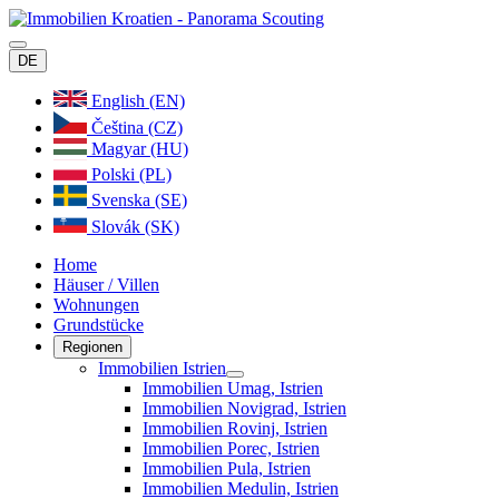
DE
English (EN)
Čeština (CZ)
Magyar (HU)
Polski (PL)
Svenska (SE)
Slovák (SK)
Home
Häuser / Villen
Wohnungen
Grundstücke
Regionen
Immobilien Istrien
Immobilien Umag, Istrien
Immobilien Novigrad, Istrien
Immobilien Rovinj, Istrien
Immobilien Porec, Istrien
Immobilien Pula, Istrien
Immobilien Medulin, Istrien