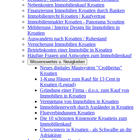
Nebenkosten Immobilienkauf Kroatien
Finanzierung Immobilien Kroatien durch Banken
Immobilienrecht Kroatien | Kaufvertrag
Immobilienmakler Kroatien - Panorama Scouting
Möblierung / Interior Design für Immobilien in
Kroatien
Auswandern nach Kroatien / Ruhestand
Versicherung Immobilien Kroatien
Betriebskosten einer Immobilie in Kroatien
Häufige Fragen und Antworten zum Immobilienkauf
Wissenswertes u. Neuigkeiten
Neues digitales Mautsystem "Crolibertas"
Kroatien
1-Kuna Häuser zum Kauf für 13 Cent in
Kroatien (Legrad)
Gründung einer Firma - d.o.o. zum Kauf von
Immobilien in Kroatien
Vermietung von Immobilien in Kroatien
Immobilienerwerb durch Ausländer in Kroatien
Flugverbindungen Kroatien
Die 10 schönsten Küstenorte Kroatiens zum
Immobilienkauf
Überwintern in Kroatien - als Schwalbe an die
Adriaküste