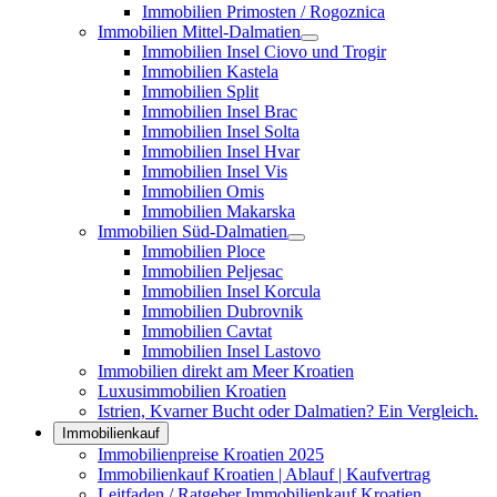
Immobilien Primosten / Rogoznica
Immobilien Mittel-Dalmatien
Immobilien Insel Ciovo und Trogir
Immobilien Kastela
Immobilien Split
Immobilien Insel Brac
Immobilien Insel Solta
Immobilien Insel Hvar
Immobilien Insel Vis
Immobilien Omis
Immobilien Makarska
Immobilien Süd-Dalmatien
Immobilien Ploce
Immobilien Peljesac
Immobilien Insel Korcula
Immobilien Dubrovnik
Immobilien Cavtat
Immobilien Insel Lastovo
Immobilien direkt am Meer Kroatien
Luxusimmobilien Kroatien
Istrien, Kvarner Bucht oder Dalmatien? Ein Vergleich.
Immobilienkauf
Immobilienpreise Kroatien 2025
Immobilienkauf Kroatien | Ablauf | Kaufvertrag
Leitfaden / Ratgeber Immobilienkauf Kroatien