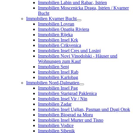
Immobilien Labin und Rabac, Istrien
Immobilien Moscenicka Draga, Istrien / Kvarner
Bucht
Immobilien Kvarner Bucht
Immobilien Lovran
Immobilien Opatija Riviera
Immobilien Rijeka
Immobilien Insel Krk
Immobilien Crikvenica
Immobilien Insel Cres und Losinj
Immobilien Novi Vinodolski - Häuser und
Wohnungen zum Kauf
Immobilien Senj
Immobilien Insel Rab
Immobilien Karlobag
Immobilien Nord-Dalmatien
Immobilien Insel Pag
Immobilien Starigrad Paklenica
Immobilien Insel Vir / Nin
Immobilien Zadar
Immobilien Insel Ugljan, Pasman und Dugi Otok
Immobilien Biograd na Moru
Immobilien Insel Murter und Tisno
Immobilien Vodice
Immobilien Sibenik