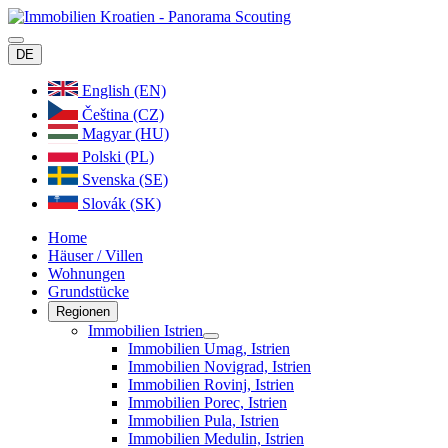
DE
English (EN)
Čeština (CZ)
Magyar (HU)
Polski (PL)
Svenska (SE)
Slovák (SK)
Home
Häuser / Villen
Wohnungen
Grundstücke
Regionen
Immobilien Istrien
Immobilien Umag, Istrien
Immobilien Novigrad, Istrien
Immobilien Rovinj, Istrien
Immobilien Porec, Istrien
Immobilien Pula, Istrien
Immobilien Medulin, Istrien