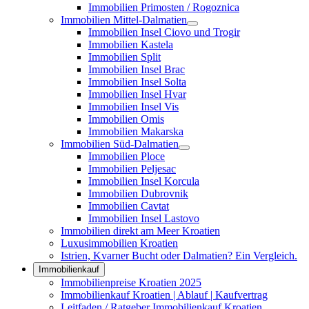
Immobilien Primosten / Rogoznica
Immobilien Mittel-Dalmatien
Immobilien Insel Ciovo und Trogir
Immobilien Kastela
Immobilien Split
Immobilien Insel Brac
Immobilien Insel Solta
Immobilien Insel Hvar
Immobilien Insel Vis
Immobilien Omis
Immobilien Makarska
Immobilien Süd-Dalmatien
Immobilien Ploce
Immobilien Peljesac
Immobilien Insel Korcula
Immobilien Dubrovnik
Immobilien Cavtat
Immobilien Insel Lastovo
Immobilien direkt am Meer Kroatien
Luxusimmobilien Kroatien
Istrien, Kvarner Bucht oder Dalmatien? Ein Vergleich.
Immobilienkauf
Immobilienpreise Kroatien 2025
Immobilienkauf Kroatien | Ablauf | Kaufvertrag
Leitfaden / Ratgeber Immobilienkauf Kroatien