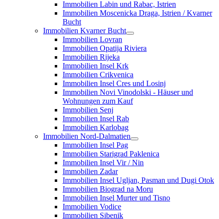
Immobilien Labin und Rabac, Istrien
Immobilien Moscenicka Draga, Istrien / Kvarner
Bucht
Immobilien Kvarner Bucht
Immobilien Lovran
Immobilien Opatija Riviera
Immobilien Rijeka
Immobilien Insel Krk
Immobilien Crikvenica
Immobilien Insel Cres und Losinj
Immobilien Novi Vinodolski - Häuser und
Wohnungen zum Kauf
Immobilien Senj
Immobilien Insel Rab
Immobilien Karlobag
Immobilien Nord-Dalmatien
Immobilien Insel Pag
Immobilien Starigrad Paklenica
Immobilien Insel Vir / Nin
Immobilien Zadar
Immobilien Insel Ugljan, Pasman und Dugi Otok
Immobilien Biograd na Moru
Immobilien Insel Murter und Tisno
Immobilien Vodice
Immobilien Sibenik