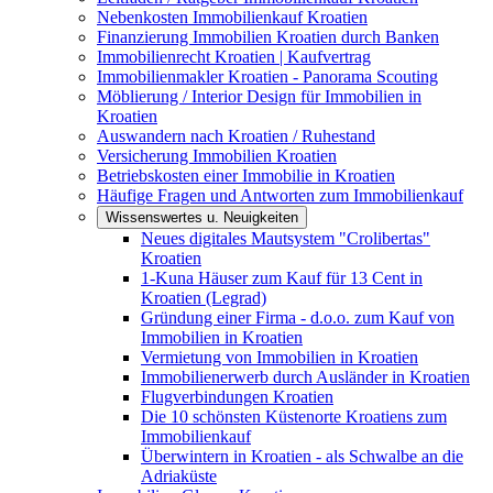
Nebenkosten Immobilienkauf Kroatien
Finanzierung Immobilien Kroatien durch Banken
Immobilienrecht Kroatien | Kaufvertrag
Immobilienmakler Kroatien - Panorama Scouting
Möblierung / Interior Design für Immobilien in
Kroatien
Auswandern nach Kroatien / Ruhestand
Versicherung Immobilien Kroatien
Betriebskosten einer Immobilie in Kroatien
Häufige Fragen und Antworten zum Immobilienkauf
Wissenswertes u. Neuigkeiten
Neues digitales Mautsystem "Crolibertas"
Kroatien
1-Kuna Häuser zum Kauf für 13 Cent in
Kroatien (Legrad)
Gründung einer Firma - d.o.o. zum Kauf von
Immobilien in Kroatien
Vermietung von Immobilien in Kroatien
Immobilienerwerb durch Ausländer in Kroatien
Flugverbindungen Kroatien
Die 10 schönsten Küstenorte Kroatiens zum
Immobilienkauf
Überwintern in Kroatien - als Schwalbe an die
Adriaküste