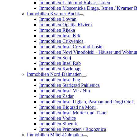
Immobilien Labin und Rabac, Istrien
Immobilien Moscenicka Draga, Istrien / Kvarner 
Immobilien Kvarner Bucht
Immobilien Lovran
Immobilien Opatija Riviera
Immobilien Rijeka
Immobilien Insel Krk
Immobilien Crikvenica
Immobilien Insel Cres und Losinj
Immobilien Novi Vinodolski - Häuser und Wohn
Immobilien Senj
Immobilien Insel Rab
Immobilien Karlobag
Immobilien Nord-Dalmatien
Immobilien Insel Pag
Immobilien Starigrad Paklenica
Immobilien Insel Vir / Nin
Immobilien Zadar
Immobilien Insel Ugljan, Pasman und Dugi Otok
Immobilien Biograd na Moru
Immobilien Insel Murter und Tisno
Immobilien Vodice
Immobilien Sibenik
Immobilien Primosten / Rogoznica
Immobilien Mittel-Dalmatien