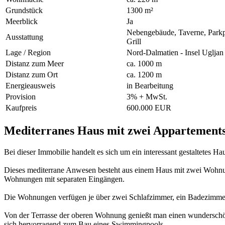
Grundstück
1300 m²
Meerblick
Ja
Nebengebäude, Taverne, Parkp
Ausstattung
Grill
Lage / Region
Nord-Dalmatien - Insel Ugljan
Distanz zum Meer
ca. 1000 m
Distanz zum Ort
ca. 1200 m
Energieausweis
in Bearbeitung
Provision
3% + MwSt.
Kaufpreis
600.000 EUR
Mediterranes Haus mit zwei Appartements
Bei dieser Immobilie handelt es sich um ein interessant gestaltetes 
Dieses mediterrane Anwesen besteht aus einem Haus mit zwei Wohnu
Wohnungen mit separaten Eingängen.
Die Wohnungen verfügen je über zwei Schlafzimmer, ein Badezimme
Von der Terrasse der oberen Wohnung genießt man einen wunderschö
sich hervorragend zum Bau eines Swimmingpools.