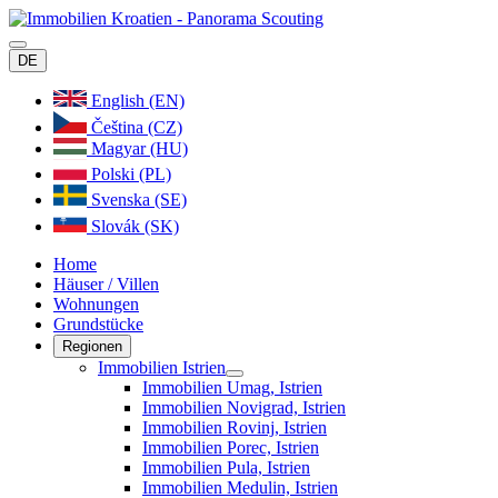
DE
English (EN)
Čeština (CZ)
Magyar (HU)
Polski (PL)
Svenska (SE)
Slovák (SK)
Home
Häuser / Villen
Wohnungen
Grundstücke
Regionen
Immobilien Istrien
Immobilien Umag, Istrien
Immobilien Novigrad, Istrien
Immobilien Rovinj, Istrien
Immobilien Porec, Istrien
Immobilien Pula, Istrien
Immobilien Medulin, Istrien