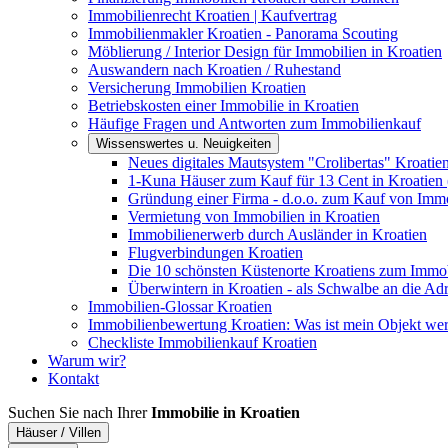
Immobilienrecht Kroatien | Kaufvertrag
Immobilienmakler Kroatien - Panorama Scouting
Möblierung / Interior Design für Immobilien in Kroatien
Auswandern nach Kroatien / Ruhestand
Versicherung Immobilien Kroatien
Betriebskosten einer Immobilie in Kroatien
Häufige Fragen und Antworten zum Immobilienkauf
Wissenswertes u. Neuigkeiten
Neues digitales Mautsystem "Crolibertas" Kroatie
1-Kuna Häuser zum Kauf für 13 Cent in Kroatien 
Gründung einer Firma - d.o.o. zum Kauf von Immo
Vermietung von Immobilien in Kroatien
Immobilienerwerb durch Ausländer in Kroatien
Flugverbindungen Kroatien
Die 10 schönsten Küstenorte Kroatiens zum Immo
Überwintern in Kroatien - als Schwalbe an die Adr
Immobilien-Glossar Kroatien
Immobilienbewertung Kroatien: Was ist mein Objekt wer
Checkliste Immobilienkauf Kroatien
Warum wir?
Kontakt
Suchen Sie nach Ihrer
Immobilie in Kroatien
Häuser / Villen