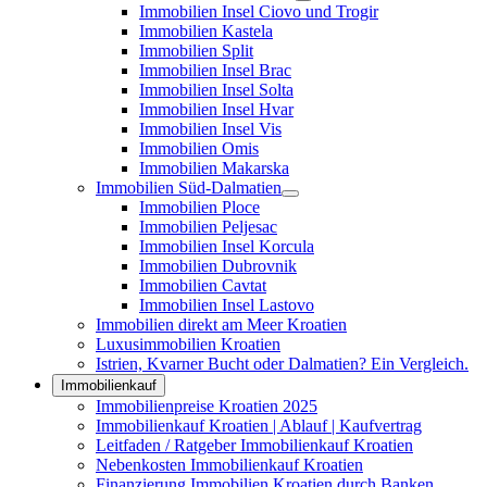
Immobilien Insel Ciovo und Trogir
Immobilien Kastela
Immobilien Split
Immobilien Insel Brac
Immobilien Insel Solta
Immobilien Insel Hvar
Immobilien Insel Vis
Immobilien Omis
Immobilien Makarska
Immobilien Süd-Dalmatien
Immobilien Ploce
Immobilien Peljesac
Immobilien Insel Korcula
Immobilien Dubrovnik
Immobilien Cavtat
Immobilien Insel Lastovo
Immobilien direkt am Meer Kroatien
Luxusimmobilien Kroatien
Istrien, Kvarner Bucht oder Dalmatien? Ein Vergleich.
Immobilienkauf
Immobilienpreise Kroatien 2025
Immobilienkauf Kroatien | Ablauf | Kaufvertrag
Leitfaden / Ratgeber Immobilienkauf Kroatien
Nebenkosten Immobilienkauf Kroatien
Finanzierung Immobilien Kroatien durch Banken