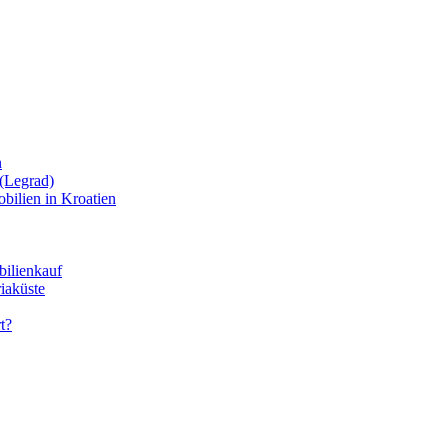
n
(Legrad)
bilien in Kroatien
bilienkauf
iaküste
t?