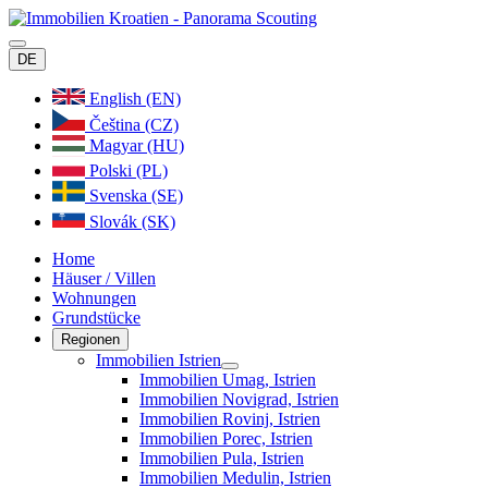
DE
English (EN)
Čeština (CZ)
Magyar (HU)
Polski (PL)
Svenska (SE)
Slovák (SK)
Home
Häuser / Villen
Wohnungen
Grundstücke
Regionen
Immobilien Istrien
Immobilien Umag, Istrien
Immobilien Novigrad, Istrien
Immobilien Rovinj, Istrien
Immobilien Porec, Istrien
Immobilien Pula, Istrien
Immobilien Medulin, Istrien