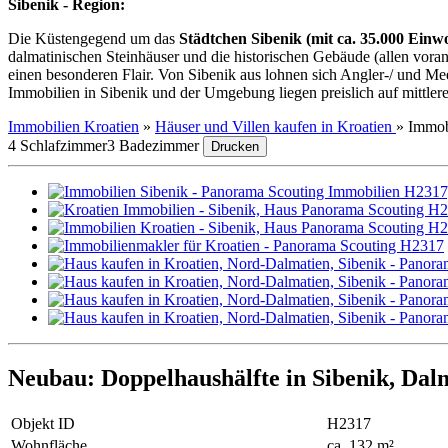
Sibenik - Region:
Die Küstengegend um das
Städtchen Sibenik (mit ca. 35.000 Ein
dalmatinischen Steinhäuser und die historischen Gebäude (allen voran
einen besonderen Flair. Von Sibenik aus lohnen sich Angler-/ und M
Immobilien in Sibenik und der Umgebung liegen preislich auf mittle
Immobilien Kroatien
»
Häuser und Villen kaufen in Kroatien
»
Immob
4 Schlafzimmer
3 Badezimmer
Drucken
Neubau: Doppelhaushälfte in Sibenik, Dal
Objekt ID
H2317
Wohnfläche
ca. 132 m²