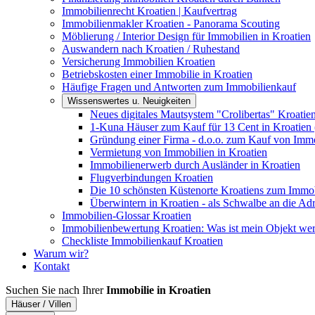
Immobilienrecht Kroatien | Kaufvertrag
Immobilienmakler Kroatien - Panorama Scouting
Möblierung / Interior Design für Immobilien in Kroatien
Auswandern nach Kroatien / Ruhestand
Versicherung Immobilien Kroatien
Betriebskosten einer Immobilie in Kroatien
Häufige Fragen und Antworten zum Immobilienkauf
Wissenswertes u. Neuigkeiten
Neues digitales Mautsystem "Crolibertas" Kroatie
1-Kuna Häuser zum Kauf für 13 Cent in Kroatien 
Gründung einer Firma - d.o.o. zum Kauf von Immo
Vermietung von Immobilien in Kroatien
Immobilienerwerb durch Ausländer in Kroatien
Flugverbindungen Kroatien
Die 10 schönsten Küstenorte Kroatiens zum Immo
Überwintern in Kroatien - als Schwalbe an die Adr
Immobilien-Glossar Kroatien
Immobilienbewertung Kroatien: Was ist mein Objekt wer
Checkliste Immobilienkauf Kroatien
Warum wir?
Kontakt
Suchen Sie nach Ihrer
Immobilie in Kroatien
Häuser / Villen