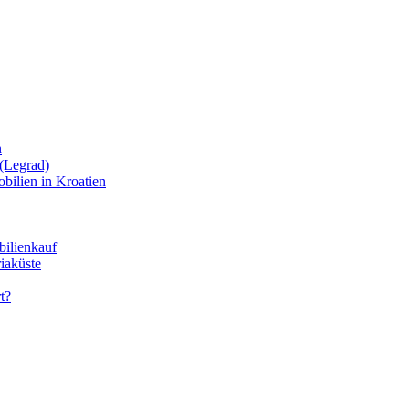
n
(Legrad)
bilien in Kroatien
bilienkauf
iaküste
t?