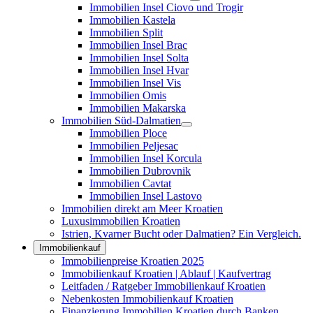
Immobilien Insel Ciovo und Trogir
Immobilien Kastela
Immobilien Split
Immobilien Insel Brac
Immobilien Insel Solta
Immobilien Insel Hvar
Immobilien Insel Vis
Immobilien Omis
Immobilien Makarska
Immobilien Süd-Dalmatien
Immobilien Ploce
Immobilien Peljesac
Immobilien Insel Korcula
Immobilien Dubrovnik
Immobilien Cavtat
Immobilien Insel Lastovo
Immobilien direkt am Meer Kroatien
Luxusimmobilien Kroatien
Istrien, Kvarner Bucht oder Dalmatien? Ein Vergleich.
Immobilienkauf
Immobilienpreise Kroatien 2025
Immobilienkauf Kroatien | Ablauf | Kaufvertrag
Leitfaden / Ratgeber Immobilienkauf Kroatien
Nebenkosten Immobilienkauf Kroatien
Finanzierung Immobilien Kroatien durch Banken