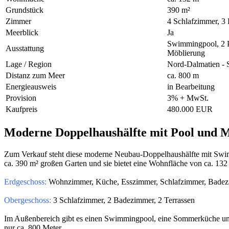
Grundstück
390 m²
Zimmer
4 Schlafzimmer, 3
Meerblick
Ja
Swimmingpool, 2 P
Ausstattung
Möblierung
Lage / Region
Nord-Dalmatien - 
Distanz zum Meer
ca. 800 m
Energieausweis
in Bearbeitung
Provision
3% + MwSt.
Kaufpreis
480.000 EUR
Moderne Doppelhaushälfte mit Pool und M
Zum Verkauf steht diese moderne Neubau-Doppelhaushälfte mit Swimm
ca. 390 m² großen Garten und sie bietet eine Wohnfläche von ca. 13
Erdgeschoss:
Wohnzimmer, Küche, Esszimmer, Schlafzimmer, Bade
Obergeschoss:
3 Schlafzimmer, 2 Badezimmer, 2 Terrassen
Im Außenbereich gibt es einen Swimmingpool, eine Sommerküche und 
nur ca. 800 Meter.