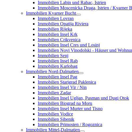
Immobilien Labin und Rabac, Istrien
Immobilien Moscenicka Draga, Istrien / Kvarner 
Immobilien Kvarner Bucht
Immobilien Lovran
Immobilien Opatija Riviera
Immobilien Rijeka
Immobilien Insel Krk
Immobilien Crikvenica
Immobilien Insel Cres und Losinj
Immobilien Novi Vinodolski - Häuser und Wohn
Immobilien Senj
Immobilien Insel Rab
Immobilien Karlobag
Immobilien Nord-Dalmatien
Immobilien Insel Pag
Immobilien Starigrad Paklenica
Immobilien Insel Vir / Nin
Immobilien Zadar
Immobilien Insel Ugljan, Pasman und Dugi Otok
Immobilien Biograd na Moru
Immobilien Insel Murter und Tisno
Immobilien Vodice
Immobilien Sibenik
Immobilien Primosten / Rogoznica
Immobilien Mittel-Dalmatien